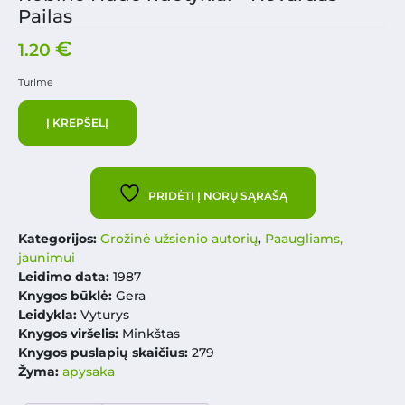
Pailas
€
1.20
Turime
Į KREPŠELĮ
PRIDĖTI Į NORŲ SĄRAŠĄ
Kategorijos:
Grožinė užsienio autorių
,
Paaugliams,
jaunimui
Leidimo data:
1987
Knygos būklė:
Gera
Leidykla:
Vyturys
Knygos viršelis:
Minkštas
Knygos puslapių skaičius:
279
Žyma:
apysaka