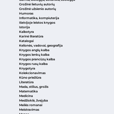
Grožinė lietuvių autorių
Grožinė užsienio autorių
Humoras
Informatika, kompiuterija
Išeivijoje leistos knygos
Istorija
Kalbotyra
Karinė literatūra
Katalogai
Kelionės, vadovai, geografija
Knygos anglų kalba
Knygos lenkų kalba
Knygos prancūzų kalba
Knygos rusų kalba
Knygotyra
Kolekcionavimas
Kūno priežiūra
Literatūra
Mada, stilius, grožis
Matematika
Medicina
Medžioklė, žvejyba
Meilės romanai
Meistravimas