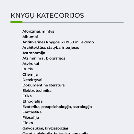
KNYGŲ KATEGORIJOS
Aforizmai, mintys
Albumai
Antikvarinės knygos iki 1950 m. leidimo
Architektūra, statyba, interjeras
Astronomija
Atsiminimai, biografijos
Atvirukai
Buitis
Chemija
Detektyvai
Dokumentinė literatūra
Elektrotechnika
Etika
Etnografija
Ezoterika, parapsichologija, astrologija
Fantastika
Filosofija
Fizika
Galvosūkiai, kryžiažodžiai
Gamta, biologija, botanika, zoologija