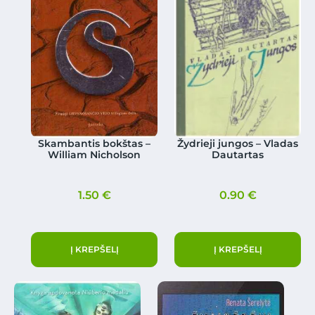
Skambantis bokštas –
Žydrieji jungos – Vladas
William Nicholson
Dautartas
1.50
€
0.90
€
Į KREPŠELĮ
Į KREPŠELĮ