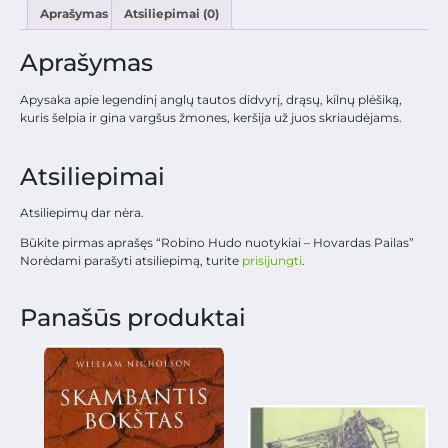
Aprašymas
Atsiliepimai (0)
Aprašymas
Apysaka apie legendinį anglų tautos didvyrį, drąsų, kilnų plėšiką,
kuris šelpia ir gina vargšus žmones, keršija už juos skriaudėjams.
Atsiliepimai
Atsiliepimų dar nėra.
Būkite pirmas aprašęs “Robino Hudo nuotykiai – Hovardas Pailas”
Norėdami parašyti atsiliepimą, turite
prisijungti
.
Panašūs produktai