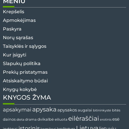
MENIU
Krepšelis
Apmokėjimas
Paskyra
Norų sąrašas
Taisyklės ir sąlygos
Kur įsigyti
Slapukų politika
Prekių pristatymas
Atsiskaitymo būdai
Knygų kokybė
KNYGOS ŽYMA
apysaka
apsakymai
apysakos
augalai
bitės
bitininkystė
eilėraščiai
esė
dvikalbė
dainos
drama
dieta
eiliuota
erotinis
Lietuva
istorinis
lietuvių
indėnai
komiksai
kraštotyra