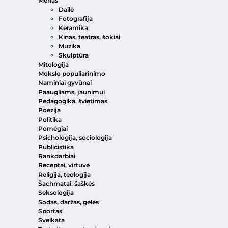
Menas
Dailė
Fotografija
Keramika
Kinas, teatras, šokiai
Muzika
Skulptūra
Mitologija
Mokslo populiarinimo
Naminiai gyvūnai
Paaugliams, jaunimui
Pedagogika, švietimas
Poezija
Politika
Pomėgiai
Psichologija, sociologija
Publicistika
Rankdarbiai
Receptai, virtuvė
Religija, teologija
Šachmatai, šaškės
Seksologija
Sodas, daržas, gėlės
Sportas
Sveikata