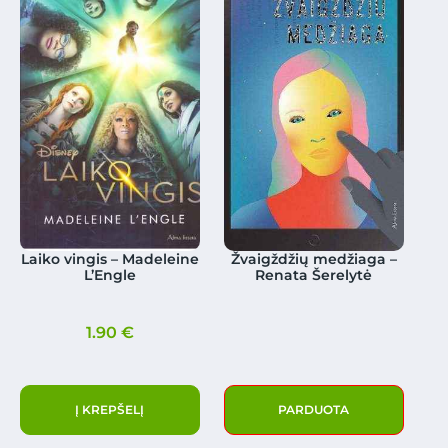
Laiko vingis – Madeleine
Žvaigždžių medžiaga –
L’Engle
Renata Šerelytė
1.90
€
Į KREPŠELĮ
PARDUOTA