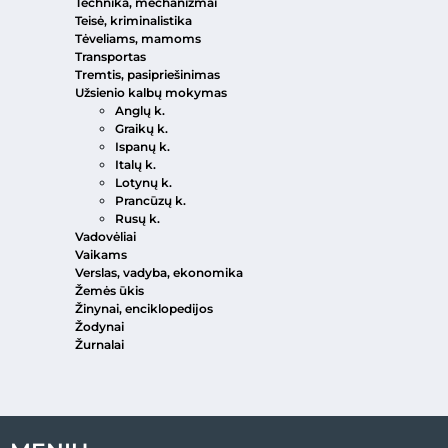
Technika, mechanizmai
Teisė, kriminalistika
Tėveliams, mamoms
Transportas
Tremtis, pasipriešinimas
Užsienio kalbų mokymas
Anglų k.
Graikų k.
Ispanų k.
Italų k.
Lotynų k.
Prancūzų k.
Rusų k.
Vadovėliai
Vaikams
Verslas, vadyba, ekonomika
Žemės ūkis
Žinynai, enciklopedijos
Žodynai
Žurnalai