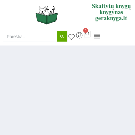
Skaitytų knygų
knygynas
geraknyga.lt
0
KNYGŲ SUPIRKIMAS