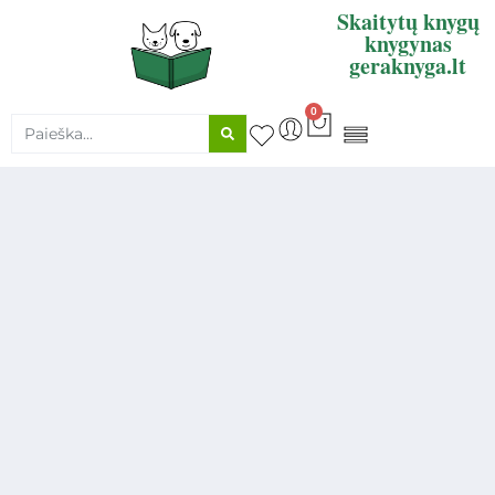
Skaitytų knygų
knygynas
geraknyga.lt
0
KNYGŲ SUPIRKIMAS