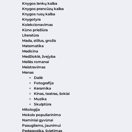
Knygos lenkų kalba
Knygos prancūzų kalba
Knygos rusų kalba
Knygotyra
Kolekcionavimas
Kūno priežiūra
Literatūra
Mada, stilius, grožis
Matematika
Medicina
Medžioklė, žvejyba
Meilės romanai
Meistravimas
Menas
Dailė
Fotografija
Keramika
Kinas, teatras, šokiai
Muzika
Skulptūra
Mitologija
Mokslo populiarinimo
Naminiai gyvūnai
Paaugliams, jaunimui
Pedagogika, švietimas