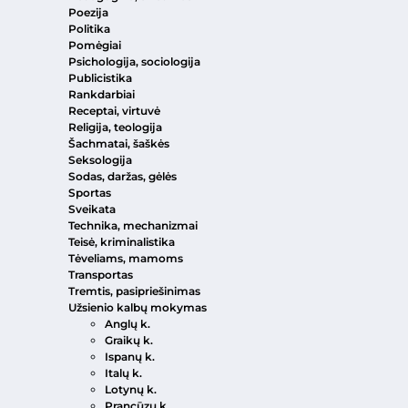
Poezija
Politika
Pomėgiai
Psichologija, sociologija
Publicistika
Rankdarbiai
Receptai, virtuvė
Religija, teologija
Šachmatai, šaškės
Seksologija
Sodas, daržas, gėlės
Sportas
Sveikata
Technika, mechanizmai
Teisė, kriminalistika
Tėveliams, mamoms
Transportas
Tremtis, pasipriešinimas
Užsienio kalbų mokymas
Anglų k.
Graikų k.
Ispanų k.
Italų k.
Lotynų k.
Prancūzų k.