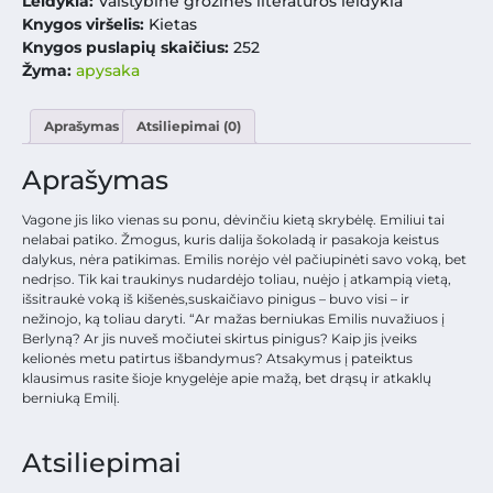
Leidykla:
Valstybinė grožinės literatūros leidykla
Knygos viršelis:
Kietas
Knygos puslapių skaičius:
252
Žyma:
apysaka
Aprašymas
Atsiliepimai (0)
Aprašymas
Vagone jis liko vienas su ponu, dėvinčiu kietą skrybėlę. Emiliui tai
nelabai patiko. Žmogus, kuris dalija šokoladą ir pasakoja keistus
dalykus, nėra patikimas. Emilis norėjo vėl pačiupinėti savo voką, bet
nedrįso. Tik kai traukinys nudardėjo toliau, nuėjo į atkampią vietą,
išsitraukė voką iš kišenės,suskaičiavo pinigus – buvo visi – ir
nežinojo, ką toliau daryti. “Ar mažas berniukas Emilis nuvažiuos į
Berlyną? Ar jis nuveš močiutei skirtus pinigus? Kaip jis įveiks
kelionės metu patirtus išbandymus? Atsakymus į pateiktus
klausimus rasite šioje knygelėje apie mažą, bet drąsų ir atkaklų
berniuką Emilį.
Atsiliepimai