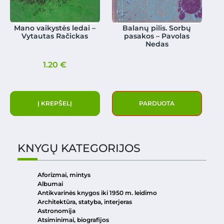
Mano vaikystės ledai –
Balanų pilis. Sorbų
Vytautas Račickas
pasakos – Pavolas
Nedas
1.20
€
Į KREPŠELĮ
PARDUOTA
KNYGŲ KATEGORIJOS
Aforizmai, mintys
Albumai
Antikvarinės knygos iki 1950 m. leidimo
Architektūra, statyba, interjeras
Astronomija
Atsiminimai, biografijos