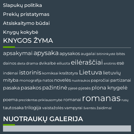
Slapukų politika
Prekių pristatymas
Atsiskaitymo būdai
Knygų kokybė
KNYGOS ŽYMA
apysaka
apsakymai
apysakos
augalai
bitės
bitininkystė
eilėraščiai
esė
dvikalbė
dainos
drama
dieta
eiliuota
erotinis
Lietuva
istorinis
lietuvių
indėnai
komiksai
kraštotyra
mityba
novelės
partizanai
natos
papročiai
monografija
nuotraukos
pažintinė
pasaka
pasakos
plona knygelė
pjesės
pjesė
romanas
romanai
poema
prezidentas
priklausomybė
rusų
tautosaka
trilogija
vaistažolės
vampyrai
žaidimai
šventės
NUOTRAUKŲ GALERIJA