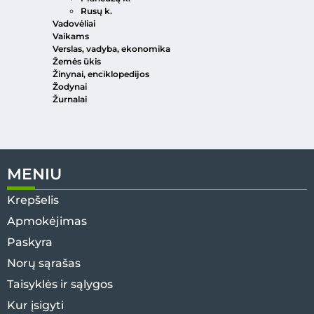
Rusų k.
Vadovėliai
Vaikams
Verslas, vadyba, ekonomika
Žemės ūkis
Žinynai, enciklopedijos
Žodynai
Žurnalai
MENIU
Krepšelis
Apmokėjimas
Paskyra
Norų sąrašas
Taisyklės ir sąlygos
Kur įsigyti