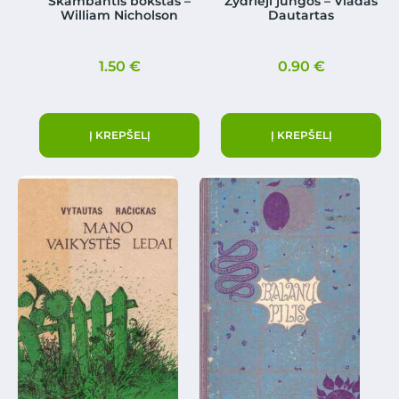
Skambantis bokštas –
Žydrieji jungos – Vladas
William Nicholson
Dautartas
1.50
€
0.90
€
Į KREPŠELĮ
Į KREPŠELĮ