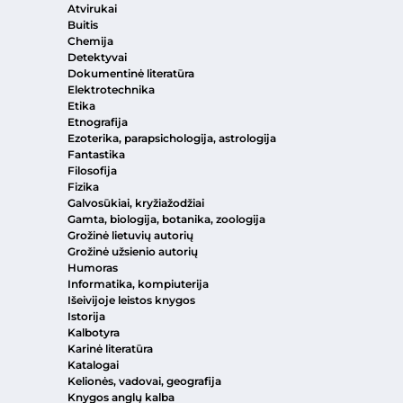
Atvirukai
Buitis
Chemija
Detektyvai
Dokumentinė literatūra
Elektrotechnika
Etika
Etnografija
Ezoterika, parapsichologija, astrologija
Fantastika
Filosofija
Fizika
Galvosūkiai, kryžiažodžiai
Gamta, biologija, botanika, zoologija
Grožinė lietuvių autorių
Grožinė užsienio autorių
Humoras
Informatika, kompiuterija
Išeivijoje leistos knygos
Istorija
Kalbotyra
Karinė literatūra
Katalogai
Kelionės, vadovai, geografija
Knygos anglų kalba