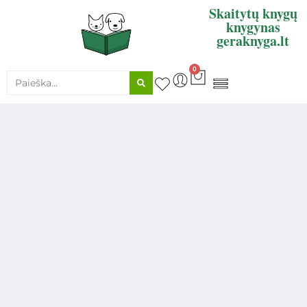
Skaitytų knygų
knygynas
geraknyga.lt
0
KNYGŲ SUPIRKIMAS