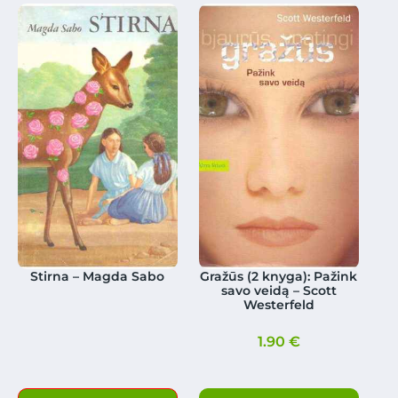
Stirna – Magda Sabo
Gražūs (2 knyga): Pažink
savo veidą – Scott
Westerfeld
1.90
€