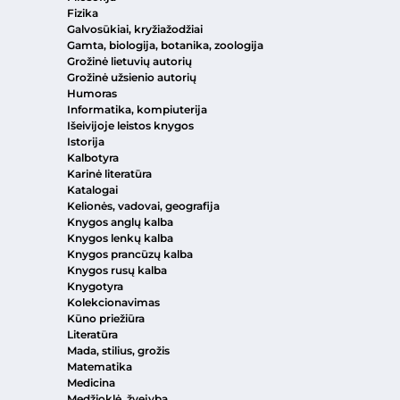
Fizika
Galvosūkiai, kryžiažodžiai
Gamta, biologija, botanika, zoologija
Grožinė lietuvių autorių
Grožinė užsienio autorių
Humoras
Informatika, kompiuterija
Išeivijoje leistos knygos
Istorija
Kalbotyra
Karinė literatūra
Katalogai
Kelionės, vadovai, geografija
Knygos anglų kalba
Knygos lenkų kalba
Knygos prancūzų kalba
Knygos rusų kalba
Knygotyra
Kolekcionavimas
Kūno priežiūra
Literatūra
Mada, stilius, grožis
Matematika
Medicina
Medžioklė, žvejyba