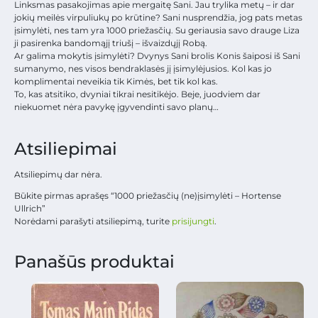
Linksmas pasakojimas apie mergaitę Sani. Jau trylika metų – ir dar
jokių meilės virpuliukų po krūtine? Sani nusprendžia, jog pats metas
įsimylėti, nes tam yra 1000 priežasčių. Su geriausia savo drauge Liza
ji pasirenka bandomąjį triušį – išvaizdųjį Robą.
Ar galima mokytis įsimylėti? Dvynys Sani brolis Konis šaiposi iš Sani
sumanymo, nes visos bendraklasės jį įsimylėjusios. Kol kas jo
komplimentai neveikia tik Kimės, bet tik kol kas.
To, kas atsitiko, dvyniai tikrai nesitikėjo. Beje, juodviem dar
niekuomet nėra pavykę įgyvendinti savo planų…
Atsiliepimai
Atsiliepimų dar nėra.
Būkite pirmas aprašęs “1000 priežasčių (ne)įsimylėti – Hortense
Ullrich”
Norėdami parašyti atsiliepimą, turite
prisijungti
.
Panašūs produktai