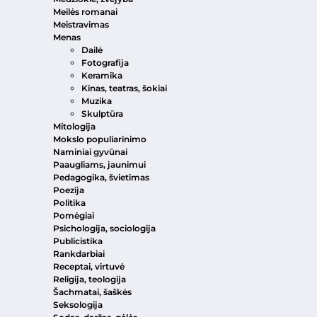
Meilės romanai
Meistravimas
Menas
Dailė
Fotografija
Keramika
Kinas, teatras, šokiai
Muzika
Skulptūra
Mitologija
Mokslo populiarinimo
Naminiai gyvūnai
Paaugliams, jaunimui
Pedagogika, švietimas
Poezija
Politika
Pomėgiai
Psichologija, sociologija
Publicistika
Rankdarbiai
Receptai, virtuvė
Religija, teologija
Šachmatai, šaškės
Seksologija