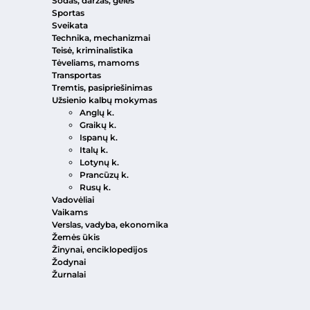
Sodas, daržas, gėlės
Sportas
Sveikata
Technika, mechanizmai
Teisė, kriminalistika
Tėveliams, mamoms
Transportas
Tremtis, pasipriešinimas
Užsienio kalbų mokymas
Anglų k.
Graikų k.
Ispanų k.
Italų k.
Lotynų k.
Prancūzų k.
Rusų k.
Vadovėliai
Vaikams
Verslas, vadyba, ekonomika
Žemės ūkis
Žinynai, enciklopedijos
Žodynai
Žurnalai