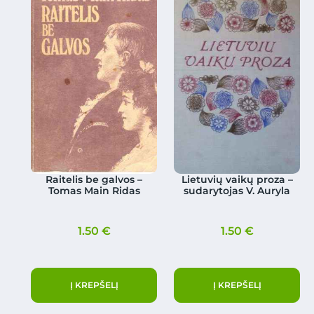
Raitelis be galvos –
Lietuvių vaikų proza –
Tomas Main Ridas
sudarytojas V. Auryla
1.50
€
1.50
€
Į KREPŠELĮ
Į KREPŠELĮ