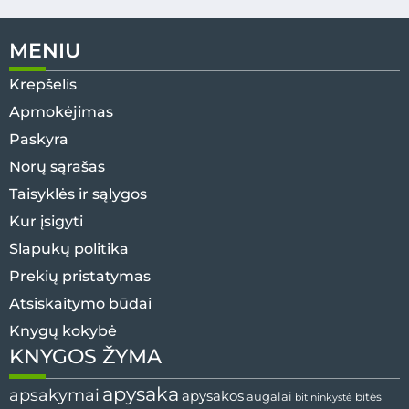
MENIU
Krepšelis
Apmokėjimas
Paskyra
Norų sąrašas
Taisyklės ir sąlygos
Kur įsigyti
Slapukų politika
Prekių pristatymas
Atsiskaitymo būdai
Knygų kokybė
KNYGOS ŽYMA
apysaka
apsakymai
apysakos
augalai
bitės
bitininkystė