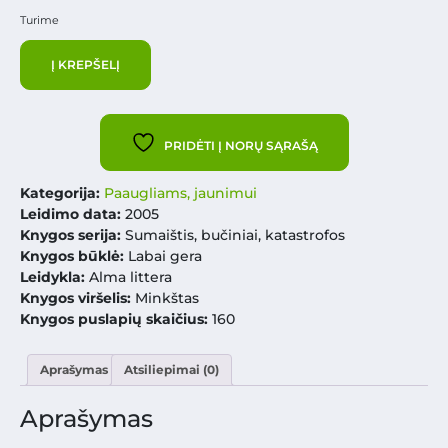
Turime
Į KREPŠELĮ
PRIDĖTI Į NORŲ SĄRAŠĄ
Kategorija:
Paaugliams, jaunimui
Leidimo data:
2005
Knygos serija:
Sumaištis, bučiniai, katastrofos
Knygos būklė:
Labai gera
Leidykla:
Alma littera
Knygos viršelis:
Minkštas
Knygos puslapių skaičius:
160
Aprašymas
Atsiliepimai (0)
Aprašymas