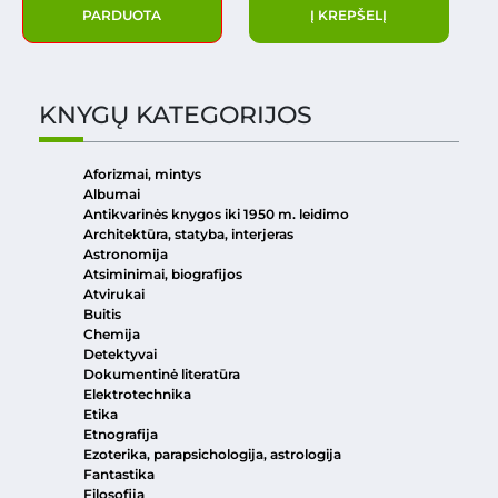
PARDUOTA
Į KREPŠELĮ
KNYGŲ KATEGORIJOS
Aforizmai, mintys
Albumai
Antikvarinės knygos iki 1950 m. leidimo
Architektūra, statyba, interjeras
Astronomija
Atsiminimai, biografijos
Atvirukai
Buitis
Chemija
Detektyvai
Dokumentinė literatūra
Elektrotechnika
Etika
Etnografija
Ezoterika, parapsichologija, astrologija
Fantastika
Filosofija