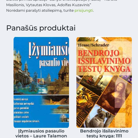
Masilionis, Vytautas Klovas, Adolfas Kuzavinis”
Norėdami parašyti atsiliepimą, turite
prisijungti
.
Panašūs produktai
Įžymiausios pasaulio
Bendrojo išsilavinimo
vietos – Laure Talamon
testų knyga: 1111