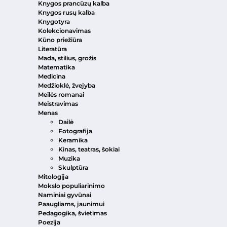
Knygos prancūzų kalba
Knygos rusų kalba
Knygotyra
Kolekcionavimas
Kūno priežiūra
Literatūra
Mada, stilius, grožis
Matematika
Medicina
Medžioklė, žvejyba
Meilės romanai
Meistravimas
Menas
Dailė
Fotografija
Keramika
Kinas, teatras, šokiai
Muzika
Skulptūra
Mitologija
Mokslo populiarinimo
Naminiai gyvūnai
Paaugliams, jaunimui
Pedagogika, švietimas
Poezija