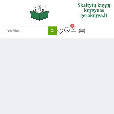
Skaitytų knygų
knygynas
geraknyga.lt
0
KNYGŲ SUPIRKIMAS