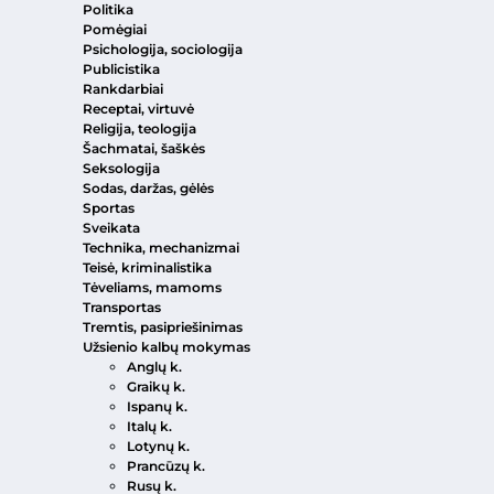
Politika
Pomėgiai
Psichologija, sociologija
Publicistika
Rankdarbiai
Receptai, virtuvė
Religija, teologija
Šachmatai, šaškės
Seksologija
Sodas, daržas, gėlės
Sportas
Sveikata
Technika, mechanizmai
Teisė, kriminalistika
Tėveliams, mamoms
Transportas
Tremtis, pasipriešinimas
Užsienio kalbų mokymas
Anglų k.
Graikų k.
Ispanų k.
Italų k.
Lotynų k.
Prancūzų k.
Rusų k.