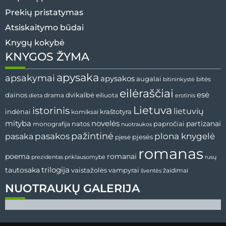
Prekių pristatymas
Atsiskaitymo būdai
Knygų kokybė
KNYGOS ŽYMA
apysaka
apsakymai
apysakos
augalai
bitės
bitininkystė
eilėraščiai
esė
dvikalbė
dainos
drama
dieta
eiliuota
erotinis
Lietuva
istorinis
lietuvių
indėnai
komiksai
kraštotyra
mityba
novelės
partizanai
natos
papročiai
monografija
nuotraukos
pažintinė
pasaka
pasakos
plona knygelė
pjesės
pjesė
romanas
romanai
poema
prezidentas
priklausomybė
rusų
tautosaka
trilogija
vaistažolės
vampyrai
žaidimai
šventės
NUOTRAUKŲ GALERIJA