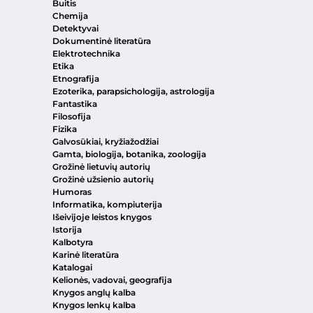
Buitis
Chemija
Detektyvai
Dokumentinė literatūra
Elektrotechnika
Etika
Etnografija
Ezoterika, parapsichologija, astrologija
Fantastika
Filosofija
Fizika
Galvosūkiai, kryžiažodžiai
Gamta, biologija, botanika, zoologija
Grožinė lietuvių autorių
Grožinė užsienio autorių
Humoras
Informatika, kompiuterija
Išeivijoje leistos knygos
Istorija
Kalbotyra
Karinė literatūra
Katalogai
Kelionės, vadovai, geografija
Knygos anglų kalba
Knygos lenkų kalba