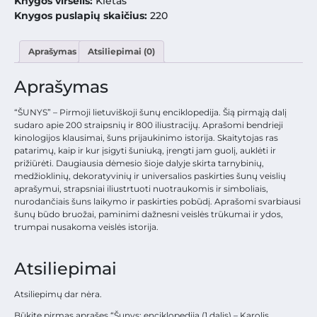
Knygos viršelis:
Kietas
Knygos puslapių skaičius:
220
Aprašymas
Atsiliepimai (0)
Aprašymas
“ŠUNYS” – Pirmoji lietuviškoji šunų enciklopedija. Šią pirmąją dalį
sudaro apie 200 straipsnių ir 800 iliustracijų. Aprašomi bendrieji
kinologijos klausimai, šuns prijaukinimo istorija. Skaitytojas ras
patarimų, kaip ir kur įsigyti šuniuką, įrengti jam guolį, auklėti ir
prižiūrėti. Daugiausia dėmesio šioje dalyje skirta tarnybinių,
medžioklinių, dekoratyvinių ir universalios paskirties šunų veislių
aprašymui, strapsniai iliustrtuoti nuotraukomis ir simboliais,
nurodančiais šuns laikymo ir paskirties pobūdį. Aprašomi svarbiausi
šunų būdo bruožai, paminimi dažnesni veislės trūkumai ir ydos,
trumpai nusakoma veislės istorija.
Atsiliepimai
Atsiliepimų dar nėra.
Būkite pirmas aprašęs “Šunys: enciklopedija (1 dalis) – Karolis