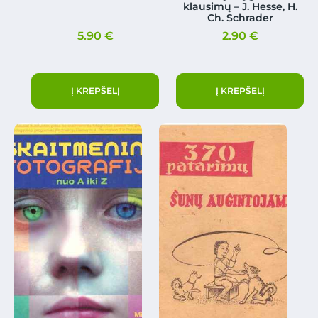
klausimų – J. Hesse, H.
Ch. Schrader
5.90
€
2.90
€
Į KREPŠELĮ
Į KREPŠELĮ