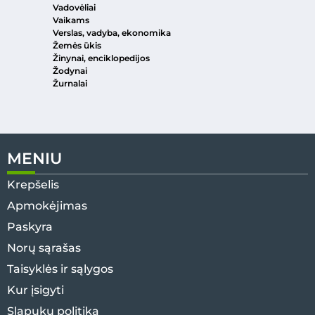
Vadovėliai
Vaikams
Verslas, vadyba, ekonomika
Žemės ūkis
Žinynai, enciklopedijos
Žodynai
Žurnalai
MENIU
Krepšelis
Apmokėjimas
Paskyra
Norų sąrašas
Taisyklės ir sąlygos
Kur įsigyti
Slapukų politika