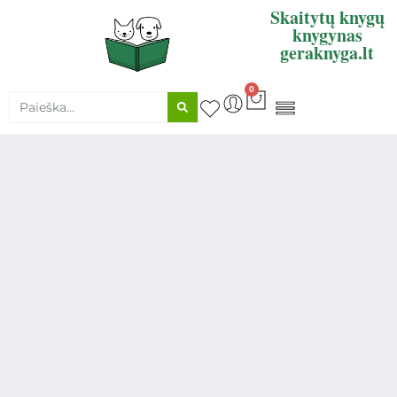
Skaitytų knygų
knygynas
geraknyga.lt
0
KNYGŲ SUPIRKIMAS