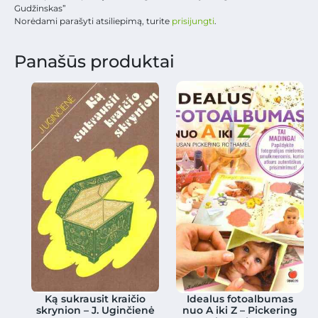
Gudžinskas”
Norėdami parašyti atsiliepimą, turite
prisijungti
.
Panašūs produktai
Ką sukrausit kraičio
Idealus fotoalbumas
skrynion – J. Uginčienė
nuo A iki Z – Pickering