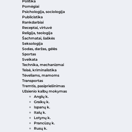
Politika
Pomėgiai
Psichologija, sociologija
Publicistika
Rankdarbiai
Receptai, virtuvė
Religija, teologija
Šachmatai, šaškės
Seksologija
Sodas, daržas, gėlės
Sportas
Sveikata
Technika, mechanizmai
Teisė, kriminalistika
Tėveliams, mamoms
Transportas
Tremtis, pasipriešinimas
Užsienio kalbų mokymas
Anglų k.
Graikų k.
Ispanų k.
Italų k.
Lotynų k.
Prancūzų k.
Rusų k.