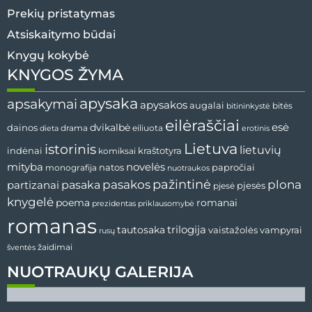
Prekių pristatymas
Atsiskaitymo būdai
Knygų kokybė
KNYGOS ŽYMA
apysaka
apsakymai
apysakos
augalai
bitininkystė
bitės
eilėraščiai
esė
dainos
dvikalbė
drama
dieta
eiliuota
erotinis
Lietuva
istorinis
lietuvių
indėnai
komiksai
kraštotyra
mityba
novelės
natos
papročiai
monografija
nuotraukos
pažintinė
pasaka
pasakos
plona
partizanai
pjesės
pjesė
knygelė
poema
romanai
prezidentas
priklausomybė
romanas
tautosaka
trilogija
vaistažolės
vampyrai
rusų
žaidimai
šventės
NUOTRAUKŲ GALERIJA