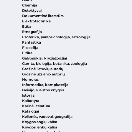
Chemija
Detektyvai
Dokumentinė literatūra
Elektrotechnika
Etika
Etnografija
Ezoterika, parapsichologija, astrologija
Fantastika
Filosofija
Fizika
Galvosūkiai, kryžiažodžiai
Gamta, biologija, botanika, zoologija
Grožinė lietuvių autorių
Grožinė užsienio autorių
Humoras
Informatika, kompiuterija
Išeivijoje leistos knygos
Istorija
Kalbotyra
Karinė literatūra
Katalogai
Kelionės, vadovai, geografija
Knygos anglų kalba
Knygos lenkų kalba