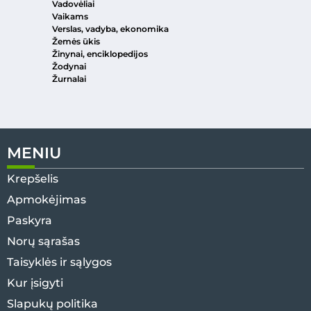
Vadovėliai
Vaikams
Verslas, vadyba, ekonomika
Žemės ūkis
Žinynai, enciklopedijos
Žodynai
Žurnalai
MENIU
Krepšelis
Apmokėjimas
Paskyra
Norų sąrašas
Taisyklės ir sąlygos
Kur įsigyti
Slapukų politika