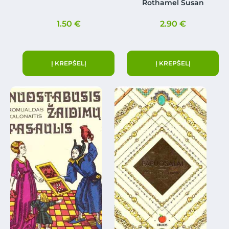
Rothamel Susan
1.50
€
2.90
€
Į KREPŠELĮ
Į KREPŠELĮ