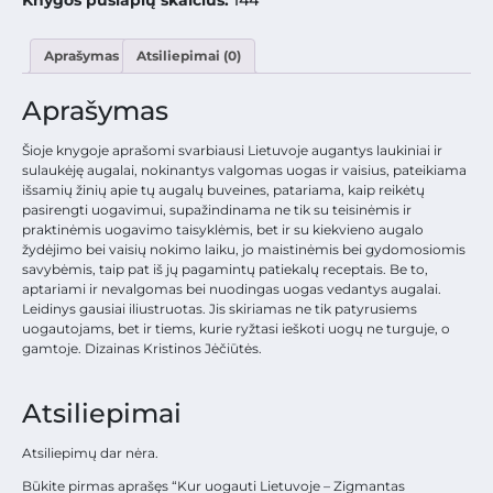
Knygos puslapių skaičius:
144
Aprašymas
Atsiliepimai (0)
Aprašymas
Šioje knygoje aprašomi svarbiausi Lietuvoje augantys laukiniai ir
sulaukėję augalai, nokinantys valgomas uogas ir vaisius, pateikiama
išsamių žinių apie tų augalų buveines, patariama, kaip reikėtų
pasirengti uogavimui, supažindinama ne tik su teisinėmis ir
praktinėmis uogavimo taisyklėmis, bet ir su kiekvieno augalo
žydėjimo bei vaisių nokimo laiku, jo maistinėmis bei gydomosiomis
savybėmis, taip pat iš jų pagamintų patiekalų receptais. Be to,
aptariami ir nevalgomas bei nuodingas uogas vedantys augalai.
Leidinys gausiai iliustruotas. Jis skiriamas ne tik patyrusiems
uogautojams, bet ir tiems, kurie ryžtasi ieškoti uogų ne turguje, o
gamtoje. Dizainas Kristinos Jėčiūtės.
Atsiliepimai
Atsiliepimų dar nėra.
Būkite pirmas aprašęs “Kur uogauti Lietuvoje – Zigmantas