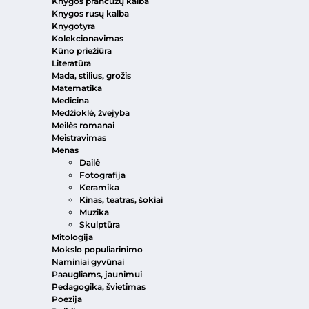
Knygos prancūzų kalba
Knygos rusų kalba
Knygotyra
Kolekcionavimas
Kūno priežiūra
Literatūra
Mada, stilius, grožis
Matematika
Medicina
Medžioklė, žvejyba
Meilės romanai
Meistravimas
Menas
Dailė
Fotografija
Keramika
Kinas, teatras, šokiai
Muzika
Skulptūra
Mitologija
Mokslo populiarinimo
Naminiai gyvūnai
Paaugliams, jaunimui
Pedagogika, švietimas
Poezija