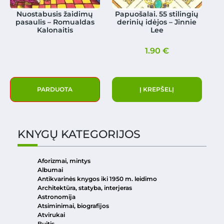
Nuostabusis žaidimų
Papuošalai. 55 stilingių
pasaulis – Romualdas
derinių idėjos – Jinnie
Kalonaitis
Lee
1.90
€
PARDUOTA
Į KREPŠELĮ
KNYGŲ KATEGORIJOS
Aforizmai, mintys
Albumai
Antikvarinės knygos iki 1950 m. leidimo
Architektūra, statyba, interjeras
Astronomija
Atsiminimai, biografijos
Atvirukai
Buitis