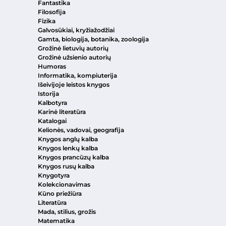
Fantastika
Filosofija
Fizika
Galvosūkiai, kryžiažodžiai
Gamta, biologija, botanika, zoologija
Grožinė lietuvių autorių
Grožinė užsienio autorių
Humoras
Informatika, kompiuterija
Išeivijoje leistos knygos
Istorija
Kalbotyra
Karinė literatūra
Katalogai
Kelionės, vadovai, geografija
Knygos anglų kalba
Knygos lenkų kalba
Knygos prancūzų kalba
Knygos rusų kalba
Knygotyra
Kolekcionavimas
Kūno priežiūra
Literatūra
Mada, stilius, grožis
Matematika