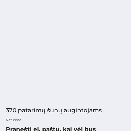
370 patarimų šunų augintojams
Neturime
Pranešti el. paštu, kai vėl bus