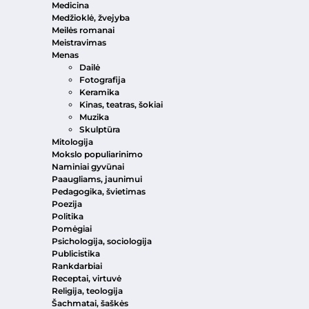
Medicina
Medžioklė, žvejyba
Meilės romanai
Meistravimas
Menas
Dailė
Fotografija
Keramika
Kinas, teatras, šokiai
Muzika
Skulptūra
Mitologija
Mokslo populiarinimo
Naminiai gyvūnai
Paaugliams, jaunimui
Pedagogika, švietimas
Poezija
Politika
Pomėgiai
Psichologija, sociologija
Publicistika
Rankdarbiai
Receptai, virtuvė
Religija, teologija
Šachmatai, šaškės