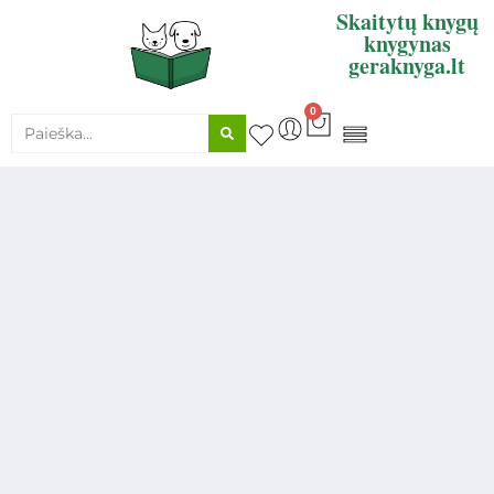
Skaitytų knygų
knygynas
geraknyga.lt
0
KNYGŲ SUPIRKIMAS