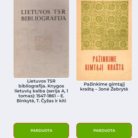
Lietuvos TSR
Pažinkime gimtąjį
bibliografija. Knygos
kraštą – Jonė Žebrytė
lietuvių kalba (serija A, 1
tomas): 1547-1861 – E.
Binkytė, T. Čyžas ir kiti
PARDUOTA
PARDUOTA