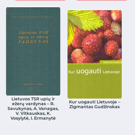
Lietuvos TSR upių ir
Kur uogauti Lietuvoje –
ežerų vardynas – R.
Zigmantas Gudžinskas
Savukynas, A. Vanagas,
V. Vitkauskas, K.
Vosylytė, I. Ermanytė