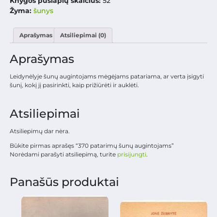
Knygos puslapių skaičius:
52
Žyma:
šunys
Aprašymas
Atsiliepimai (0)
Aprašymas
Leidynėlyje šunų augintojams mėgėjams patariama, ar verta įsigyti
šunį, kokį jį pasirinkti, kaip prižiūrėti ir auklėti.
Atsiliepimai
Atsiliepimų dar nėra.
Būkite pirmas aprašęs “370 patarimų šunų augintojams”
Norėdami parašyti atsiliepimą, turite
prisijungti
.
Panašūs produktai