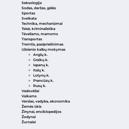
Seksologija
Sodas, daržas, gėlės
Sportas
Sveikata
Technika, mechanizmai
Teisė, kriminalistika
Tėveliams, mamoms
Transportas
Tremtis, pasipriešinimas
Užsienio kalbų mokymas
Anglų k.
Graikų k.
Ispanų k.
Italų k.
Lotynų k.
Prancūzų k.
Rusų k.
Vadovėliai
Vaikams
Verslas, vadyba, ekonomika
Žemės ūkis
Žinynai, enciklopedijos
Žodynai
Žurnalai