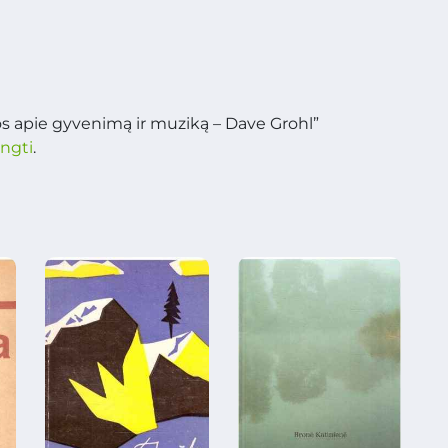
jos apie gyvenimą ir muziką – Dave Grohl”
ungti
.