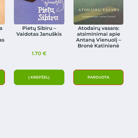
ja
Pietų Sibiru –
Atodairų vasara:
Vaidotas Januškis
atsiminimai apie
as
Antaną Vienuolį –
Bronė Katinienė
1.70
€
Į KREPŠELĮ
PARDUOTA