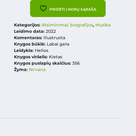
PRIDĖTI Į NORŲ SĄRAŠĄ
Kategorijos:
Atsiminimai, biografijos
,
Muzika
Leidimo data:
2022
Komentaras:
iliustruota
Knygos būklė:
Labai gera
Leidykla:
Helios
Knygos viršelis:
Kietas
Knygos puslapių skaičius:
356
Žyma:
Nirvana