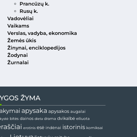
Prancūzų k.
Rusų k.
Vadovėliai
Vaikams
Verslas, vadyba, ekonomika
Žemės ūkis
Žinynai, enciklopedijos
Žodynai
Žurnalai
YGOS ŽYMA
apysaka
akymai
apysakos
augalai
dainos
dvikalbė
drama
nkystė
bitės
dieta
eiliuota
ėraščiai
istorinis
esė
indėnai
komiksai
erotinis
Lietuva