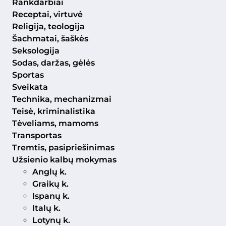
Rankdarbiai
Receptai, virtuvė
Religija, teologija
Šachmatai, šaškės
Seksologija
Sodas, daržas, gėlės
Sportas
Sveikata
Technika, mechanizmai
Teisė, kriminalistika
Tėveliams, mamoms
Transportas
Tremtis, pasipriešinimas
Užsienio kalbų mokymas
Anglų k.
Graikų k.
Ispanų k.
Italų k.
Lotynų k.