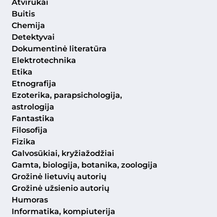
Atvirukai
Buitis
Chemija
Detektyvai
Dokumentinė literatūra
Elektrotechnika
Etika
Etnografija
Ezoterika, parapsichologija,
astrologija
Fantastika
Filosofija
Fizika
Galvosūkiai, kryžiažodžiai
Gamta, biologija, botanika, zoologija
Grožinė lietuvių autorių
Grožinė užsienio autorių
Humoras
Informatika, kompiuterija