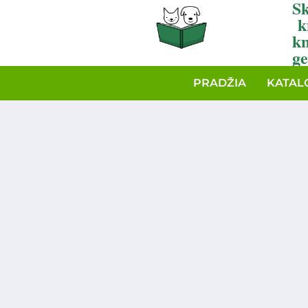
Sk
k
k
ge
PRADŽIA
KATAL