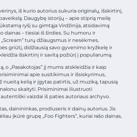
inys, iš kurio autorius sukuria originalų, išskirtinį,
aveikslą. Daugybę istorijų – apie stiprią meilę
stamą ryšį su gimtąja Virdžinija, atsidavimą
šo dainas – tiesiai iš širdies. Su humoru ir
 „Scream” turų džiaugsmus ir nesėkmes,
pės griūtį, didžiausią savo gyvenimo kryžkelę ir
eidžia išskirtinį ir savitą požiūrį į populiarumą.
 o „Pasakotojas” jį mums atskleidžia ir kaip
prisiminimai apie susitikimus ir išsiskyrimus,
ueitą kelią ir įgytas patirtis, už muziką, tapusią
lonu skaityti. Prisiminimai iliustruoti
autentiški vaizdai iš paties autoriaus archyvo.
s, dainininkas, prodiuseris ir dainų autorius. Jis
iau įkūrė grupę „Foo Fighters”, kuriai rašo dainas,