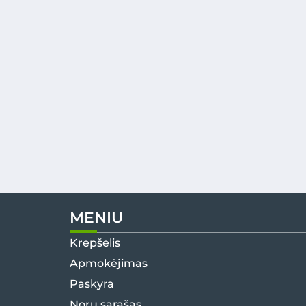
MENIU
Krepšelis
Apmokėjimas
Paskyra
Norų sąrašas