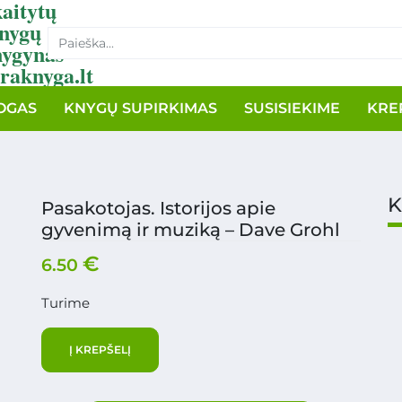
aitytų
nygų
nygynas
raknyga.lt
OGAS
KNYGŲ SUPIRKIMAS
SUSISIEKIME
KRE
K
Pasakotojas. Istorijos apie
gyvenimą ir muziką – Dave Grohl
€
6.50
Turime
Į KREPŠELĮ