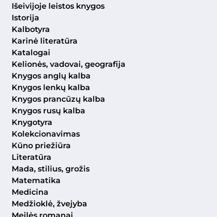
Išeivijoje leistos knygos
Istorija
Kalbotyra
Karinė literatūra
Katalogai
Kelionės, vadovai, geografija
Knygos anglų kalba
Knygos lenkų kalba
Knygos prancūzų kalba
Knygos rusų kalba
Knygotyra
Kolekcionavimas
Kūno priežiūra
Literatūra
Mada, stilius, grožis
Matematika
Medicina
Medžioklė, žvejyba
Meilės romanai