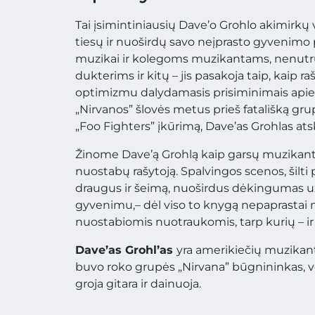
Tai įsimintiniausių Dave’o Grohlo akimirkų vėr
tiesų ir nuoširdų savo neįprasto gyvenimo p
muzikai ir kolegoms muzikantams, nenutrūk
dukterims ir kitų – jis pasakoja taip, kaip ra
optimizmu dalydamasis prisiminimais apie
„Nirvanos” šlovės metus prieš fatališką gru
„Foo Fighters” įkūrimą, Dave’as Grohlas atskl
Žinome Dave’ą Grohlą kaip garsų muzikantą,
nuostabų rašytoją. Spalvingos scenos, šilti 
draugus ir šeimą, nuoširdus dėkingumas už n
gyvenimu,– dėl viso to knygą nepaprastai ma
nuostabiomis nuotraukomis, tarp kurių – ir 
Dave’as Grohl’as
yra amerikiečių muzikanta
buvo roko grupės „Nirvana” būgnininkas, vėl
groja gitara ir dainuoja.