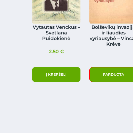
Vytautas Venckus –
Bolševikų invazi
Svetlana
ir liaudies
Puidokienė
vyriausybė – Vinc
Krėvė
2.50
€
Į KREPŠELĮ
PARDUOTA