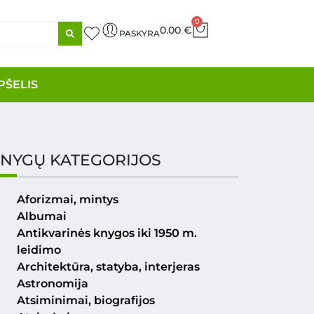
0
0.00
€
PASKYRA
PŠELIS
NYGŲ KATEGORIJOS
Aforizmai, mintys
Albumai
Antikvarinės knygos iki 1950 m.
leidimo
Architektūra, statyba, interjeras
Astronomija
Atsiminimai, biografijos