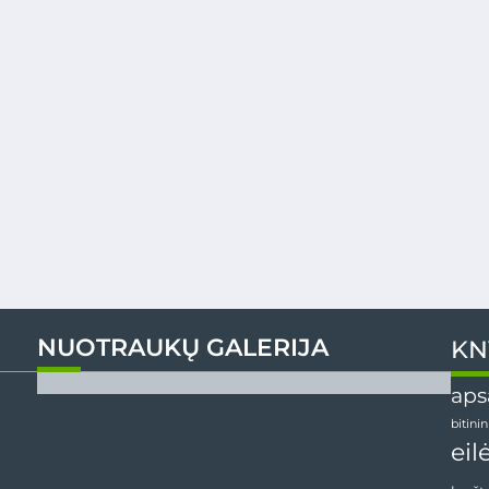
NUOTRAUKŲ GALERIJA
KN
aps
bitini
eil