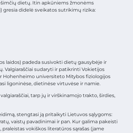
ų dešimčių dietų. Itin apkūniems žmonėms
gresia didelė sveikatos sutrikimų rizika:
 jos laidos) padeda susivokti dietų gausybėje ir
algiaraščiai sudaryti ir patikrinti Vokietijos
ir Hohenheimo universiteto Mitybos fiziologijos
i ligoninėse, dietinėse virtuvėse ir namie.
giaraščiai, tarp jų ir virškinamojo trakto, širdies,
idimą, stengtasi ją pritaikyti Lietuvos sąlygoms:
tų, vaistų pavadinimai ir pan. Kur galima pakeisti
, praleistas vokiškos literatūros sąrašas (jame