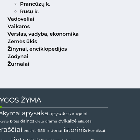
Prancūzų k.
Rusų k.
Vadovėliai
Vaikams
Verslas, vadyba, ekonomika
Žemės ūkis
Žinynai, enciklopedijos
Žodynai
Žurnalai
YGOS ŽYMA
apysaka
akymai
apysakos
augalai
dainos
dvikalbė
drama
nkystė
bitės
dieta
eiliuota
ėraščiai
istorinis
esė
indėnai
komiksai
erotinis
Lietuva