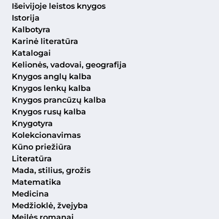
Išeivijoje leistos knygos
Istorija
Kalbotyra
Karinė literatūra
Katalogai
Kelionės, vadovai, geografija
Knygos anglų kalba
Knygos lenkų kalba
Knygos prancūzų kalba
Knygos rusų kalba
Knygotyra
Kolekcionavimas
Kūno priežiūra
Literatūra
Mada, stilius, grožis
Matematika
Medicina
Medžioklė, žvejyba
Meilės romanai