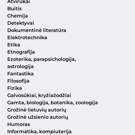
Atvirukai
Buitis
Chemija
Detektyvai
Dokumentinė literatūra
Elektrotechnika
Etika
Etnografija
Ezoterika, parapsichologija,
astrologija
Fantastika
Filosofija
Fizika
Galvosūkiai, kryžiažodžiai
Gamta, biologija, botanika, zoologija
Grožinė lietuvių autorių
Grožinė užsienio autorių
Humoras
Informatika, kompiuterija