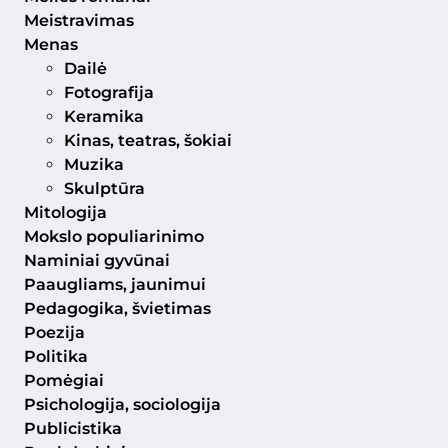
Meistravimas
Menas
Dailė
Fotografija
Keramika
Kinas, teatras, šokiai
Muzika
Skulptūra
Mitologija
Mokslo populiarinimo
Naminiai gyvūnai
Paaugliams, jaunimui
Pedagogika, švietimas
Poezija
Politika
Pomėgiai
Psichologija, sociologija
Publicistika