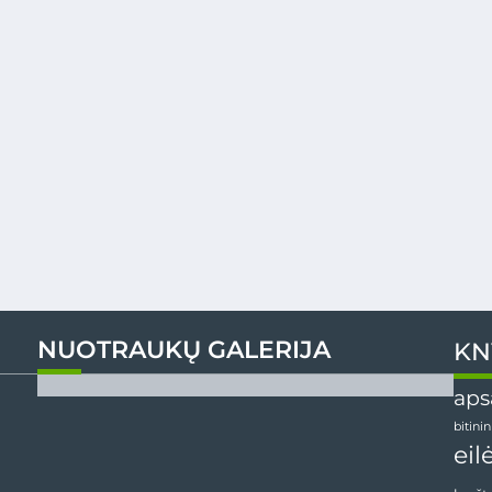
NUOTRAUKŲ GALERIJA
KN
aps
bitini
eil