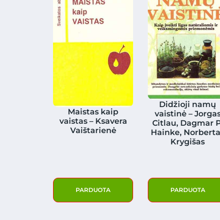
Didžioji namų
Maistas kaip
vaistinė – Jorga
vaistas – Ksavera
Citlau, Dagmar P
Vaištarienė
Hainke, Norbert
Krygišas
PARDUOTA
PARDUOTA