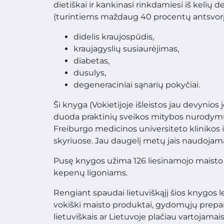
dietiškai ir kankinasi rinkdamiesi iš keli
(turintiems maždaug 40 procentų antsvorį) 
didelis kraujospūdis,
kraujagyslių susiaurėjimas,
diabetas,
dusulys,
degeneraciniai sąnarių pokyčiai.
Ši knyga (Vokietijoje išleistos jau devynios
duoda praktinių sveikos mitybos nurodymų. V
Freiburgo medicinos universiteto klinikos 
skyriuose. Jau daugelį metų jais naudojamas
Pusę knygos užima 126 liesinamojo maisto val
kepenų ligoniams.
Rengiant spaudai lietuviškąjį šios knygos le
vokiški maisto produktai, gydomųjų prepara
lietuviškais ar Lietuvoje plačiau vartojamais