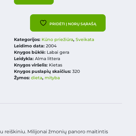
PRIDĖTI Į NORŲ SĄRAŠĄ
Kategorijos:
Kūno priežiūra
,
Sveikata
Leidimo data:
2004
Knygos būklė:
Labai gera
Leidykla:
Alma littera
Knygos viršelis:
Kietas
Knygos puslapių skaičius:
320
Žymos:
dieta
,
mityba
 reiškiniu. Milijonai žmonių panoro maitintis