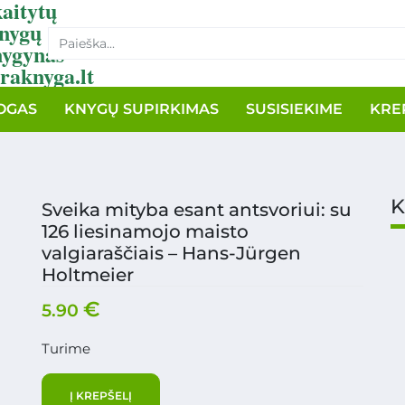
aitytų
nygų
nygynas
raknyga.lt
OGAS
KNYGŲ SUPIRKIMAS
SUSISIEKIME
KRE
K
Sveika mityba esant antsvoriui: su
126 liesinamojo maisto
valgiaraščiais – Hans-Jürgen
Holtmeier
€
5.90
Turime
Į KREPŠELĮ