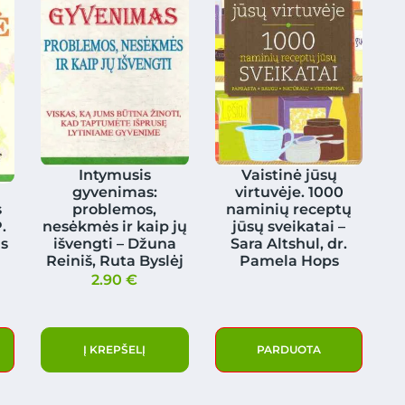
Intymusis
Vaistinė jūsų
gyvenimas:
virtuvėje. 1000
s
problemos,
naminių receptų
.
nesėkmės ir kaip jų
jūsų sveikatai –
as
išvengti – Džuna
Sara Altshul, dr.
Reiniš, Ruta Byslėj
Pamela Hops
2.90
€
Į KREPŠELĮ
PARDUOTA