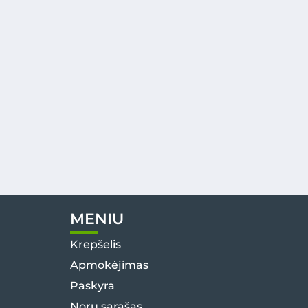
MENIU
Krepšelis
Apmokėjimas
Paskyra
Norų sąrašas