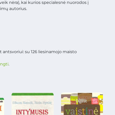
eik nėra), kai kurios specialesnė nuorodos į
rimų autorius.
 antsvoriui: su 126 liesinamojo maisto
ungti
.