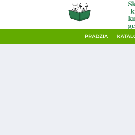
Sk
k
k
ge
PRADŽIA
KATAL