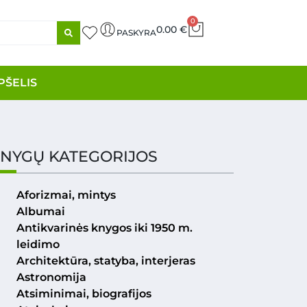
0
0.00
€
PASKYRA
PŠELIS
NYGŲ KATEGORIJOS
Aforizmai, mintys
Albumai
Antikvarinės knygos iki 1950 m.
leidimo
Architektūra, statyba, interjeras
Astronomija
Atsiminimai, biografijos