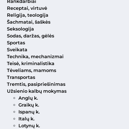
Rankdarbiai
Receptai, virtuvė
Religija, teologija
Šachmatai, šaškės
Seksologija
Sodas, daržas, gėlės
Sportas
Sveikata
Technika, mechanizmai
Teisė, kriminalistika
Tėveliams, mamoms
Transportas
Tremtis, pasipriešinimas
Užsienio kalbų mokymas
Anglų k.
Graikų k.
Ispanų k.
Italų k.
Lotynų k.