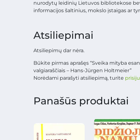
nurodytų leidinių Lietuvos bibliotekose bev
informacijos šaltinius, mokslo įstaigas ar ty
Atsiliepimai
Atsiliepimų dar nėra.
Būkite pirmas aprašęs “Sveika mityba esant
valgiaraščiais – Hans-Jürgen Holtmeier”
Norėdami parašyti atsiliepimą, turite
prisij
Panašūs produktai