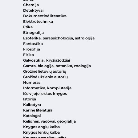
Chemija
Detektyvai
Dokumentinė literatūra
Elektrotechnika
Etika
Etnografija
Ezoterika, parapsichologija, astrologija
Fantastika
Filosofija
Fizika
Galvosūkiai, kryžiažodžiai
Gamta, biologija, botanika, zoologija
Grožinė lietuvių autorių
Grožinė užsienio autorių
Humoras
Informatika, kompiuterija
Išeivijoje leistos knygos
Istorija
Kalbotyra
Karinė literatūra
Katalogai
Kelionės, vadovai, geografija
Knygos anglų kalba
Knygos lenkų kalba
Knygos prancūzų kalba