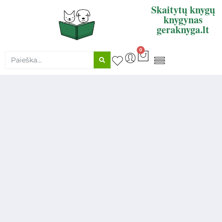
Skaitytų knygų
knygynas
geraknyga.lt
0
KNYGŲ SUPIRKIMAS