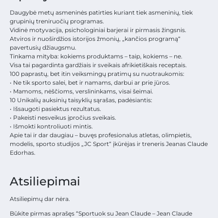
Daugybė metų asmeninės patirties kuriant tiek asmeninių, tiek
grupinių treniruočių programas.
Vidinė motyvacija, psichologiniai barjerai ir pirmasis žingsnis.
Atviros ir nuoširdžios istorijos žmonių, „kančios programą“
pavertusių džiaugsmu.
Tinkama mityba: kokiems produktams – taip, kokiems – ne.
Visa tai pagardinta gardžiais ir sveikais afrikietiškais receptais.
100 paprastų, bet itin veiksmingų pratimų su nuotraukomis:
• Ne tik sporto salei, bet ir namams, darbui ar prie jūros.
• Mamoms, nėščioms, verslininkams, visai šeimai.
10 Unikalių auksinių taisyklių sąrašas, padėsiantis:
• Išsaugoti pasiektus rezultatus.
• Pakeisti nesveikus įpročius sveikais.
• Išmokti kontroliuoti mintis.
Apie tai ir dar daugiau – buvęs profesionalus atletas, olimpietis,
modelis, sporto studijos „JC Sport“ įkūrėjas ir treneris Jeanas Claude
Edorhas.
Atsiliepimai
Atsiliepimų dar nėra.
Būkite pirmas aprašęs “Sportuok su Jean Claude – Jean Claude