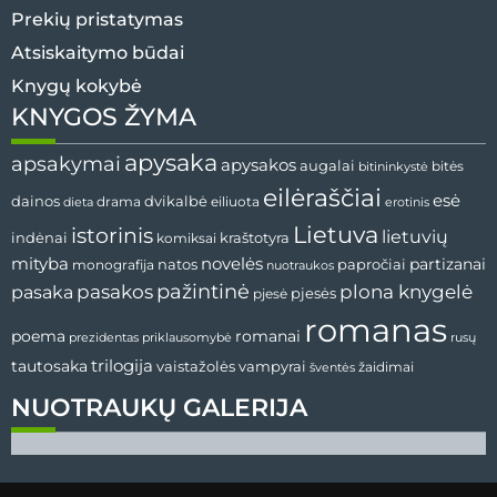
Prekių pristatymas
Atsiskaitymo būdai
Knygų kokybė
KNYGOS ŽYMA
apysaka
apsakymai
apysakos
augalai
bitės
bitininkystė
eilėraščiai
esė
dvikalbė
dainos
drama
dieta
eiliuota
erotinis
Lietuva
istorinis
lietuvių
indėnai
komiksai
kraštotyra
mityba
novelės
partizanai
natos
papročiai
monografija
nuotraukos
pažintinė
pasaka
pasakos
plona knygelė
pjesės
pjesė
romanas
romanai
poema
prezidentas
priklausomybė
rusų
tautosaka
trilogija
vaistažolės
vampyrai
žaidimai
šventės
NUOTRAUKŲ GALERIJA