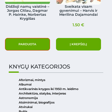
Didžioji namų vaistinė –
Sveikata visam
Jorgas Citlau, Dagmar
gyvenimui – Harvis ir
P. Hainke, Norbertas
Merilina Dajamondai
Krygišas
1.50
€
PARDUOTA
Į KREPŠELĮ
KNYGŲ KATEGORIJOS
Aforizmai, mintys
Albumai
Antikvarinės knygos iki 1950 m. leidimo
Architektūra, statyba, interjeras
Astronomija
Atsiminimai, biografijos
Atvirukai
Buitis