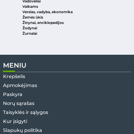
Vadovėliai
Vaikams
Verslas, vadyba, ekonomika
Žemės ūkis
Žinynai, enciklopedijos
Žodynai
Žurnalai
MENIU
Krepšelis
Apmokėjimas
Paskyra
Norų sąrašas
Taisyklės ir sąlygos
Kur įsigyti
Slapukų politika