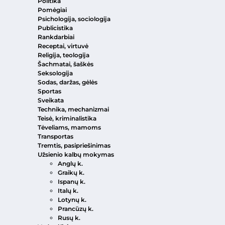
Politika
Pomėgiai
Psichologija, sociologija
Publicistika
Rankdarbiai
Receptai, virtuvė
Religija, teologija
Šachmatai, šaškės
Seksologija
Sodas, daržas, gėlės
Sportas
Sveikata
Technika, mechanizmai
Teisė, kriminalistika
Tėveliams, mamoms
Transportas
Tremtis, pasipriešinimas
Užsienio kalbų mokymas
Anglų k.
Graikų k.
Ispanų k.
Italų k.
Lotynų k.
Prancūzų k.
Rusų k.