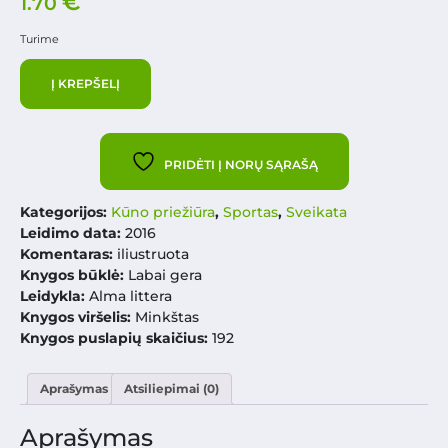
€
1.70
Turime
Į KREPŠELĮ
PRIDĖTI Į NORŲ SĄRAŠĄ
Kategorijos:
Kūno priežiūra
,
Sportas
,
Sveikata
Leidimo data:
2016
Komentaras:
iliustruota
Knygos būklė:
Labai gera
Leidykla:
Alma littera
Knygos viršelis:
Minkštas
Knygos puslapių skaičius:
192
Aprašymas
Atsiliepimai (0)
Aprašymas