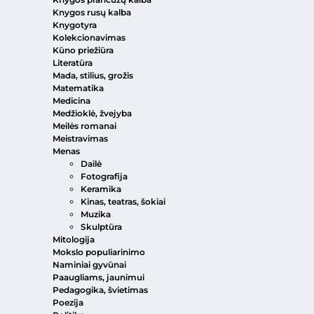
Knygos rusų kalba
Knygotyra
Kolekcionavimas
Kūno priežiūra
Literatūra
Mada, stilius, grožis
Matematika
Medicina
Medžioklė, žvejyba
Meilės romanai
Meistravimas
Menas
Dailė
Fotografija
Keramika
Kinas, teatras, šokiai
Muzika
Skulptūra
Mitologija
Mokslo populiarinimo
Naminiai gyvūnai
Paaugliams, jaunimui
Pedagogika, švietimas
Poezija