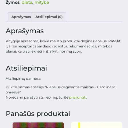
Žymos:
dieta
,
mityba
Aprašymas
Atsiliepimai (0)
Aprašymas
Knygoje aprašoma, kokie maisto produktai degina riebalus. Pateikti
įvairūs receptai (labai daug receptų), rekomendacijos, mitybos
planai, kaip sulieknėti ir išlaikyti norimą svorį.
Atsiliepimai
Atsiliepimų dar nėra.
Būkite pirmas aprašęs “Riebalus deginantis maistas – Caroline M.
Shreeve”
Norėdami parašyti atsiliepimą, turite
prisijungti
.
Panašūs produktai