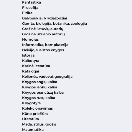
Fantastika
Filosofija
Fizika
Galvosūkiai, kryžiažodžiai
Gamta, biologija, botanika, zoologija
Grožinė lietuvių autorių
Grožinė užsienio autorių
Humoras
Informatika, kompiuterija
Išeivijoje leistos knygos
Istorija
Kalbotyra
Karinė literatūra
Katalogai
Kelionės, vadovai, geografija
Knygos anglų kalba
Knygos lenkų kalba
Knygos prancūzų kalba
Knygos rusų kalba
Knygotyra
Kolekcionavimas
Kūno priežiūra
Literatūra
Mada, stilius, grožis
Matematika