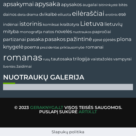
apysaka
apsakymai
apysakos
augalai
bitininkystė
bitės
eilėraščiai
esė
dainos
dvikalbė
drama
dieta
eiliuota
erotinis
Lietuva
istorinis
lietuvių
indėnai
komiksai
kraštotyra
mityba
novelės
natos
papročiai
monografija
nuotraukos
pažintinė
pasaka
pasakos
plona
partizanai
pjesės
pjesė
knygelė
poema
romanai
prezidentas
priklausomybė
romanas
tautosaka
trilogija
vaistažolės
vampyrai
rusų
žaidimai
šventės
NUOTRAUKŲ GALERIJA
© 2023
GERAKNYGA.LT
VISOS TEISĖS SAUGOMOS.
PUSLAPĮ SUKŪRĖ
ARTIX.LT
Slapukų politika