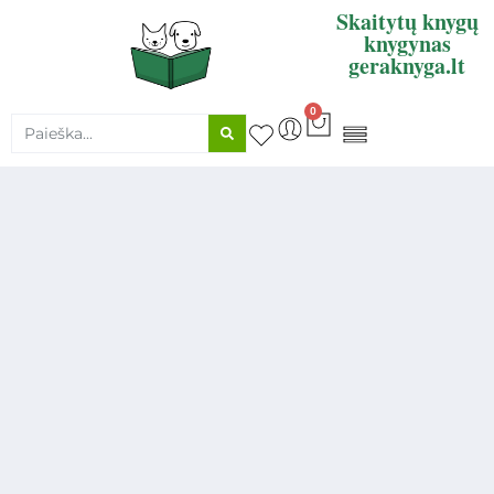
Skaitytų knygų
knygynas
geraknyga.lt
0
KNYGŲ SUPIRKIMAS