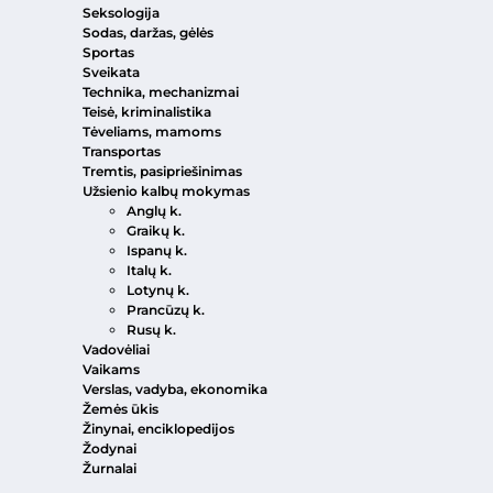
Seksologija
Sodas, daržas, gėlės
Sportas
Sveikata
Technika, mechanizmai
Teisė, kriminalistika
Tėveliams, mamoms
Transportas
Tremtis, pasipriešinimas
Užsienio kalbų mokymas
Anglų k.
Graikų k.
Ispanų k.
Italų k.
Lotynų k.
Prancūzų k.
Rusų k.
Vadovėliai
Vaikams
Verslas, vadyba, ekonomika
Žemės ūkis
Žinynai, enciklopedijos
Žodynai
Žurnalai