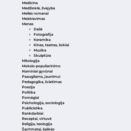
Medicina
Medžioklė, žvejyba
Meilės romanai
Meistravimas
Menas
Dailė
Fotografija
Keramika
Kinas, teatras, šokiai
Muzika
Skulptūra
Mitologija
Mokslo populiarinimo
Naminiai gyvūnai
Paaugliams, jaunimui
Pedagogika, švietimas
Poezija
Politika
Pomėgiai
Psichologija, sociologija
Publicistika
Rankdarbiai
Receptai, virtuvė
Religija, teologija
Šachmatai, šaškės