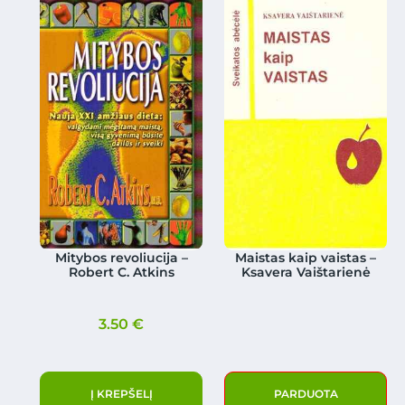
Mitybos revoliucija –
Maistas kaip vaistas –
Robert C. Atkins
Ksavera Vaištarienė
3.50
€
Į KREPŠELĮ
PARDUOTA