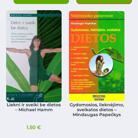
Liekni ir sveiki be dietos
Gydomosios, lieknėjimo,
– Michael Hamm
sveikatos dietos –
Mindaugas Papečkys
1.50
€