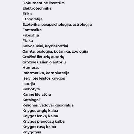
Dokumentinė literatūra
Elektrotechnika
Etika
Etnografija
Ezoterika, parapsichologija, astrologija
Fantastika
Filosofija
Fizika
Galvosūkiai, kryžiažodžiai
Gamta, biologija, botanika, zoologija
Grožinė lietuvių autorių
Grožinė užsienio autorių
Humoras
Informatika, kompiuterija
Išeivijoje leistos knygos
Istorija
Kalbotyra
Karinė literatūra
Katalogai
Kelionės, vadovai, geografija
Knygos anglų kalba
Knygos lenkų kalba
Knygos prancūzų kalba
Knygos rusų kalba
Knygotyra