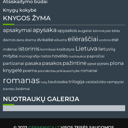
Atsiskaitymo būdai
Knygų kokybė
KNYGOS ŽYMA
apysaka
apsakymai
apysakos
augalai
bitininkystė
bitės
eilėraščiai
esė
dainos
dvikalbė
drama
dieta
eiliuota
erotinis
Lietuva
istorinis
lietuvių
indėnai
komiksai
kraštotyra
mityba
novelės
natos
papročiai
monografija
nuotraukos
pažintinė
pasaka
pasakos
plona
partizanai
pjesės
pjesė
knygelė
poema
romanai
prezidentas
priklausomybė
romanas
tautosaka
trilogija
vaistažolės
vampyrai
rusų
žaidimai
šventės
NUOTRAUKŲ GALERIJA
© 2023
GERAKNYGA.LT
VISOS TEISĖS SAUGOMOS.