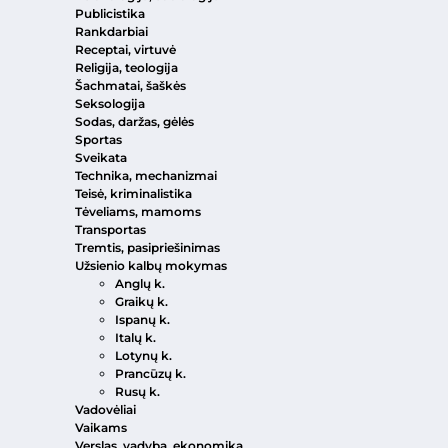
Publicistika
Rankdarbiai
Receptai, virtuvė
Religija, teologija
Šachmatai, šaškės
Seksologija
Sodas, daržas, gėlės
Sportas
Sveikata
Technika, mechanizmai
Teisė, kriminalistika
Tėveliams, mamoms
Transportas
Tremtis, pasipriešinimas
Užsienio kalbų mokymas
Anglų k.
Graikų k.
Ispanų k.
Italų k.
Lotynų k.
Prancūzų k.
Rusų k.
Vadovėliai
Vaikams
Verslas, vadyba, ekonomika