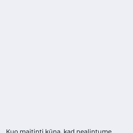
Kuo maitinti kūną, kad nealintume