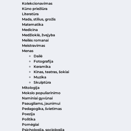
Kolekcionavimas
Kūno priežiūra
Literatūra
Mada, stilius, grožis
Matematika
Medicina
Medžioklė, žvejyba
Meilės romanai
Meistravimas
Menas
Dailė
Fotografija
Keramika
Kinas, teatras, šokiai
Muzika
Skulptūra
Mitologija
Mokslo populiarinimo
Naminiai gyvūnai
Paaugliams, jaunimui
Pedagogika, švietimas
Poezija
Politika
Pomėgiai
Psichologija, sociologija