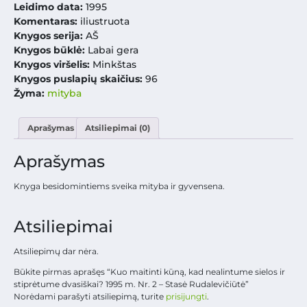
Leidimo data:
1995
Komentaras:
iliustruota
Knygos serija:
AŠ
Knygos būklė:
Labai gera
Knygos viršelis:
Minkštas
Knygos puslapių skaičius:
96
Žyma:
mityba
Aprašymas
Atsiliepimai (0)
Aprašymas
Knyga besidomintiems sveika mityba ir gyvensena.
Atsiliepimai
Atsiliepimų dar nėra.
Būkite pirmas aprašęs “Kuo maitinti kūną, kad nealintume sielos ir
stiprėtume dvasiškai? 1995 m. Nr. 2 – Stasė Rudalevičiūtė”
Norėdami parašyti atsiliepimą, turite
prisijungti
.