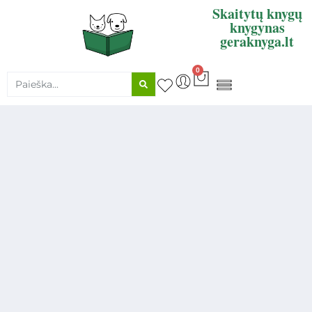
Skaitytų knygų
knygynas
geraknyga.lt
0
KNYGŲ SUPIRKIMAS