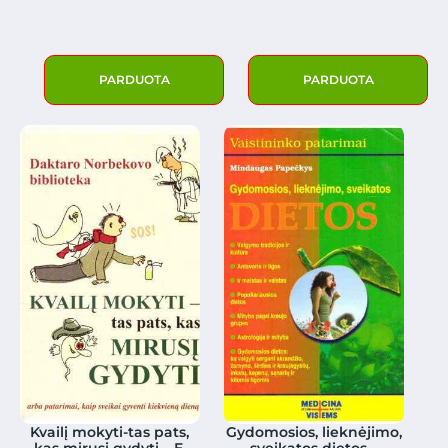
PARDUOTA
PARDUOTA
Kvailį mokyti-tas pats,
Gydomosios, lieknėjimo,
kas mirusį gydyti – E.
sveikatos dietos –