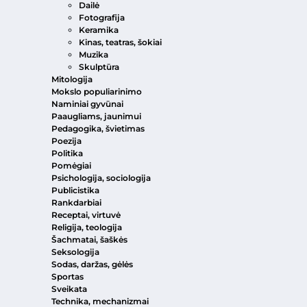
Dailė
Fotografija
Keramika
Kinas, teatras, šokiai
Muzika
Skulptūra
Mitologija
Mokslo populiarinimo
Naminiai gyvūnai
Paaugliams, jaunimui
Pedagogika, švietimas
Poezija
Politika
Pomėgiai
Psichologija, sociologija
Publicistika
Rankdarbiai
Receptai, virtuvė
Religija, teologija
Šachmatai, šaškės
Seksologija
Sodas, daržas, gėlės
Sportas
Sveikata
Technika, mechanizmai