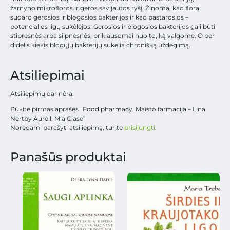
žarnyno mikroﬂoros ir geros savijautos ryšį. Žinoma, kad ﬂorą
sudaro gerosios ir blogosios bakterijos ir kad pastarosios –
potencialios ligų sukėlėjos. Gerosios ir blogosios bakterijos gali būti
stipresnės arba silpnesnės, priklausomai nuo to, ką valgome. O per
didelis kiekis blogųjų bakterijų sukelia chronišką uždegimą.
Atsiliepimai
Atsiliepimų dar nėra.
Būkite pirmas aprašęs “Food pharmacy. Maisto farmacija – Lina
Nertby Aurell, Mia Clase”
Norėdami parašyti atsiliepimą, turite
prisijungti
.
Panašūs produktai