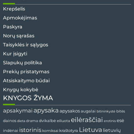
Krepšelis
Apmokėjimas
Paskyra
Norų sąrašas
Taisyklės ir sąlygos
Kur įsigyti
Slapukų politika
Prekių pristatymas
Atsiskaitymo būdai
Knygų kokybė
KNYGOS ŽYMA
apysaka
apsakymai
apysakos
augalai
bitės
bitininkystė
eilėraščiai
esė
dvikalbė
dainos
drama
dieta
eiliuota
erotinis
Lietuva
istorinis
lietuvių
indėnai
komiksai
kraštotyra