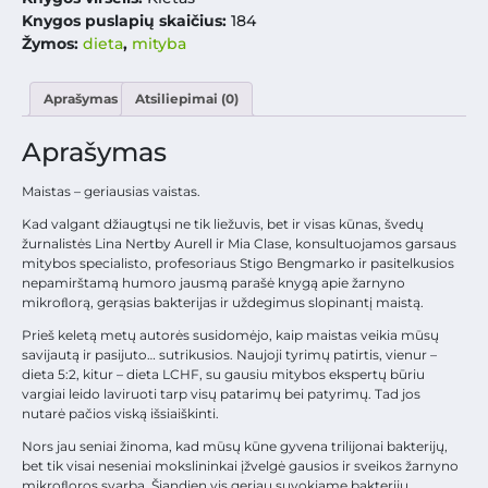
Knygos puslapių skaičius:
184
Žymos:
dieta
,
mityba
Aprašymas
Atsiliepimai (0)
Aprašymas
Maistas – geriausias vaistas.
Kad valgant džiaugtųsi ne tik liežuvis, bet ir visas kūnas, švedų
žurnalistės Lina Nertby Aurell ir Mia Clase, konsultuojamos garsaus
mitybos specialisto, profesoriaus Stigo Bengmarko ir pasitelkusios
nepamirštamą humoro jausmą parašė knygą apie žarnyno
mikroﬂorą, gerąsias bakterijas ir uždegimus slopinantį maistą.
Prieš keletą metų autorės susidomėjo, kaip maistas veikia mūsų
savijautą ir pasijuto… sutrikusios. Naujoji tyrimų patirtis, vienur –
dieta 5:2, kitur – dieta LCHF, su gausiu mitybos ekspertų būriu
vargiai leido laviruoti tarp visų patarimų bei patyrimų. Tad jos
nutarė pačios viską išsiaiškinti.
Nors jau seniai žinoma, kad mūsų kūne gyvena trilijonai bakterijų,
bet tik visai neseniai mokslininkai įžvelgė gausios ir sveikos žarnyno
mikroﬂoros svarbą. Šiandien vis geriau suvokiame bakterijų,