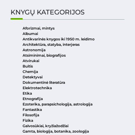
KNYGŲ KATEGORIJOS
Aforizmai, mintys
Albumai
Antikvarinės knygos iki 1950 m. leidimo
Architektūra, statyba, interjeras
Astronomija
Atsiminimai, biografijos
Atvirukai
Buitis
Chemija
Detektyvai
Dokumentinė literatūra
Elektrotechnika
Etika
Etnografija
Ezoterika, parapsichologija, astrologija
Fantastika
Filosofija
Fizika
Galvosūkiai, kryžiažodžiai
Gamta, biologija, botanika, zoologija