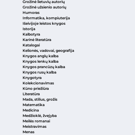
Grožinė lietuvių autorių
Grožinė užsienio autorių
Humoras
Informatika, kompiuterija
Išeivijoje leistos knygos
Istorija
Kalbotyra
Karinė literatūra
Katalogai
Kelionės, vadovai, geografija
Knygos anglų kalba
Knygos lenkų kalba
Knygos prancūzų kalba
Knygos rusų kalba
Knygotyra
Kolekcionavimas
Kūno priežiūra
Literatūra
Mada, stilius, grožis
Matematika
Medicina
Medžioklė, žvejyba
Meilės romanai
Meistravimas
Menas