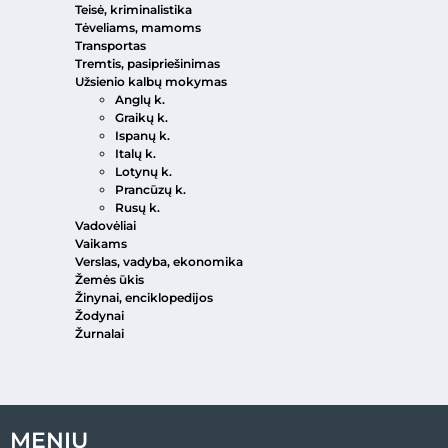
Teisė, kriminalistika
Tėveliams, mamoms
Transportas
Tremtis, pasipriešinimas
Užsienio kalbų mokymas
Anglų k.
Graikų k.
Ispanų k.
Italų k.
Lotynų k.
Prancūzų k.
Rusų k.
Vadovėliai
Vaikams
Verslas, vadyba, ekonomika
Žemės ūkis
Žinynai, enciklopedijos
Žodynai
Žurnalai
MENIU