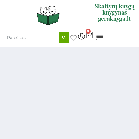
Skaitytų knygų
knygynas
geraknyga.lt
0
KNYGŲ SUPIRKIMAS