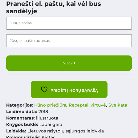
Pranešti el. paštu, kai vėl bus
sandėlyje
PRIDĖTI Į NORŲ SĄRAŠĄ
Kategorijos:
Kūno priežiūra
,
Receptai, virtuvė
,
Sveikata
Leidimo data:
2018
Komentaras:
iliustruota
Knygos būklė:
Labai gera
Leidykla:
Lietuvos rašytojų sąjungos leidykla
Knygos viršelis:
Kietas