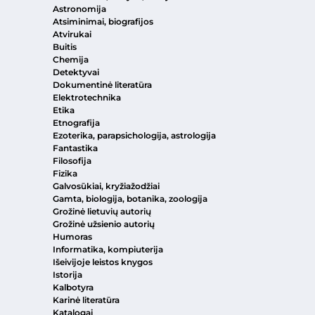
Astronomija
Atsiminimai, biografijos
Atvirukai
Buitis
Chemija
Detektyvai
Dokumentinė literatūra
Elektrotechnika
Etika
Etnografija
Ezoterika, parapsichologija, astrologija
Fantastika
Filosofija
Fizika
Galvosūkiai, kryžiažodžiai
Gamta, biologija, botanika, zoologija
Grožinė lietuvių autorių
Grožinė užsienio autorių
Humoras
Informatika, kompiuterija
Išeivijoje leistos knygos
Istorija
Kalbotyra
Karinė literatūra
Katalogai