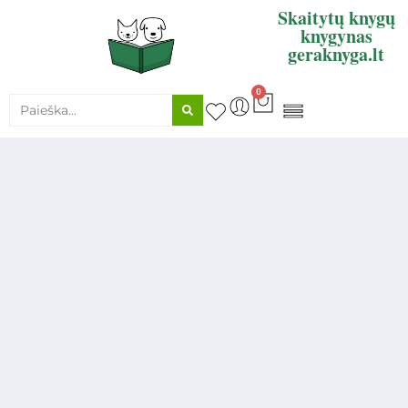
Skaitytų knygų
knygynas
geraknyga.lt
0
KNYGŲ SUPIRKIMAS