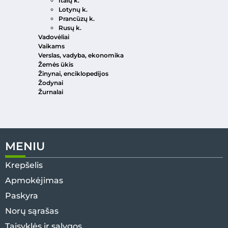
Italų k.
Lotynų k.
Prancūzų k.
Rusų k.
Vadovėliai
Vaikams
Verslas, vadyba, ekonomika
Žemės ūkis
Žinynai, enciklopedijos
Žodynai
Žurnalai
MENIU
Krepšelis
Apmokėjimas
Paskyra
Norų sąrašas
Taisyklės ir sąlygos