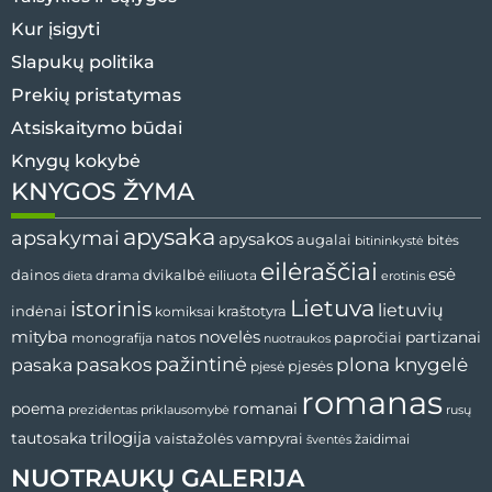
Kur įsigyti
Slapukų politika
Prekių pristatymas
Atsiskaitymo būdai
Knygų kokybė
KNYGOS ŽYMA
apysaka
apsakymai
apysakos
augalai
bitės
bitininkystė
eilėraščiai
esė
dvikalbė
dainos
drama
dieta
eiliuota
erotinis
Lietuva
istorinis
lietuvių
indėnai
komiksai
kraštotyra
mityba
novelės
partizanai
natos
papročiai
monografija
nuotraukos
pažintinė
pasaka
pasakos
plona knygelė
pjesės
pjesė
romanas
romanai
poema
prezidentas
priklausomybė
rusų
tautosaka
trilogija
vaistažolės
vampyrai
žaidimai
šventės
NUOTRAUKŲ GALERIJA