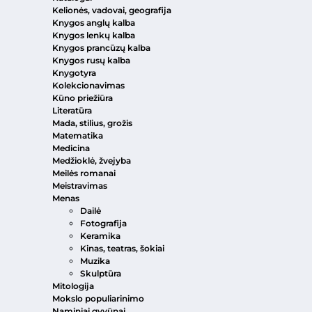
Kelionės, vadovai, geografija
Knygos anglų kalba
Knygos lenkų kalba
Knygos prancūzų kalba
Knygos rusų kalba
Knygotyra
Kolekcionavimas
Kūno priežiūra
Literatūra
Mada, stilius, grožis
Matematika
Medicina
Medžioklė, žvejyba
Meilės romanai
Meistravimas
Menas
Dailė
Fotografija
Keramika
Kinas, teatras, šokiai
Muzika
Skulptūra
Mitologija
Mokslo populiarinimo
Naminiai gyvūnai