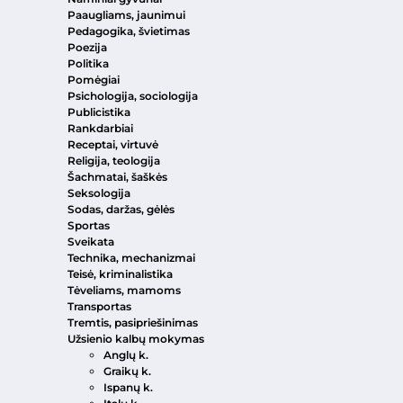
Paaugliams, jaunimui
Pedagogika, švietimas
Poezija
Politika
Pomėgiai
Psichologija, sociologija
Publicistika
Rankdarbiai
Receptai, virtuvė
Religija, teologija
Šachmatai, šaškės
Seksologija
Sodas, daržas, gėlės
Sportas
Sveikata
Technika, mechanizmai
Teisė, kriminalistika
Tėveliams, mamoms
Transportas
Tremtis, pasipriešinimas
Užsienio kalbų mokymas
Anglų k.
Graikų k.
Ispanų k.