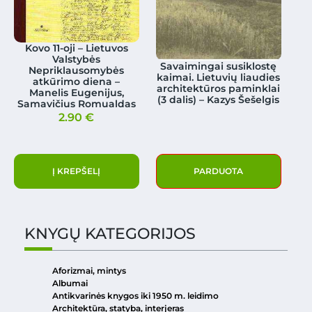
Kovo 11-oji – Lietuvos
Valstybės
Savaimingai susiklostę
Nepriklausomybės
kaimai. Lietuvių liaudies
atkūrimo diena –
architektūros paminklai
Manelis Eugenijus,
(3 dalis) – Kazys Šešelgis
Samavičius Romualdas
2.90
€
Į KREPŠELĮ
PARDUOTA
KNYGŲ KATEGORIJOS
Aforizmai, mintys
Albumai
Antikvarinės knygos iki 1950 m. leidimo
Architektūra, statyba, interjeras