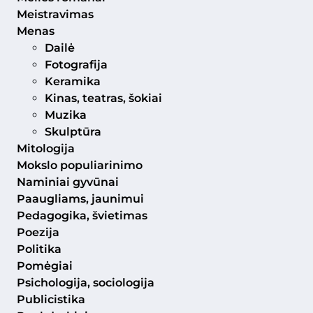
Meistravimas
Menas
Dailė
Fotografija
Keramika
Kinas, teatras, šokiai
Muzika
Skulptūra
Mitologija
Mokslo populiarinimo
Naminiai gyvūnai
Paaugliams, jaunimui
Pedagogika, švietimas
Poezija
Politika
Pomėgiai
Psichologija, sociologija
Publicistika