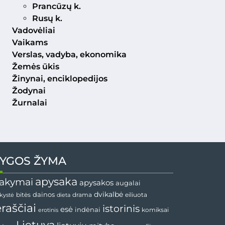
Prancūzų k.
Rusų k.
Vadovėliai
Vaikams
Verslas, vadyba, ekonomika
Žemės ūkis
Žinynai, enciklopedijos
Žodynai
Žurnalai
YGOS ŽYMA
apysaka
akymai
apysakos
augalai
dainos
dvikalbė
drama
nkystė
bitės
dieta
eiliuota
ėraščiai
istorinis
esė
indėnai
komiksai
erotinis
Lietuva