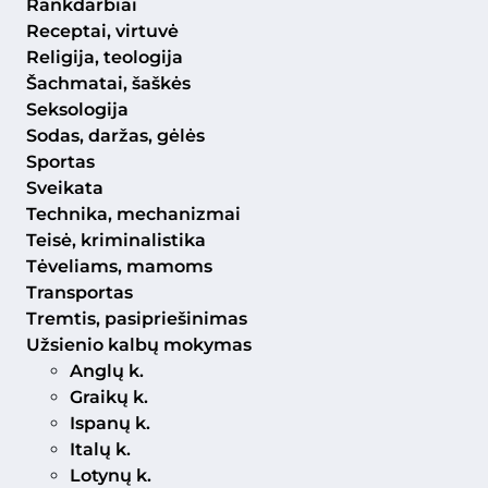
Rankdarbiai
Receptai, virtuvė
Religija, teologija
Šachmatai, šaškės
Seksologija
Sodas, daržas, gėlės
Sportas
Sveikata
Technika, mechanizmai
Teisė, kriminalistika
Tėveliams, mamoms
Transportas
Tremtis, pasipriešinimas
Užsienio kalbų mokymas
Anglų k.
Graikų k.
Ispanų k.
Italų k.
Lotynų k.