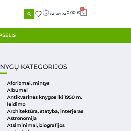
0
0.00
€
PASKYRA
PŠELIS
NYGŲ KATEGORIJOS
Aforizmai, mintys
Albumai
Antikvarinės knygos iki 1950 m.
leidimo
Architektūra, statyba, interjeras
Astronomija
Atsiminimai, biografijos