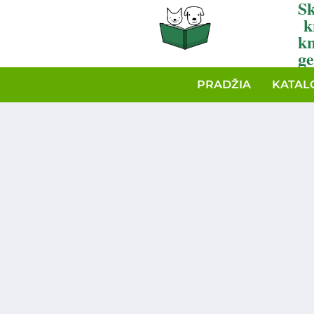
Sk
k
k
ge
PRADŽIA
KATAL