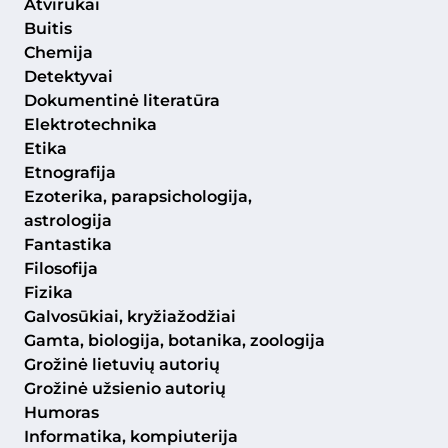
Atvirukai
Buitis
Chemija
Detektyvai
Dokumentinė literatūra
Elektrotechnika
Etika
Etnografija
Ezoterika, parapsichologija,
astrologija
Fantastika
Filosofija
Fizika
Galvosūkiai, kryžiažodžiai
Gamta, biologija, botanika, zoologija
Grožinė lietuvių autorių
Grožinė užsienio autorių
Humoras
Informatika, kompiuterija