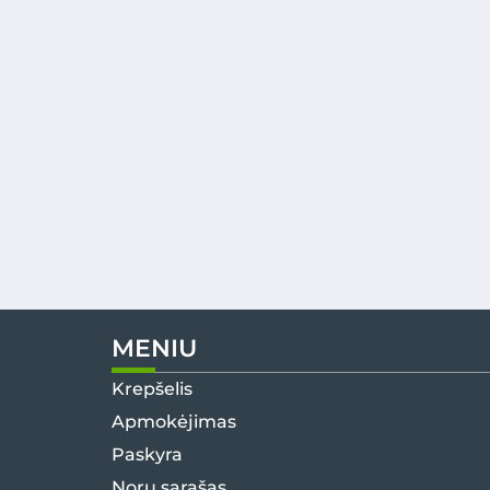
MENIU
Krepšelis
Apmokėjimas
Paskyra
Norų sąrašas