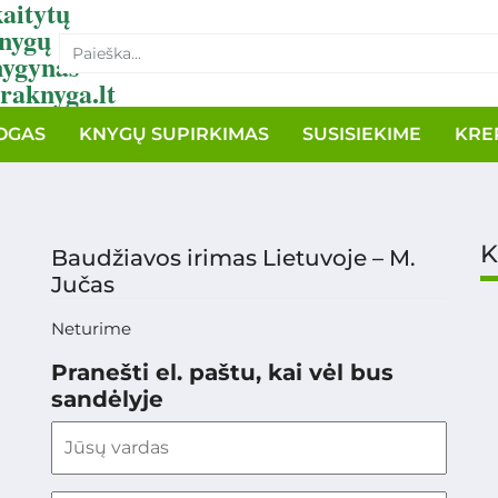
aitytų
nygų
nygynas
raknyga.lt
OGAS
KNYGŲ SUPIRKIMAS
SUSISIEKIME
KRE
K
Baudžiavos irimas Lietuvoje – M.
Jučas
Neturime
Pranešti el. paštu, kai vėl bus
sandėlyje