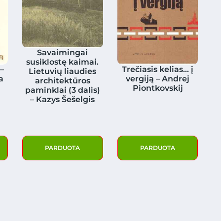
Savaimingai
susiklostę kaimai.
 –
Trečiasis kelias… į
Lietuvių liaudies
a
vergiją – Andrej
architektūros
Piontkovskij
paminklai (3 dalis)
– Kazys Šešelgis
PARDUOTA
PARDUOTA