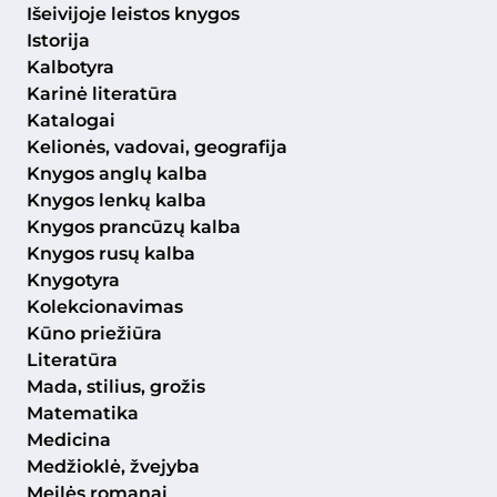
Išeivijoje leistos knygos
Istorija
Kalbotyra
Karinė literatūra
Katalogai
Kelionės, vadovai, geografija
Knygos anglų kalba
Knygos lenkų kalba
Knygos prancūzų kalba
Knygos rusų kalba
Knygotyra
Kolekcionavimas
Kūno priežiūra
Literatūra
Mada, stilius, grožis
Matematika
Medicina
Medžioklė, žvejyba
Meilės romanai