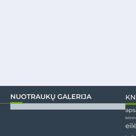
NUOTRAUKŲ GALERIJA
KN
aps
bitini
eil