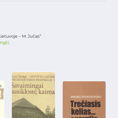
ietuvoje – M. Jučas”
ungti
.