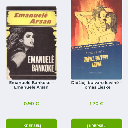
Emanuelė Bankoke –
Didžioji bulvaro kavinė –
Emanuelė Arsan
Tomas Lieske
0.90
€
1.70
€
Į KREPŠELĮ
Į KREPŠELĮ