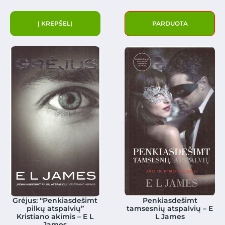
Į KREPŠELĮ
PARDUOTA
Grėjus: “Penkiasdešimt
Penkiasdešimt
pilkų atspalvių”
tamsesnių atspalvių – E
Kristiano akimis – E L
L James
James