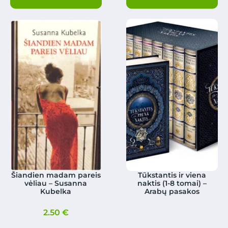
Šiandien madam pareis
Tūkstantis ir viena
vėliau – Susanna
naktis (1-8 tomai) –
Kubelka
Arabų pasakos
2.50
€