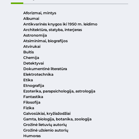
Aforizmai, mintys
Albumai
Antikvarinės knygos iki 1950 m. leidimo
Architektūra, statyba, interjeras
Astronomija
Atsiminimai, biografijos
Atvirukai
Buitis
Chemija
Detektyvai
Dokumentinė literatūra
Elektrotechnika
Etika
Etnografija
Ezoterika, parapsichologija, astrologija
Fantastika
Filosofija
Fizika
Galvosūkiai, kryžiažodžiai
Gamta, biologija, botanika, zoologija
Grožinė lietuvių autorių
Grožinė užsienio autorių
Humoras