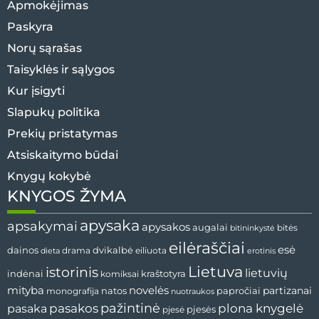
Apmokėjimas
Paskyra
Norų sąrašas
Taisyklės ir sąlygos
Kur įsigyti
Slapukų politika
Prekių pristatymas
Atsiskaitymo būdai
Knygų kokybė
KNYGOS ŽYMA
apysaka
apsakymai
apysakos
augalai
bitės
bitininkystė
eilėraščiai
esė
dvikalbė
dainos
drama
dieta
eiliuota
erotinis
Lietuva
istorinis
lietuvių
indėnai
komiksai
kraštotyra
mityba
novelės
partizanai
natos
papročiai
monografija
nuotraukos
pažintinė
pasaka
pasakos
plona knygelė
pjesės
pjesė