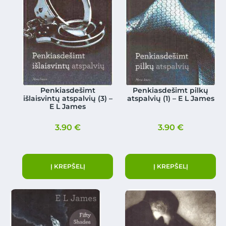
Penkiasdešimt
Penkiasdešimt pilkų
išlaisvintų atspalvių (3) –
atspalvių (1) – E L James
E L James
3.90
€
3.90
€
Į KREPŠELĮ
Į KREPŠELĮ