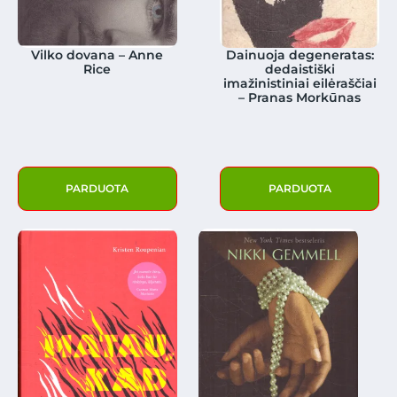
Vilko dovana – Anne
Dainuoja degeneratas:
Rice
dedaistiški
imažinistiniai eilėraščiai
– Pranas Morkūnas
PARDUOTA
PARDUOTA