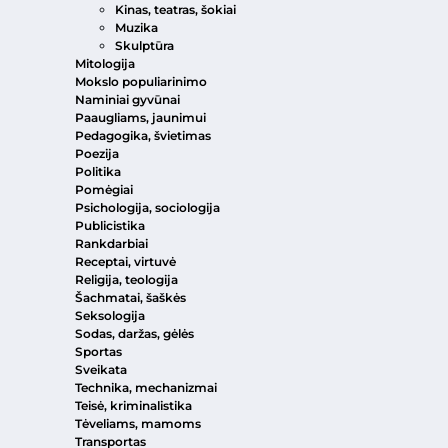
Kinas, teatras, šokiai
Muzika
Skulptūra
Mitologija
Mokslo populiarinimo
Naminiai gyvūnai
Paaugliams, jaunimui
Pedagogika, švietimas
Poezija
Politika
Pomėgiai
Psichologija, sociologija
Publicistika
Rankdarbiai
Receptai, virtuvė
Religija, teologija
Šachmatai, šaškės
Seksologija
Sodas, daržas, gėlės
Sportas
Sveikata
Technika, mechanizmai
Teisė, kriminalistika
Tėveliams, mamoms
Transportas