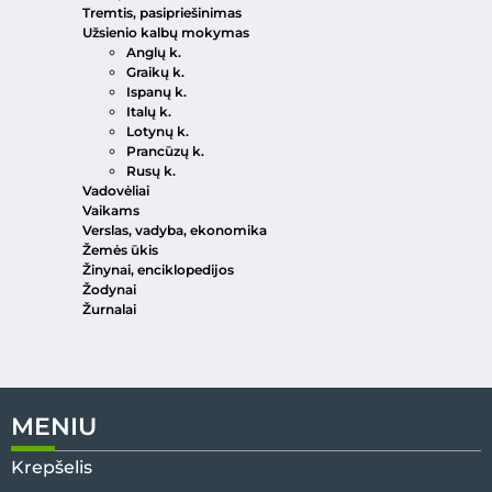
Tremtis, pasipriešinimas
Užsienio kalbų mokymas
Anglų k.
Graikų k.
Ispanų k.
Italų k.
Lotynų k.
Prancūzų k.
Rusų k.
Vadovėliai
Vaikams
Verslas, vadyba, ekonomika
Žemės ūkis
Žinynai, enciklopedijos
Žodynai
Žurnalai
MENIU
Krepšelis