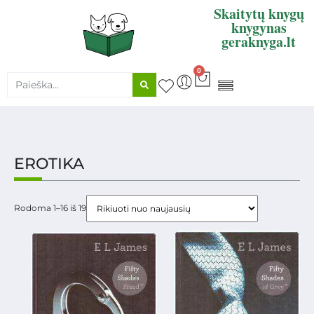
Skaitytų knygų
knygynas
geraknyga.lt
0
KNYGŲ SUPIRKIMAS
EROTIKA
Rodoma 1–16 iš 19