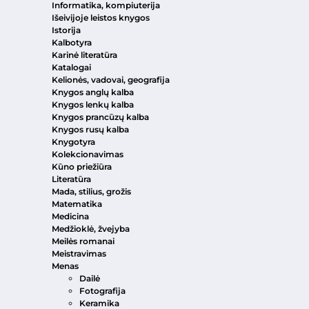
Informatika, kompiuterija
Išeivijoje leistos knygos
Istorija
Kalbotyra
Karinė literatūra
Katalogai
Kelionės, vadovai, geografija
Knygos anglų kalba
Knygos lenkų kalba
Knygos prancūzų kalba
Knygos rusų kalba
Knygotyra
Kolekcionavimas
Kūno priežiūra
Literatūra
Mada, stilius, grožis
Matematika
Medicina
Medžioklė, žvejyba
Meilės romanai
Meistravimas
Menas
Dailė
Fotografija
Keramika