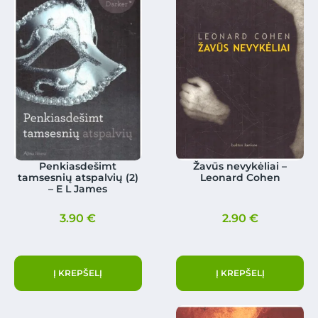
Penkiasdešimt
Žavūs nevykėliai –
tamsesnių atspalvių (2)
Leonard Cohen
– E L James
3.90
€
2.90
€
Į KREPŠELĮ
Į KREPŠELĮ