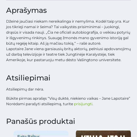
Aprašymas
Džeinė jaučiasi niekam nereikalinga ir nemylima. Kodėl taip yra. Kur
jos tikrieji namai ir šeima? Tai vaikystės prisiminimai – juokingi,
drąsūs ir visada nauji. „Čia ne oficiali autobiografija, o veikiau potyrių
ir išgyvenimų rinkinys. Suaugę žmonės mano gyvenimo istoriją gal
būtų regėję kitaip. Aš ją mačiau tokią,“ – rašė autorė.
Lapotaire Jane viena garsiausių britų aktorių, pelniusi apdovanojimų
už darbą televizijoje ir teatre tiek Jungtinėje Karalystėje, tiek
Amerikoje, kur pastaruoju metu dėsto Vašingtono universitete.
Atsiliepimai
Atsiliepimų dar nėra.
Būkite pirmas aprašęs “Visų duktė, niekieno vaikas – Jane Lapotaire”
Norėdami parašyti atsiliepimą, turite
prisijungti
.
Panašūs produktai