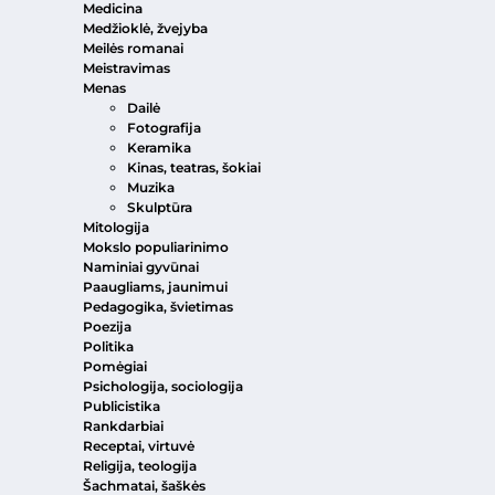
Medicina
Medžioklė, žvejyba
Meilės romanai
Meistravimas
Menas
Dailė
Fotografija
Keramika
Kinas, teatras, šokiai
Muzika
Skulptūra
Mitologija
Mokslo populiarinimo
Naminiai gyvūnai
Paaugliams, jaunimui
Pedagogika, švietimas
Poezija
Politika
Pomėgiai
Psichologija, sociologija
Publicistika
Rankdarbiai
Receptai, virtuvė
Religija, teologija
Šachmatai, šaškės