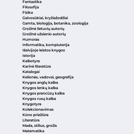
Fantastika
Filosofija
Fizika
Galvosūkiai, kryžiažodžiai
Gamta, biologija, botanika, zoologija
Grožinė lietuvių autorių
Grožinė užsienio autorių
Humoras
Informatika, kompiuterija
Išeivijoje leistos knygos
Istorija
Kalbotyra
Karinė literatūra
Katalogai
Kelionės, vadovai, geografija
Knygos anglų kalba
Knygos lenkų kalba
Knygos prancūzų kalba
Knygos rusų kalba
Knygotyra
Kolekcionavimas
Kūno priežiūra
Literatūra
Mada, stilius, grožis
Matematika