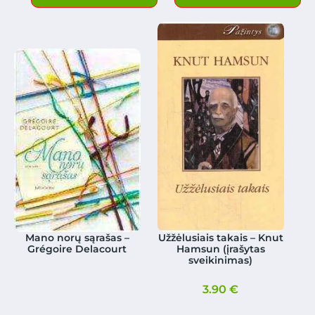
Mano norų sąrašas –
Užžėlusiais takais – Knut
Grégoire Delacourt
Hamsun (įrašytas
sveikinimas)
3.90
€