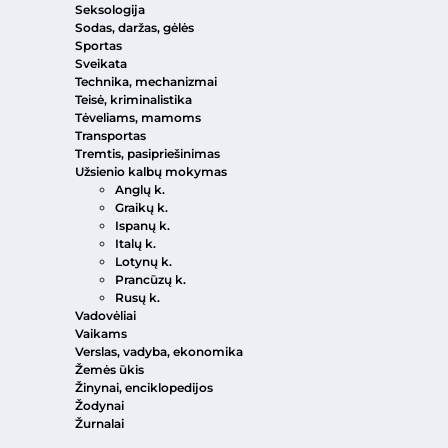
Seksologija
Sodas, daržas, gėlės
Sportas
Sveikata
Technika, mechanizmai
Teisė, kriminalistika
Tėveliams, mamoms
Transportas
Tremtis, pasipriešinimas
Užsienio kalbų mokymas
Anglų k.
Graikų k.
Ispanų k.
Italų k.
Lotynų k.
Prancūzų k.
Rusų k.
Vadovėliai
Vaikams
Verslas, vadyba, ekonomika
Žemės ūkis
Žinynai, enciklopedijos
Žodynai
Žurnalai