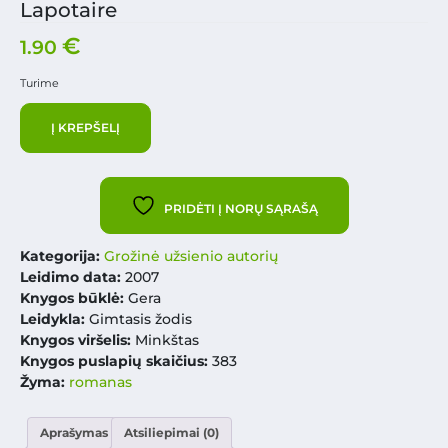
Lapotaire
€
1.90
Turime
Į KREPŠELĮ
PRIDĖTI Į NORŲ SĄRAŠĄ
Kategorija:
Grožinė užsienio autorių
Leidimo data:
2007
Knygos būklė:
Gera
Leidykla:
Gimtasis žodis
Knygos viršelis:
Minkštas
Knygos puslapių skaičius:
383
Žyma:
romanas
Aprašymas
Atsiliepimai (0)