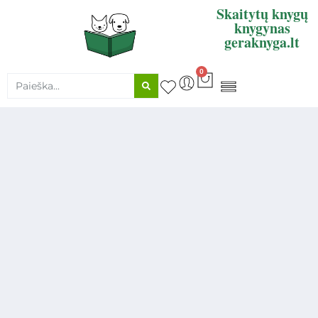
Skaitytų knygų
knygynas
geraknyga.lt
0
KNYGŲ SUPIRKIMAS