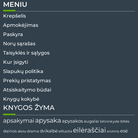
MENIU
Krepšelis
Apmokėjimas
Paskyra
Norų sąrašas
Taisyklės ir sąlygos
Kur įsigyti
Slapukų politika
Prekių pristatymas
Atsiskaitymo būdai
Knygų kokybė
KNYGOS ŽYMA
apysaka
apsakymai
apysakos
augalai
bitininkystė
bitės
eilėraščiai
esė
dainos
dvikalbė
drama
dieta
eiliuota
erotinis