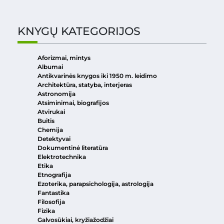
KNYGŲ KATEGORIJOS
Aforizmai, mintys
Albumai
Antikvarinės knygos iki 1950 m. leidimo
Architektūra, statyba, interjeras
Astronomija
Atsiminimai, biografijos
Atvirukai
Buitis
Chemija
Detektyvai
Dokumentinė literatūra
Elektrotechnika
Etika
Etnografija
Ezoterika, parapsichologija, astrologija
Fantastika
Filosofija
Fizika
Galvosūkiai, kryžiažodžiai