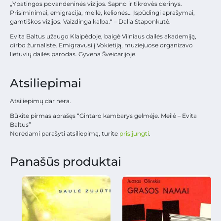
„Ypatingos povandeninės vizijos. Sapno ir tikrovės derinys.
Prisiminimai, emigracija, meilė, kelionės… Įspūdingi aprašymai,
gamtiškos vizijos. Vaizdinga kalba.“ – Dalia Staponkutė.
Evita Baltus užaugo Klaipėdoje, baigė Vilniaus dailės akademiją,
dirbo žurnaliste. Emigravusi į Vokietiją, muziejuose organizavo
lietuvių dailės parodas. Gyvena Šveicarijoje.
Atsiliepimai
Atsiliepimų dar nėra.
Būkite pirmas aprašęs “Gintaro kambarys gelmėje. Meilė – Evita
Baltus”
Norėdami parašyti atsiliepimą, turite
prisijungti
.
Panašūs produktai