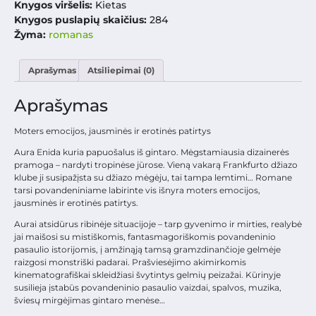
Knygos viršelis:
Kietas
Knygos puslapių skaičius:
284
Žyma:
romanas
Aprašymas
Atsiliepimai (0)
Aprašymas
Moters emocijos, jausminės ir erotinės patirtys
Aura Enida kuria papuošalus iš gintaro. Mėgstamiausia dizainerės
pramoga – nardyti tropinėse jūrose. Vieną vakarą Frankfurto džiazo
klube ji susipažįsta su džiazo mėgėju, tai tampa lemtimi… Romane
tarsi povandeniniame labirinte vis išnyra moters emocijos,
jausminės ir erotinės patirtys.
Aurai atsidūrus ribinėje situacijoje – tarp gyvenimo ir mirties, realybė
jai maišosi su mistiškomis, fantasmagoriškomis povandeninio
pasaulio istorijomis, į amžinąją tamsą gramzdinančioje gelmėje
raizgosi monstriški padarai. Prašviesėjimo akimirkomis
kinematografiškai skleidžiasi švytintys gelmių peizažai. Kūrinyje
susilieja įstabūs povandeninio pasaulio vaizdai, spalvos, muzika,
šviesų mirgėjimas gintaro menėse…