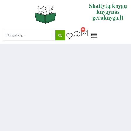
Skaitytų knygų
knygynas
geraknyga.lt
0
KNYGŲ SUPIRKIMAS