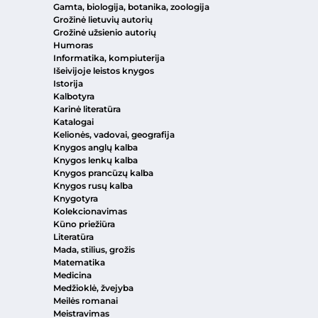
Gamta, biologija, botanika, zoologija
Grožinė lietuvių autorių
Grožinė užsienio autorių
Humoras
Informatika, kompiuterija
Išeivijoje leistos knygos
Istorija
Kalbotyra
Karinė literatūra
Katalogai
Kelionės, vadovai, geografija
Knygos anglų kalba
Knygos lenkų kalba
Knygos prancūzų kalba
Knygos rusų kalba
Knygotyra
Kolekcionavimas
Kūno priežiūra
Literatūra
Mada, stilius, grožis
Matematika
Medicina
Medžioklė, žvejyba
Meilės romanai
Meistravimas