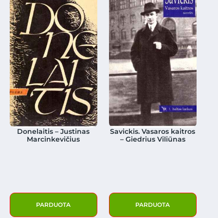
Donelaitis – Justinas
Savickis. Vasaros kaitros
Marcinkevičius
– Giedrius Viliūnas
PARDUOTA
PARDUOTA