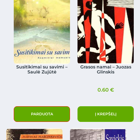
Susitikimai su savimi –
Grasos namai – Juozas
Saulė Zujūtė
Glinskis
0.60
€
PARDUOTA
Į KREPŠELĮ