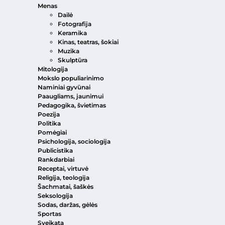
Menas
Dailė
Fotografija
Keramika
Kinas, teatras, šokiai
Muzika
Skulptūra
Mitologija
Mokslo populiarinimo
Naminiai gyvūnai
Paaugliams, jaunimui
Pedagogika, švietimas
Poezija
Politika
Pomėgiai
Psichologija, sociologija
Publicistika
Rankdarbiai
Receptai, virtuvė
Religija, teologija
Šachmatai, šaškės
Seksologija
Sodas, daržas, gėlės
Sportas
Sveikata