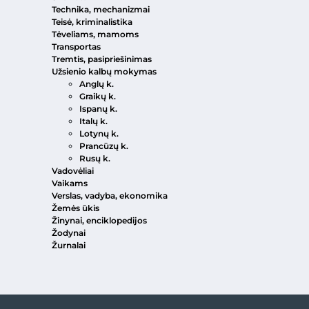
Technika, mechanizmai
Teisė, kriminalistika
Tėveliams, mamoms
Transportas
Tremtis, pasipriešinimas
Užsienio kalbų mokymas
Anglų k.
Graikų k.
Ispanų k.
Italų k.
Lotynų k.
Prancūzų k.
Rusų k.
Vadovėliai
Vaikams
Verslas, vadyba, ekonomika
Žemės ūkis
Žinynai, enciklopedijos
Žodynai
Žurnalai