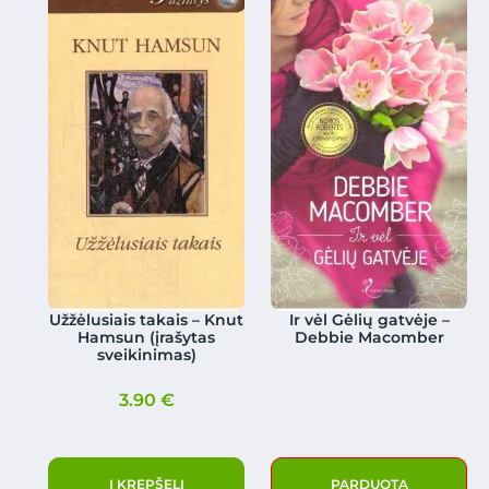
Užžėlusiais takais – Knut
Ir vėl Gėlių gatvėje –
Hamsun (įrašytas
Debbie Macomber
sveikinimas)
3.90
€
Į KREPŠELĮ
PARDUOTA