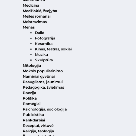
Medicina
Medžioklė, žvejyba
Meilės romanai
Meistravimas
Menas
Dailė
Fotografija
Keramika
Kinas, teatras, šokiai
Muzika
Skulptūra
Mitologija
Mokslo populiarinimo
Naminiai gyvūnai
Paaugliams, jaunimui
Pedagogika, švietimas
Poezija
Politika
Pomėgiai
Psichologija, sociologija
Publicistika
Rankdarbiai
Receptai, virtuvė
Religija, teologija