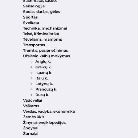
Šachmatai, šaškės
Seksologija
Sodas, daržas, gėlės
Sportas
Sveikata
Technika, mechanizmai
Teisė, kriminalistika
Tėveliams, mamoms
Transportas
Tremtis, pasipriešinimas
Užsienio kalbų mokymas
Anglų k.
Graikų k.
Ispanų k.
Italų k.
Lotynų k.
Prancūzų k.
Rusų k.
Vadovėliai
Vaikams
Verslas, vadyba, ekonomika
Žemės ūkis
Žinynai, enciklopedijos
Žodynai
Žurnalai