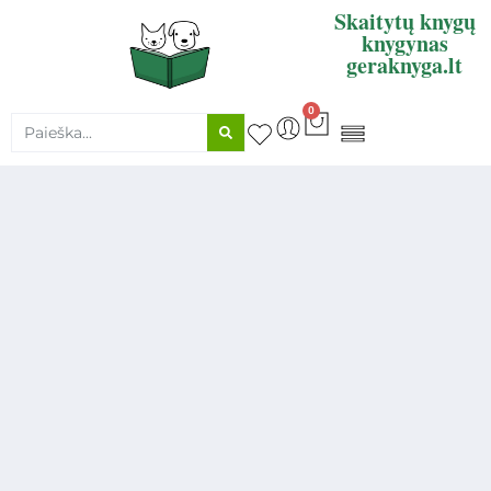
Skaitytų knygų
knygynas
geraknyga.lt
0
KNYGŲ SUPIRKIMAS