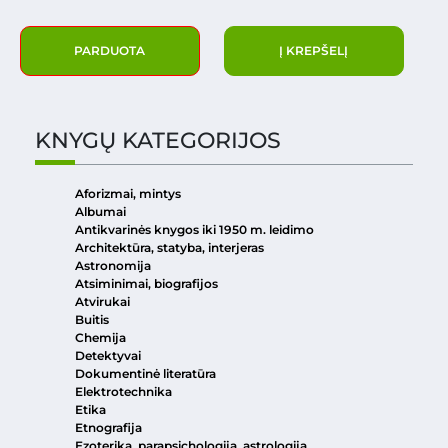
PARDUOTA
Į KREPŠELĮ
KNYGŲ KATEGORIJOS
Aforizmai, mintys
Albumai
Antikvarinės knygos iki 1950 m. leidimo
Architektūra, statyba, interjeras
Astronomija
Atsiminimai, biografijos
Atvirukai
Buitis
Chemija
Detektyvai
Dokumentinė literatūra
Elektrotechnika
Etika
Etnografija
Ezoterika, parapsichologija, astrologija