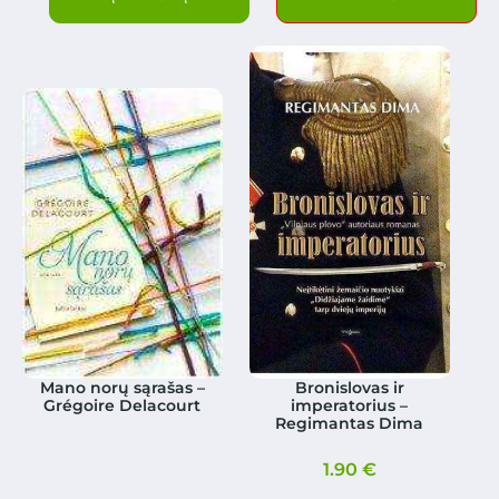
Mano norų sąrašas –
Bronislovas ir
Grégoire Delacourt
imperatorius –
Regimantas Dima
1.90
€