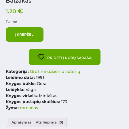
Balzakas
€
1.20
Turime
Į KREPŠELĮ
PRIDĖTI Į NORŲ SĄRAŠĄ
Kategorija:
Grožinė užsienio autorių
Leidimo data:
1991
Knygos būklė:
Gera
Leidykla:
Vaga
Knygos viršelis:
Minkštas
Knygos puslapių skaičius:
173
Žyma:
romanas
Aprašymas
Atsiliepimai (0)