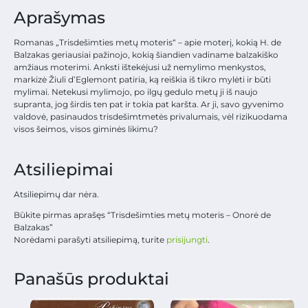
Aprašymas
Romanas „Trisdešimties metų moteris“ – apie moterį, kokią H. de
Balzakas geriausiai pažinojo, kokią šiandien vadiname balzakiško
amžiaus moterimi. Anksti ištekėjusi už nemylimo menkystos,
markizė Žiuli d’Eglemont patiria, ką reiškia iš tikro mylėti ir būti
mylimai. Netekusi mylimojo, po ilgų gedulo metų ji iš naujo
supranta, jog širdis ten pat ir tokia pat karšta. Ar ji, savo gyvenimo
valdovė, pasinaudos trisdešimtmetės privalumais, vėl rizikuodama
visos šeimos, visos giminės likimu?
Atsiliepimai
Atsiliepimų dar nėra.
Būkite pirmas aprašęs “Trisdešimties metų moteris – Onorė de
Balzakas”
Norėdami parašyti atsiliepimą, turite
prisijungti
.
Panašūs produktai