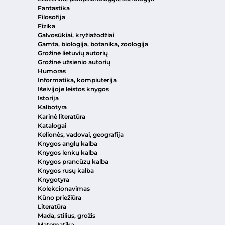
Fantastika
Filosofija
Fizika
Galvosūkiai, kryžiažodžiai
Gamta, biologija, botanika, zoologija
Grožinė lietuvių autorių
Grožinė užsienio autorių
Humoras
Informatika, kompiuterija
Išeivijoje leistos knygos
Istorija
Kalbotyra
Karinė literatūra
Katalogai
Kelionės, vadovai, geografija
Knygos anglų kalba
Knygos lenkų kalba
Knygos prancūzų kalba
Knygos rusų kalba
Knygotyra
Kolekcionavimas
Kūno priežiūra
Literatūra
Mada, stilius, grožis
Matematika