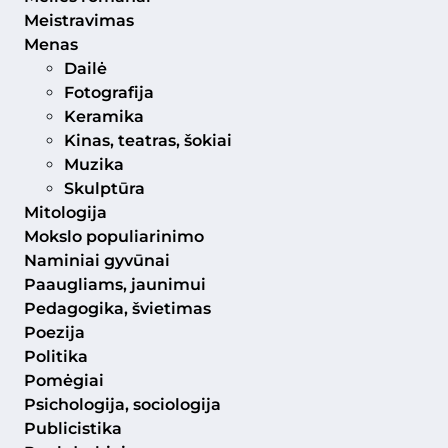
Meistravimas
Menas
Dailė
Fotografija
Keramika
Kinas, teatras, šokiai
Muzika
Skulptūra
Mitologija
Mokslo populiarinimo
Naminiai gyvūnai
Paaugliams, jaunimui
Pedagogika, švietimas
Poezija
Politika
Pomėgiai
Psichologija, sociologija
Publicistika