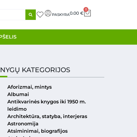
0
0.00
€
PASKYRA
PŠELIS
NYGŲ KATEGORIJOS
Aforizmai, mintys
Albumai
Antikvarinės knygos iki 1950 m.
leidimo
Architektūra, statyba, interjeras
Astronomija
Atsiminimai, biografijos