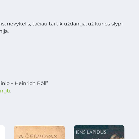
s, nevykėlis, tačiau tai tik uždanga, už kurios slypi
nija.
nio – Heinrich Böll”
ungti
.