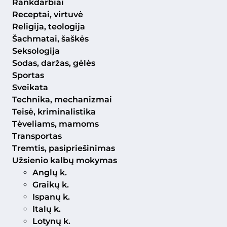
Rankdarbiai
Receptai, virtuvė
Religija, teologija
Šachmatai, šaškės
Seksologija
Sodas, daržas, gėlės
Sportas
Sveikata
Technika, mechanizmai
Teisė, kriminalistika
Tėveliams, mamoms
Transportas
Tremtis, pasipriešinimas
Užsienio kalbų mokymas
Anglų k.
Graikų k.
Ispanų k.
Italų k.
Lotynų k.