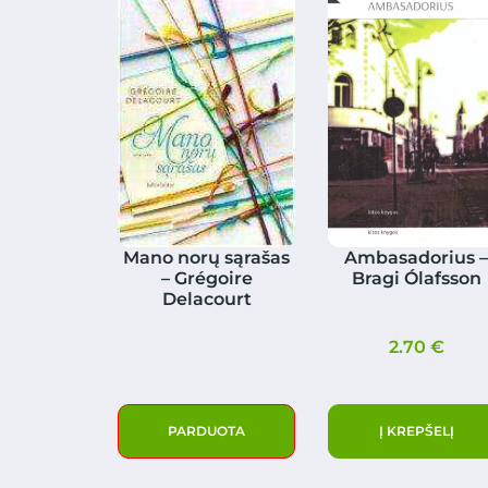
Mano norų sąrašas
Ambasadorius 
– Grégoire
Bragi Ólafsson
Delacourt
2.70
€
PARDUOTA
Į KREPŠELĮ