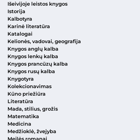
Išeivijoje leistos knygos
Istorija
Kalbotyra
Karinė literatūra
Katalogai
Kelionės, vadovai, geografija
Knygos anglų kalba
Knygos lenkų kalba
Knygos prancūzų kalba
Knygos rusų kalba
Knygotyra
Kolekcionavimas
Kūno priežiūra
Literatūra
Mada, stilius, grožis
Matematika
Medicina
Medžioklė, žvejyba
Meilės romanai