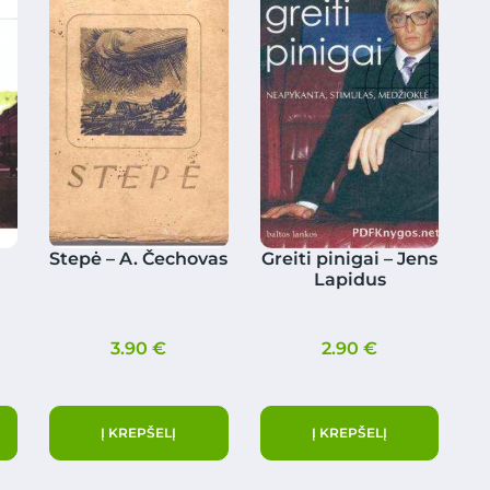
–
Stepė – A. Čechovas
Greiti pinigai – Jens
Lapidus
3.90
€
2.90
€
Į KREPŠELĮ
Į KREPŠELĮ