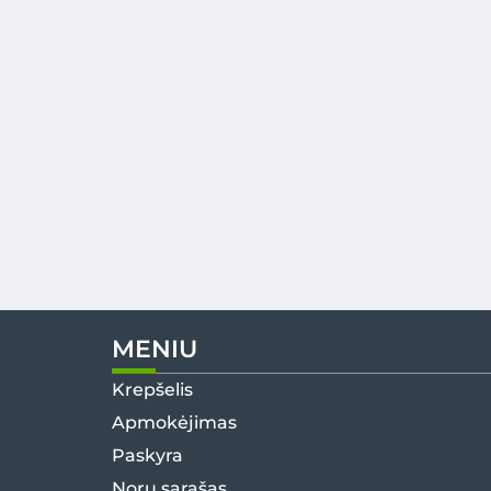
MENIU
Krepšelis
Apmokėjimas
Paskyra
Norų sąrašas