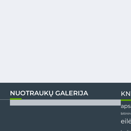
NUOTRAUKŲ GALERIJA
KN
aps
bitini
eil