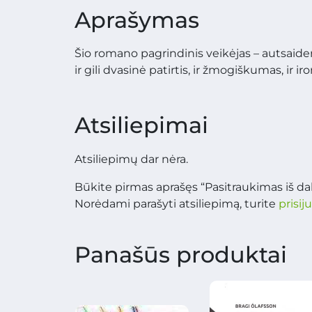
Aprašymas
Šio romano pagrindinis veikėjas – autsaideri
ir gili dvasinė patirtis, ir žmogiškumas, ir iro
Atsiliepimai
Atsiliepimų dar nėra.
Būkite pirmas aprašęs “Pasitraukimas iš dali
Norėdami parašyti atsiliepimą, turite
prisij
Panašūs produktai