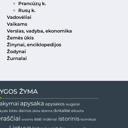
Prancūzų k.
Rusų k.
Vadovėliai
Vaikams
Verslas, vadyba, ekonomika
Žemės ūkis
Žinynai, enciklopedijos
Žodynai
Žurnalai
YGOS ŽYMA
apysaka
akymai
apysakos
augalai
dainos
dvikalbė
drama
nkystė
bitės
dieta
eiliuota
ėraščiai
istorinis
esė
indėnai
komiksai
erotinis
Lietuva