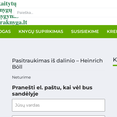
aitytų
nygų
nygynas
raknyga.lt
OGAS
KNYGŲ SUPIRKIMAS
SUSISIEKIME
KRE
K
Pasitraukimas iš dalinio – Heinrich
Böll
Neturime
Pranešti el. paštu, kai vėl bus
sandėlyje