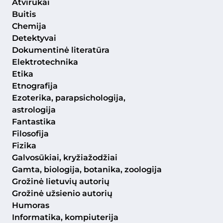
Atvirukai
Buitis
Chemija
Detektyvai
Dokumentinė literatūra
Elektrotechnika
Etika
Etnografija
Ezoterika, parapsichologija,
astrologija
Fantastika
Filosofija
Fizika
Galvosūkiai, kryžiažodžiai
Gamta, biologija, botanika, zoologija
Grožinė lietuvių autorių
Grožinė užsienio autorių
Humoras
Informatika, kompiuterija