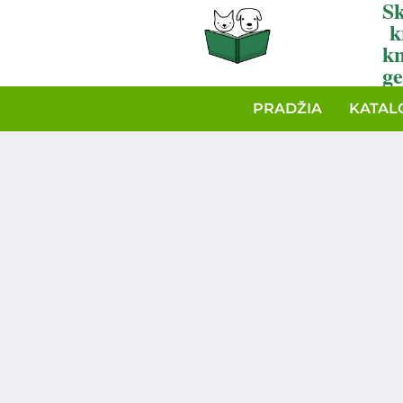
Sk
k
k
ge
PRADŽIA
KATAL