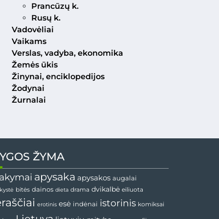
Prancūzų k.
Rusų k.
Vadovėliai
Vaikams
Verslas, vadyba, ekonomika
Žemės ūkis
Žinynai, enciklopedijos
Žodynai
Žurnalai
YGOS ŽYMA
apysaka
akymai
apysakos
augalai
dainos
dvikalbė
drama
nkystė
bitės
dieta
eiliuota
ėraščiai
istorinis
esė
indėnai
komiksai
erotinis
Lietuva