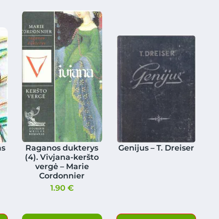
as
Raganos dukterys
Genijus – T. Dreiser
(4). Vivjana-keršto
vergė – Marie
Cordonnier
1.90
€