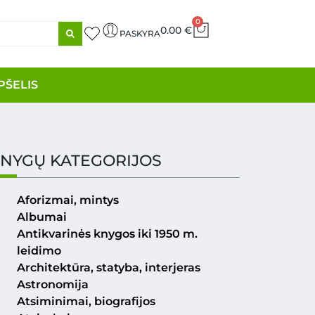
0
0.00
€
PASKYRA
PŠELIS
NYGŲ KATEGORIJOS
Aforizmai, mintys
Albumai
Antikvarinės knygos iki 1950 m.
leidimo
Architektūra, statyba, interjeras
Astronomija
Atsiminimai, biografijos