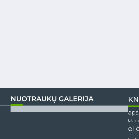
NUOTRAUKŲ GALERIJA
KN
aps
bitini
eil