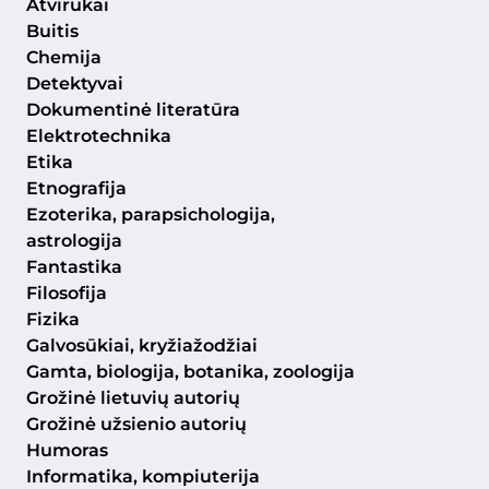
Atvirukai
Buitis
Chemija
Detektyvai
Dokumentinė literatūra
Elektrotechnika
Etika
Etnografija
Ezoterika, parapsichologija,
astrologija
Fantastika
Filosofija
Fizika
Galvosūkiai, kryžiažodžiai
Gamta, biologija, botanika, zoologija
Grožinė lietuvių autorių
Grožinė užsienio autorių
Humoras
Informatika, kompiuterija