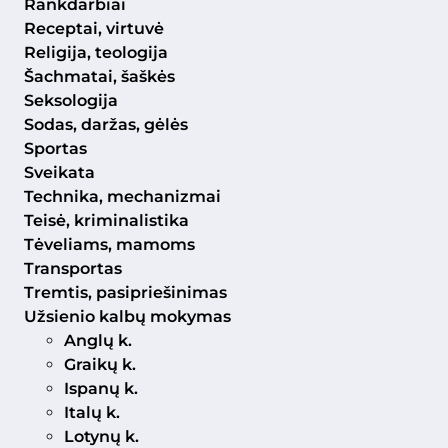
Rankdarbiai
Receptai, virtuvė
Religija, teologija
Šachmatai, šaškės
Seksologija
Sodas, daržas, gėlės
Sportas
Sveikata
Technika, mechanizmai
Teisė, kriminalistika
Tėveliams, mamoms
Transportas
Tremtis, pasipriešinimas
Užsienio kalbų mokymas
Anglų k.
Graikų k.
Ispanų k.
Italų k.
Lotynų k.