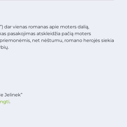
tė”) dar vienas romanas apie moters dalią,
kas pasakojimas atskleidžia pačią moters
riemonėmis, net nėštumu, romano herojės siekia
bių.
e Jelinek”
ungti
.