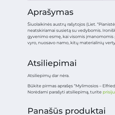
Aprašymas
Šiuolaikinės austrų rašytojos (Liet. “Pianis
neatskiriamai susietą su vedybomis. Ironiš
gyvenimo esmę, kai visomis įmanomomis p
vyro, nuosavo namo, kitų materialinių verty
Atsiliepimai
Atsiliepimų dar nėra.
Būkite pirmas aprašęs “Mylimosios – Elfried
Norėdami parašyti atsiliepimą, turite
prisij
Panašūs produktai