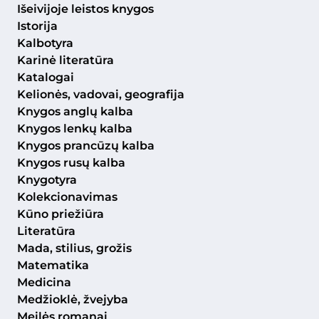
Išeivijoje leistos knygos
Istorija
Kalbotyra
Karinė literatūra
Katalogai
Kelionės, vadovai, geografija
Knygos anglų kalba
Knygos lenkų kalba
Knygos prancūzų kalba
Knygos rusų kalba
Knygotyra
Kolekcionavimas
Kūno priežiūra
Literatūra
Mada, stilius, grožis
Matematika
Medicina
Medžioklė, žvejyba
Meilės romanai