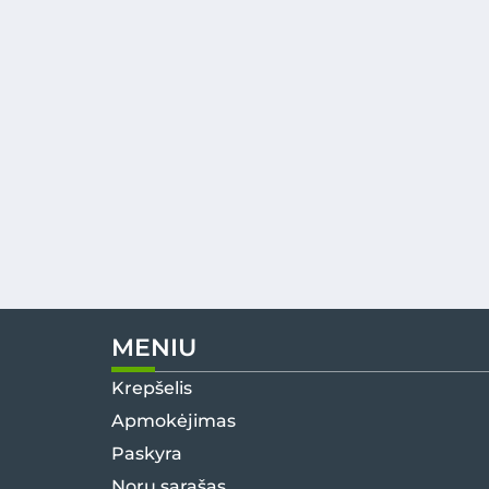
MENIU
Krepšelis
Apmokėjimas
Paskyra
Norų sąrašas