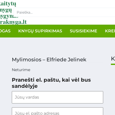
aitytų
nygų
nygynas
raknyga.lt
OGAS
KNYGŲ SUPIRKIMAS
SUSISIEKIME
KRE
K
Mylimosios – Elfriede Jelinek
Neturime
Pranešti el. paštu, kai vėl bus
sandėlyje