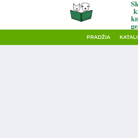
Sk
k
k
ge
PRADŽIA
KATAL