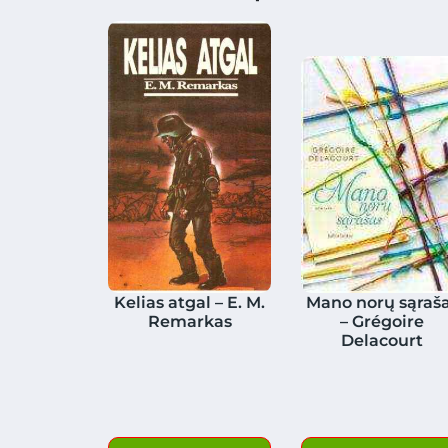
Kelias atgal – E. M.
Mano norų sąraš
Remarkas
– Grégoire
Delacourt