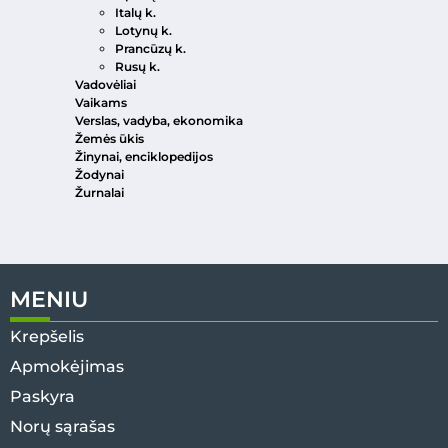
Italų k.
Lotynų k.
Prancūzų k.
Rusų k.
Vadovėliai
Vaikams
Verslas, vadyba, ekonomika
Žemės ūkis
Žinynai, enciklopedijos
Žodynai
Žurnalai
MENIU
Krepšelis
Apmokėjimas
Paskyra
Norų sąrašas