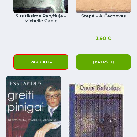
Susitiksime Paryžiuje –
Stepė – A. Čechovas
Michelle Gable
3.90
€
PARDUOTA
Į KREPŠELĮ