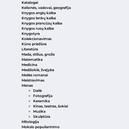
Katalogai
Kelionės, vadovai, geografija
Knygos anglų kalba
Knygos lenkų kalba
Knygos prancūzų kalba
Knygos rusų kalba
Knygotyra
Kolekcionavimas
Kūno priežiūra
Literatūra
Mada, stilius, grožis
Matematika
Medicina
Medžioklė, žvejyba
Meilės romanai
Meistravimas
Menas
Dailė
Fotografija
Keramika
Kinas, teatras, šokiai
Muzika
Skulptūra
Mitologija
Mokslo populiarinimo