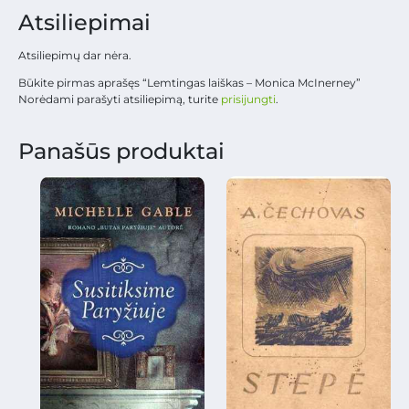
Atsiliepimai
Atsiliepimų dar nėra.
Būkite pirmas aprašęs “Lemtingas laiškas – Monica McInerney”
Norėdami parašyti atsiliepimą, turite
prisijungti
.
Panašūs produktai