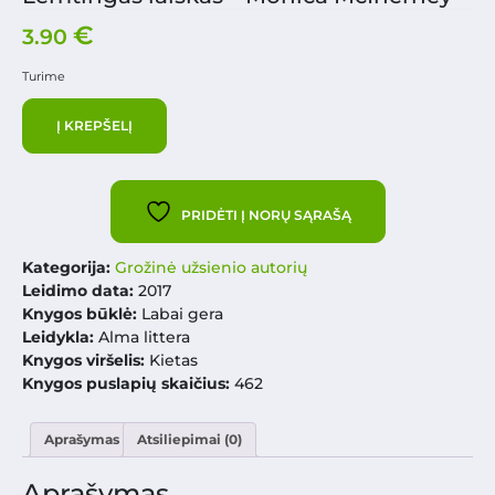
€
3.90
Turime
Į KREPŠELĮ
PRIDĖTI Į NORŲ SĄRAŠĄ
Kategorija:
Grožinė užsienio autorių
Leidimo data:
2017
Knygos būklė:
Labai gera
Leidykla:
Alma littera
Knygos viršelis:
Kietas
Knygos puslapių skaičius:
462
Aprašymas
Atsiliepimai (0)
Aprašymas