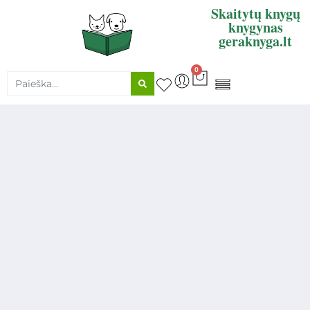
Skaitytų knygų
knygynas
geraknyga.lt
0
KNYGŲ SUPIRKIMAS