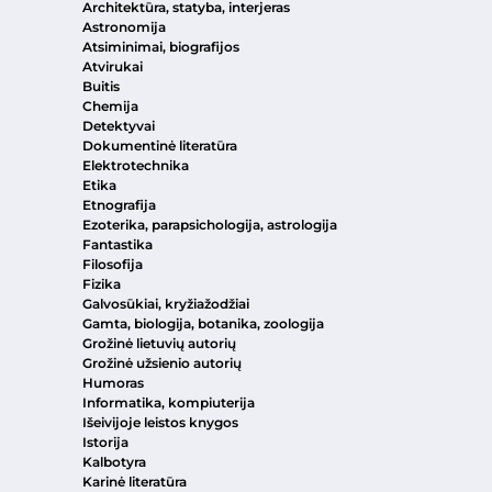
Architektūra, statyba, interjeras
Astronomija
Atsiminimai, biografijos
Atvirukai
Buitis
Chemija
Detektyvai
Dokumentinė literatūra
Elektrotechnika
Etika
Etnografija
Ezoterika, parapsichologija, astrologija
Fantastika
Filosofija
Fizika
Galvosūkiai, kryžiažodžiai
Gamta, biologija, botanika, zoologija
Grožinė lietuvių autorių
Grožinė užsienio autorių
Humoras
Informatika, kompiuterija
Išeivijoje leistos knygos
Istorija
Kalbotyra
Karinė literatūra