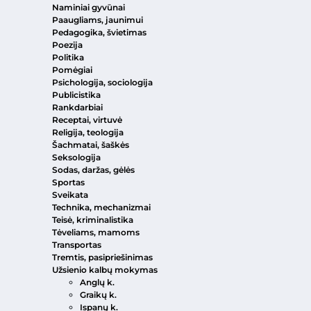
Naminiai gyvūnai
Paaugliams, jaunimui
Pedagogika, švietimas
Poezija
Politika
Pomėgiai
Psichologija, sociologija
Publicistika
Rankdarbiai
Receptai, virtuvė
Religija, teologija
Šachmatai, šaškės
Seksologija
Sodas, daržas, gėlės
Sportas
Sveikata
Technika, mechanizmai
Teisė, kriminalistika
Tėveliams, mamoms
Transportas
Tremtis, pasipriešinimas
Užsienio kalbų mokymas
Anglų k.
Graikų k.
Ispanų k.