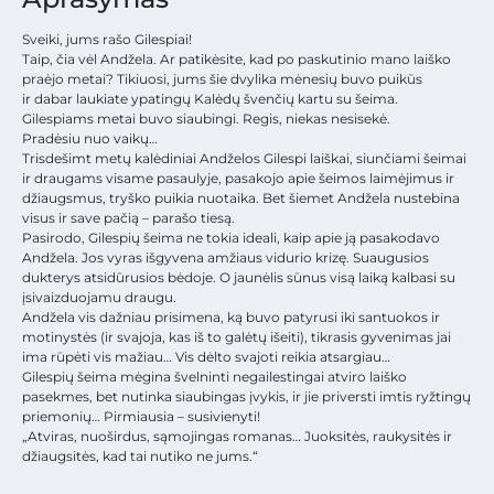
Sveiki, jums rašo Gilespiai!
Taip, čia vėl Andžela. Ar patikėsite, kad po paskutinio mano laiško
praėjo metai? Tikiuosi, jums šie dvylika mėnesių buvo puikūs
ir dabar laukiate ypatingų Kalėdų švenčių kartu su šeima.
Gilespiams metai buvo siaubingi. Regis, niekas nesisekė.
Pradėsiu nuo vaikų…
Trisdešimt metų kalėdiniai Andželos Gilespi laiškai, siunčiami šeimai
ir draugams visame pasaulyje, pasakojo apie šeimos laimėjimus ir
džiaugsmus, tryško puikia nuotaika. Bet šiemet Andžela nustebina
visus ir save pačią – parašo tiesą.
Pasirodo, Gilespių šeima ne tokia ideali, kaip apie ją pasakodavo
Andžela. Jos vyras išgyvena amžiaus vidurio krizę. Suaugusios
dukterys atsidūrusios bėdoje. O jaunėlis sūnus visą laiką kalbasi su
įsivaizduojamu draugu.
Andžela vis dažniau prisimena, ką buvo patyrusi iki santuokos ir
motinystės (ir svajoja, kas iš to galėtų išeiti), tikrasis gyvenimas jai
ima rūpėti vis mažiau… Vis dėlto svajoti reikia atsargiau…
Gilespių šeima mėgina švelninti negailestingai atviro laiško
pasekmes, bet nutinka siaubingas įvykis, ir jie priversti imtis ryžtingų
priemonių… Pirmiausia – susivienyti!
„Atviras, nuoširdus, sąmojingas romanas… Juoksitės, raukysitės ir
džiaugsitės, kad tai nutiko ne jums.“