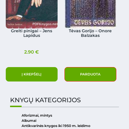
Greiti pinigai – Jens
Tėvas Gorijo – Onore
Lapidus
Balzakas
2.90
€
Į KREPŠELĮ
PARDUOTA
KNYGŲ KATEGORIJOS
Aforizmai, mintys
Albumai
Antikvarinės knygos iki 1950 m. leidimo