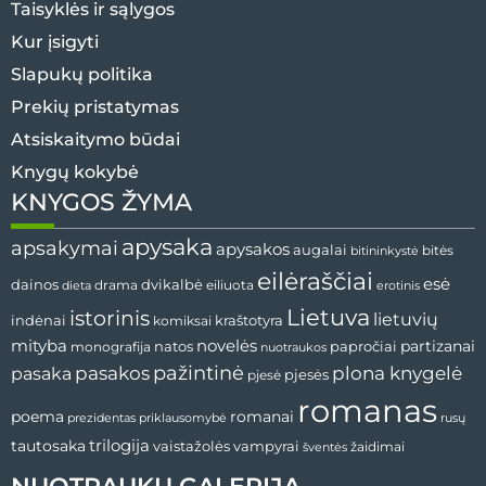
Taisyklės ir sąlygos
Kur įsigyti
Slapukų politika
Prekių pristatymas
Atsiskaitymo būdai
Knygų kokybė
KNYGOS ŽYMA
apysaka
apsakymai
apysakos
augalai
bitės
bitininkystė
eilėraščiai
esė
dvikalbė
dainos
drama
dieta
eiliuota
erotinis
Lietuva
istorinis
lietuvių
indėnai
komiksai
kraštotyra
mityba
novelės
partizanai
natos
papročiai
monografija
nuotraukos
pažintinė
pasaka
pasakos
plona knygelė
pjesės
pjesė
romanas
romanai
poema
prezidentas
priklausomybė
rusų
tautosaka
trilogija
vaistažolės
vampyrai
žaidimai
šventės