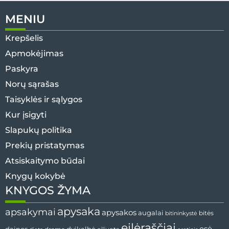
MENIU
Krepšelis
Apmokėjimas
Paskyra
Norų sąrašas
Taisyklės ir sąlygos
Kur įsigyti
Slapukų politika
Prekių pristatymas
Atsiskaitymo būdai
Knygų kokybė
KNYGOS ŽYMA
apysaka
apsakymai
apysakos
augalai
bitės
bitininkystė
eilėraščiai
esė