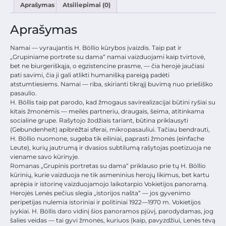
Aprašymas
Atsiliepimai (0)
Aprašymas
Namai — vyraujantis H. Böllio kūrybos įvaizdis. Taip pat ir
„Grupiniame portrete su dama“ namai vaizduojami kaip tvirtovė,
bet ne biurgeriškąja, o egzistencine prasme, — čia herojė jaučiasi
pati savimi, čia ji gali atlikti humanišką pareigą padėti
atstumtiesiems. Namai — riba, skirianti tikrąjį buvimą nuo priešiško
pasaulio.
H. Böllis taip pat parodo, kad žmogaus savirealizacijai būtini ryšiai su
kitais žmonėmis — meilės partneriu, draugais, šeima, atitinkama
socialine grupe. Rašytojo žodžiais tariant, būtina priklausyti
(Gebundenheit) apibrėžtai sferai, mikropasauliui. Tačiau bendrauti,
H. Böllio nuomone, sugeba tik eiliniai, paprasti žmonės (einfache
Leute), kurių jautrumą ir dvasios subtilumą rašytojas poetizuoja ne
viename savo kūrinyje.
Romanas „Grupinis portretas su dama“ priklauso prie tų H. Böllio
kūrinių, kurie vaizduoja ne tik asmeninius herojų likimus, bet kartu
aprėpia ir istorinę vaizduojamojo laikotarpio Vokietijos panoramą.
Herojės Lenės pečius slegia „istorijos našta“ — jos gyvenimo
peripetijas nulemia istoriniai ir politiniai 1922—1970 m. Vokietijos
įvykiai. H. Böllis daro vidinį šios panoramos pjūvį, parodydamas, jog
šalies veidas — tai gyvi žmonės, kuriuos (kaip, pavyzdžiui, Lenės tėvą