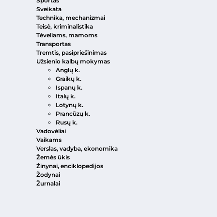
Sportas
Sveikata
Technika, mechanizmai
Teisė, kriminalistika
Tėveliams, mamoms
Transportas
Tremtis, pasipriešinimas
Užsienio kalbų mokymas
Anglų k.
Graikų k.
Ispanų k.
Italų k.
Lotynų k.
Prancūzų k.
Rusų k.
Vadovėliai
Vaikams
Verslas, vadyba, ekonomika
Žemės ūkis
Žinynai, enciklopedijos
Žodynai
Žurnalai