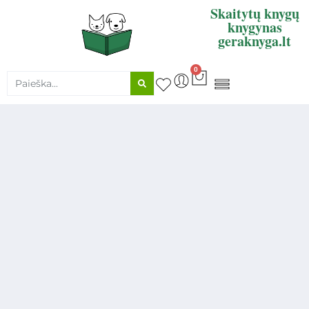
Skaitytų knygų
knygynas
geraknyga.lt
0
KNYGŲ SUPIRKIMAS