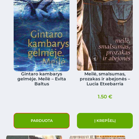
Gintaro kambarys
Meilė, smalsumas,
gelmėje. Meilė – Evita
prozakas ir abejonės –
Baltus
Lucia Etxebarria
1.50
€
PARDUOTA
Į KREPŠELĮ