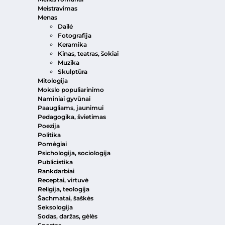
Meistravimas
Menas
Dailė
Fotografija
Keramika
Kinas, teatras, šokiai
Muzika
Skulptūra
Mitologija
Mokslo populiarinimo
Naminiai gyvūnai
Paaugliams, jaunimui
Pedagogika, švietimas
Poezija
Politika
Pomėgiai
Psichologija, sociologija
Publicistika
Rankdarbiai
Receptai, virtuvė
Religija, teologija
Šachmatai, šaškės
Seksologija
Sodas, daržas, gėlės