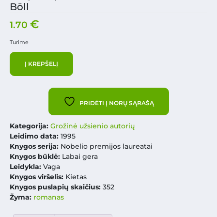
Böll
€
1.70
Turime
Į KREPŠELĮ
PRIDĖTI Į NORŲ SĄRAŠĄ
Kategorija:
Grožinė užsienio autorių
Leidimo data:
1995
Knygos serija:
Nobelio premijos laureatai
Knygos būklė:
Labai gera
Leidykla:
Vaga
Knygos viršelis:
Kietas
Knygos puslapių skaičius:
352
Žyma:
romanas