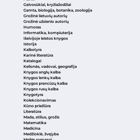
Galvosūkiai, kryžiažodžiai
Gamta, biologija, botanika, zoologija
Grožinė lietuvių autorių
Grožinė užsienio autorių
Humoras
Informatika, kompiuterija
Išeivijoje leistos knygos
Istorija
Kalbotyra
Karinė literatūra
Katalogai
Kelionės, vadovai, geografija
Knygos anglų kalba
Knygos lenkų kalba
Knygos prancūzų kalba
Knygos rusų kalba
Knygotyra
Kolekcionavimas
Kūno priežiūra
Literatūra
Mada, stilius, grožis
Matematika
Medicina
Medžioklė, žvejyba
Meilės romanai