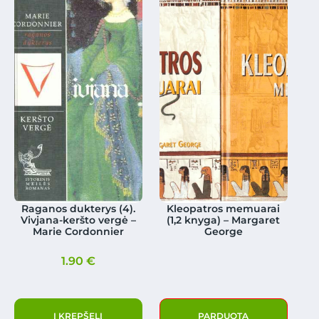
Raganos dukterys (4).
Kleopatros memuarai
Vivjana-keršto vergė –
(1,2 knyga) – Margaret
Marie Cordonnier
George
1.90
€
Į KREPŠELĮ
PARDUOTA