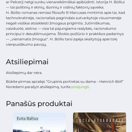
ar Pelcerį) netgi sunku vienareikšmiškai apibūdinti. Istorija H. Bölliui
— tai politinių ir etinių, išorinių ir vidinių faktorių sąveika.
H. Böllio romanas remiasi filosofo R Marcuses mintimis apie tai, kad
technokratinėje, racionaliais pagrindais sutvarkytoje visuomenėje
negali visiškai atsiskleisti žmogaus prigimtis. Jutimiškumas,
vaizduotė, aistros — visa tai pajungiama realybės, racionalumo
principui ir desublimuojama. Šitokio požiūrio ir praktikos padarinys
— „vienamatis žmogus“. H. Böllis tarsi įspėja skaitytoją apie tokį
vienpusiškumo pavojų.
Atsiliepimai
Atsiliepimų dar nėra.
Būkite pirmas aprašęs “Grupinis portretas su dama – Heinrich Böll”
Norėdami parašyti atsiliepimą, turite
prisijungti
.
Panašūs produktai