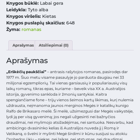
Knygos būklė:
Labai gera
Leidykla:
Tyto alba
Knygos viršelis:
Kietas
Knygos puslapių skaičius:
648
Žyma:
romanas
Aprašymas
Atsiliepimai (0)
Aprašymas
„Erškėčių paukščiai”
– antrasis rašytojos romanas, pasirodęs dar
1977 m. Šiuo metu visame pasaulyje jo parduota daugiau nei 33
milijonai egzempliorių. Tai vienas garsiausių ir populiariausių visų
laikų romanų, tikras epas, kuriame – beveik visa XX a. Australijos
istorija, gyvenimo sankloda ir žmonių santykiai. Kaitra
spengiančiame fone – trijų vienos šeimos kartų likimas, kurį nulemia
uždrausta, neįmanoma jaunos merginos Megės ir katalikų kunigo
Ralfo de Brikasaro meilė. Ši meilė, užsimezgusi dar Megės vaikystėje,
lydi ją per visą gyvenimą; jos negali užgesinti nei bažnyčios
draudimai, nei mylimojo atsižadėjimas, nei santuoka. Nesvarbu, kad
ambicingo dvasininko kelias iš Australijos nuveda jį į Romą ir
Vatikaną, o švelni ir mylinti Megė širdimi ir kūnu susijusi su atokiu
Drohedos ūkiu – niekas, nei laikas, nei atstumas, nei draudimai