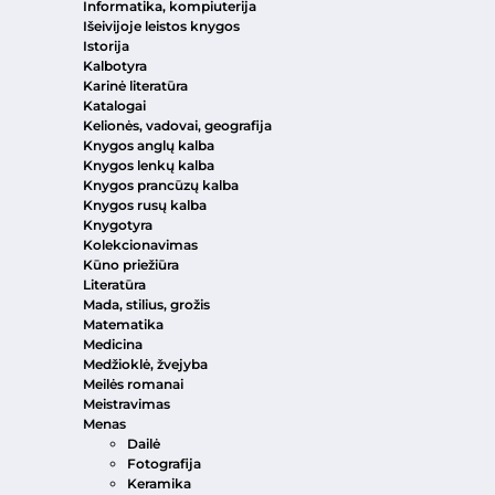
Informatika, kompiuterija
Išeivijoje leistos knygos
Istorija
Kalbotyra
Karinė literatūra
Katalogai
Kelionės, vadovai, geografija
Knygos anglų kalba
Knygos lenkų kalba
Knygos prancūzų kalba
Knygos rusų kalba
Knygotyra
Kolekcionavimas
Kūno priežiūra
Literatūra
Mada, stilius, grožis
Matematika
Medicina
Medžioklė, žvejyba
Meilės romanai
Meistravimas
Menas
Dailė
Fotografija
Keramika