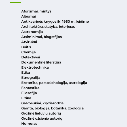
Aforizmai, mintys
Albumai
Antikvarinės knygos iki 1950 m. leidimo
Architektūra, statyba, interjeras
Astronomija
Atsiminimai, biografijos
Atvirukai
Buitis
Chemija
Detektyvai
Dokumentinė literatūra
Elektrotechnika
Etika
Etnografija
Ezoterika, parapsichologija, astrologija
Fantastika
Filosofija
Fizika
Galvosūkiai, kryžiažodžiai
Gamta, biologija, botanika, zoologija
Grožinė lietuvių autorių
Grožinė užsienio autorių
Humoras