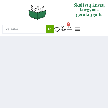
Skaitytų knygų
knygynas
geraknyga.lt
0
KNYGŲ SUPIRKIMAS