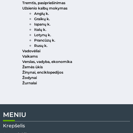
Tremtis, pasipriešinimas
Užsienio kalbų mokymas
Anglų k.
Graikų k.
Ispanų k.
Italų k.
Lotynų k.
Prancūzų k.
Rusų k.
Vadovėliai
Vaikams
Verslas, vadyba, ekonomika
Žemės ūkis
Žinynai, enciklopedijos
Žodynai
Žurnalai
MENIU
Krepšelis