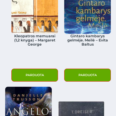
Kleopatros memuarai
Gintaro kambarys
(1,2 knyga) – Margaret
gelmėje. Meilė – Evita
George
Baltus
PARDUOTA
PARDUOTA