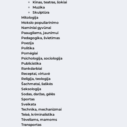
Kinas, teatras, šokiai
Muzika
Skulptūra
Mitologija
Mokslo populiarinimo
Naminiai gyvūnai
Paaugliams, jaunimui
Pedagogika, švietimas
Poezija
Politika
Pomėgiai
Psichologija, sociologija
Publicistika
Rankdarbiai
Receptai, virtuvė
Religija, teologija
Šachmatai, šaškės
Seksologija
Sodas, daržas, gėlės
Sportas
Sveikata
Technika, mechanizmai
Teisė, kriminalistika
Tėveliams, mamoms
Transportas