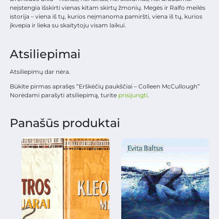
neįstengia išskirti vienas kitam skirtų žmonių. Megės ir Ralfo meilės
istorija – viena iš tų, kurios neįmanoma pamiršti, viena iš tų, kurios
įkvepia ir lieka su skaitytoju visam laikui.
Atsiliepimai
Atsiliepimų dar nėra.
Būkite pirmas aprašęs “Erškėčių paukščiai – Colleen McCullough”
Norėdami parašyti atsiliepimą, turite
prisijungti
.
Panašūs produktai