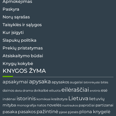
Apmokėjimas
Paskyra
Norų sąrašas
Taisyklės ir sąlygos
Kur įsigyti
Slapukų politika
Prekių pristatymas
Atsiskaitymo būdai
Knygų kokybė
KNYGOS ŽYMA
apysaka
apsakymai
apysakos
augalai
bitės
bitininkystė
eilėraščiai
esė
dvikalbė
dainos
drama
dieta
eiliuota
erotinis
Lietuva
istorinis
lietuvių
indėnai
komiksai
kraštotyra
mityba
novelės
partizanai
natos
papročiai
monografija
nuotraukos
pažintinė
pasaka
pasakos
plona knygelė
pjesės
pjesė