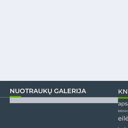
NUOTRAUKŲ GALERIJA
KN
aps
bitini
eil