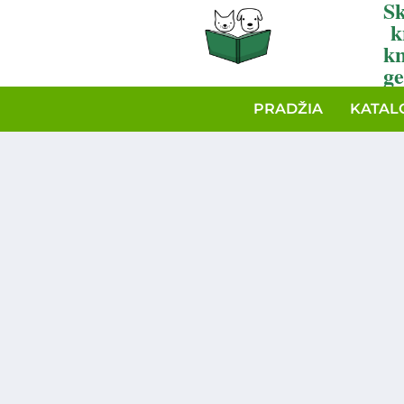
Sk
k
k
ge
PRADŽIA
KATAL