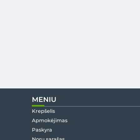
MENIU
Krepšelis
Apmokėjimas
Paskyra
Norų sąrašas