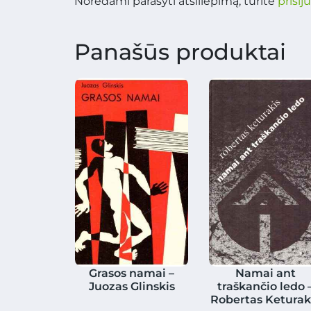
Norėdami parašyti atsiliepimą, turite
prisij
Panašūs produktai
Grasos namai –
Namai ant
Juozas Glinskis
traškančio ledo 
Robertas Keturak