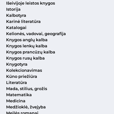
Išeivijoje leistos knygos
Istorija
Kalbotyra
Karinė literatūra
Katalogai
Kelionės, vadovai, geografija
Knygos anglų kalba
Knygos lenkų kalba
Knygos prancūzų kalba
Knygos rusų kalba
Knygotyra
Kolekcionavimas
Kūno priežiūra
Literatūra
Mada, stilius, grožis
Matematika
Medicina
Medžioklė, žvejyba
Meilės romanai