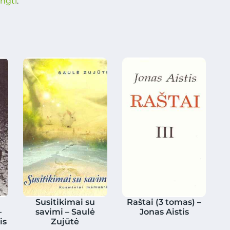
ungti
.
Susitikimai su
Raštai (3 tomas) –
–
savimi – Saulė
Jonas Aistis
is
Zujūtė