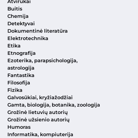
Atvirukai
Buitis
Chemija
Detektyvai
Dokumentinė literatūra
Elektrotechnika
Etika
Etnografija
Ezoterika, parapsichologija,
astrologija
Fantastika
Filosofija
Fizika
Galvosūkiai, kryžiažodžiai
Gamta, biologija, botanika, zoologija
Grožinė lietuvių autorių
Grožinė užsienio autorių
Humoras
Informatika, kompiuterija