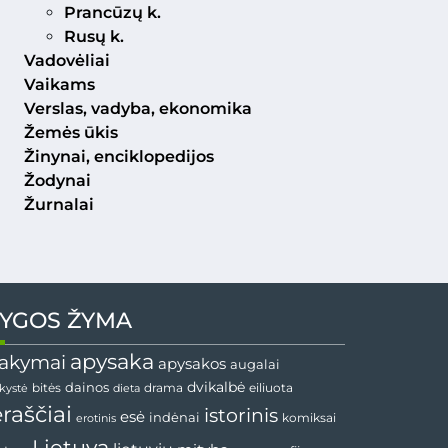
Prancūzų k.
Rusų k.
Vadovėliai
Vaikams
Verslas, vadyba, ekonomika
Žemės ūkis
Žinynai, enciklopedijos
Žodynai
Žurnalai
YGOS ŽYMA
apysaka
akymai
apysakos
augalai
dainos
dvikalbė
drama
nkystė
bitės
dieta
eiliuota
ėraščiai
istorinis
esė
indėnai
komiksai
erotinis
Lietuva