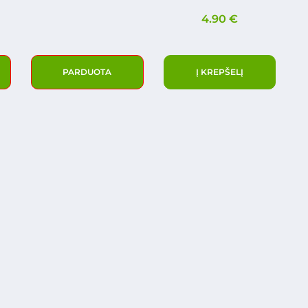
4.90
€
PARDUOTA
Į KREPŠELĮ