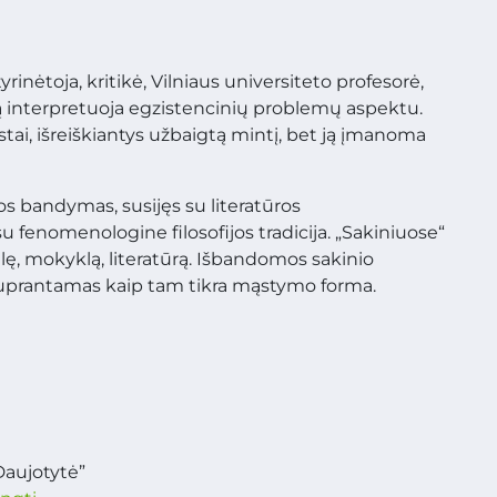
yrinėtoja, kritikė, Vilniaus universiteto profesorė,
ą interpretuoja egzistencinių problemų aspektu.
kstai, išreiškiantys užbaigtą mintį, bet ją įmanoma
os bandymas, susijęs su literatūros
u fenomenologine filosofijos tradicija. „Sakiniuose“
lę, mokyklą, literatūrą. Išbandomos sakinio
suprantamas kaip tam tikra mąstymo forma.
Daujotytė”