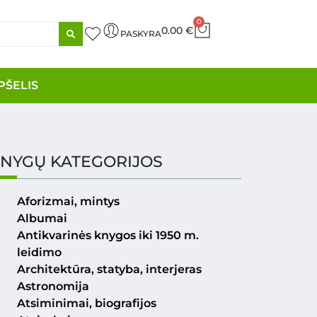
0
0.00
€
PASKYRA
PŠELIS
NYGŲ KATEGORIJOS
Aforizmai, mintys
Albumai
Antikvarinės knygos iki 1950 m.
leidimo
Architektūra, statyba, interjeras
Astronomija
Atsiminimai, biografijos