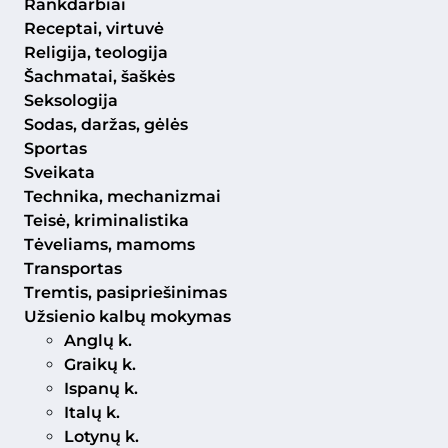
Rankdarbiai
Receptai, virtuvė
Religija, teologija
Šachmatai, šaškės
Seksologija
Sodas, daržas, gėlės
Sportas
Sveikata
Technika, mechanizmai
Teisė, kriminalistika
Tėveliams, mamoms
Transportas
Tremtis, pasipriešinimas
Užsienio kalbų mokymas
Anglų k.
Graikų k.
Ispanų k.
Italų k.
Lotynų k.