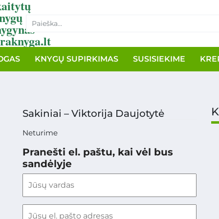
aitytų
nygų
nygynas
raknyga.lt
OGAS
KNYGŲ SUPIRKIMAS
SUSISIEKIME
KRE
K
Sakiniai – Viktorija Daujotytė
Neturime
Pranešti el. paštu, kai vėl bus
sandėlyje