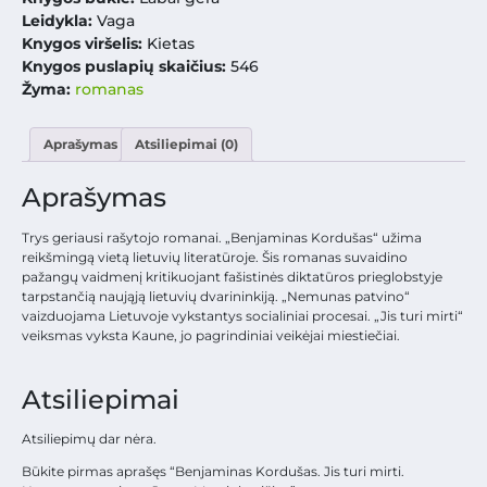
Leidykla:
Vaga
Knygos viršelis:
Kietas
Knygos puslapių skaičius:
546
Žyma:
romanas
Aprašymas
Atsiliepimai (0)
Aprašymas
Trys geriausi rašytojo romanai. „Benjaminas Kordušas“ užima
reikšmingą vietą lietuvių literatūroje. Šis romanas suvaidino
pažangų vaidmenį kritikuojant fašistinės diktatūros prieglobstyje
tarpstančią naująją lietuvių dvarininkiją. „Nemunas patvino“
vaizduojama Lietuvoje vykstantys socialiniai procesai. „Jis turi mirti“
veiksmas vyksta Kaune, jo pagrindiniai veikėjai miestiečiai.
Atsiliepimai
Atsiliepimų dar nėra.
Būkite pirmas aprašęs “Benjaminas Kordušas. Jis turi mirti.