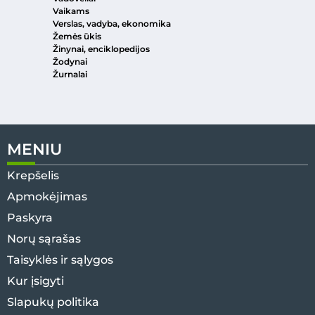
Vaikams
Verslas, vadyba, ekonomika
Žemės ūkis
Žinynai, enciklopedijos
Žodynai
Žurnalai
MENIU
Krepšelis
Apmokėjimas
Paskyra
Norų sąrašas
Taisyklės ir sąlygos
Kur įsigyti
Slapukų politika