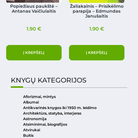
Popiežiaus paukštė –
Žaliakalnis – Prisikėlimo
Antanas Vaičiulaitis
parapija – Edmundas
Janušaitis
1.90
€
1.90
€
Į KREPŠELĮ
Į KREPŠELĮ
KNYGŲ KATEGORIJOS
Aforizmai, mintys
Albumai
Antikvarinės knygos iki 1950 m. leidimo
Architektūra, statyba, interjeras
Astronomija
Atsiminimai, biografijos
Atvirukai
Buitis