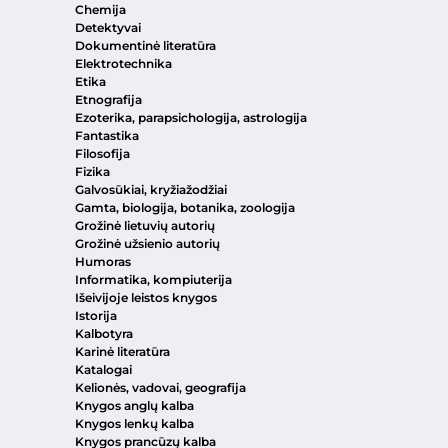
Chemija
Detektyvai
Dokumentinė literatūra
Elektrotechnika
Etika
Etnografija
Ezoterika, parapsichologija, astrologija
Fantastika
Filosofija
Fizika
Galvosūkiai, kryžiažodžiai
Gamta, biologija, botanika, zoologija
Grožinė lietuvių autorių
Grožinė užsienio autorių
Humoras
Informatika, kompiuterija
Išeivijoje leistos knygos
Istorija
Kalbotyra
Karinė literatūra
Katalogai
Kelionės, vadovai, geografija
Knygos anglų kalba
Knygos lenkų kalba
Knygos prancūzų kalba