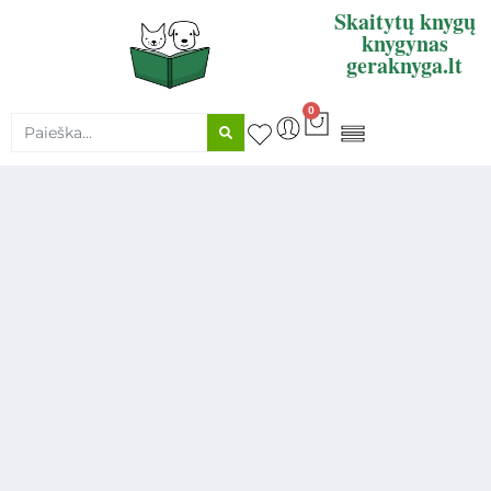
Skaitytų knygų
knygynas
geraknyga.lt
0
KNYGŲ SUPIRKIMAS