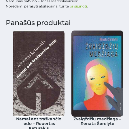
Nemunas patvino – Jonas Marcinkevičius”
Norėdami parašyti atsiliepimą, turite
prisijungti
.
Panašūs produktai
Namai ant traškančio
Žvaigždžių medžiaga –
ledo – Robertas
Renata Šerelytė
Keturakis