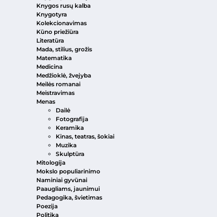
Knygos rusų kalba
Knygotyra
Kolekcionavimas
Kūno priežiūra
Literatūra
Mada, stilius, grožis
Matematika
Medicina
Medžioklė, žvejyba
Meilės romanai
Meistravimas
Menas
Dailė
Fotografija
Keramika
Kinas, teatras, šokiai
Muzika
Skulptūra
Mitologija
Mokslo populiarinimo
Naminiai gyvūnai
Paaugliams, jaunimui
Pedagogika, švietimas
Poezija
Politika