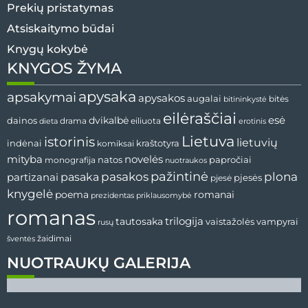
Prekių pristatymas
Atsiskaitymo būdai
Knygų kokybė
KNYGOS ŽYMA
apysaka
apsakymai
apysakos
augalai
bitininkystė
bitės
eilėraščiai
esė
dainos
dvikalbė
drama
dieta
eiliuota
erotinis
Lietuva
istorinis
lietuvių
indėnai
komiksai
kraštotyra
mityba
novelės
natos
papročiai
monografija
nuotraukos
pažintinė
pasaka
pasakos
plona
partizanai
pjesės
pjesė
knygelė
poema
romanai
prezidentas
priklausomybė
romanas
tautosaka
trilogija
vaistažolės
vampyrai
rusų
žaidimai
šventės
NUOTRAUKŲ GALERIJA