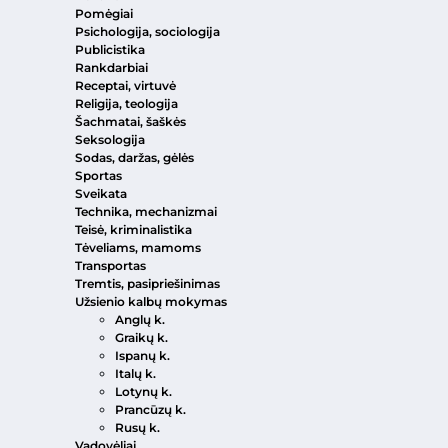
Pomėgiai
Psichologija, sociologija
Publicistika
Rankdarbiai
Receptai, virtuvė
Religija, teologija
Šachmatai, šaškės
Seksologija
Sodas, daržas, gėlės
Sportas
Sveikata
Technika, mechanizmai
Teisė, kriminalistika
Tėveliams, mamoms
Transportas
Tremtis, pasipriešinimas
Užsienio kalbų mokymas
Anglų k.
Graikų k.
Ispanų k.
Italų k.
Lotynų k.
Prancūzų k.
Rusų k.
Vadovėliai