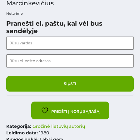
Marcinkevičius
Neturime
Pranešti el. paštu, kai vėl bus
sandėlyje
PRIDĖTI Į NORŲ SĄRAŠĄ
Kategorija:
Grožinė lietuvių autorių
Leidimo data:
1980
Knygos būklė:
Labai gera