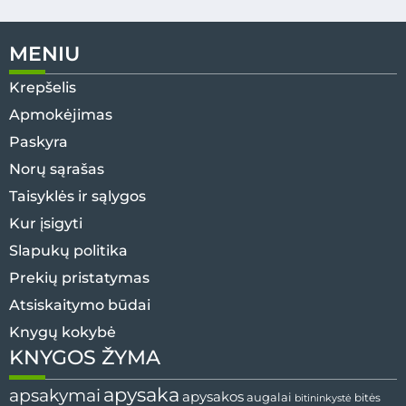
MENIU
Krepšelis
Apmokėjimas
Paskyra
Norų sąrašas
Taisyklės ir sąlygos
Kur įsigyti
Slapukų politika
Prekių pristatymas
Atsiskaitymo būdai
Knygų kokybė
KNYGOS ŽYMA
apysaka
apsakymai
apysakos
augalai
bitininkystė
bitės