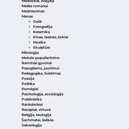
Medžioklė, žvejyba
Meilės romanai
Meistravimas
Menas
Dailė
Fotografija
Keramika
Kinas, teatras, šokiai
Muzika
Skulptūra
Mitologija
Mokslo populiarinimo
Naminiai gyvūnai
Paaugliams, jaunimui
Pedagogika, švietimas
Poezija
Politika
Pomėgiai
Psichologija, sociologija
Publicistika
Rankdarbiai
Receptai, virtuvė
Religija, teologija
Šachmatai, šaškės
Seksologija