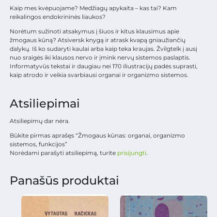
Kaip mes kvėpuojame? Medžiagų apykaita – kas tai? Kam
reikalingos endokrininės liaukos?
Norėtum sužinoti atsakymus į šiuos ir kitus klausimus apie
žmogaus kūną? Atsiversk knygą ir atrask kvapą gniaužiančių
dalykų. Iš ko sudaryti kaulai arba kaip teka kraujas. Žvilgtelk į ausį
nuo sraigės iki klausos nervo ir įmink nervų sistemos paslaptis.
Informatyvūs tekstai ir daugiau nei 170 iliustracijų padės suprasti,
kaip atrodo ir veikia svarbiausi organai ir organizmo sistemos.
Atsiliepimai
Atsiliepimų dar nėra.
Būkite pirmas aprašęs “Žmogaus kūnas: organai, organizmo
sistemos, funkcijos”
Norėdami parašyti atsiliepimą, turite
prisijungti
.
Panašūs produktai