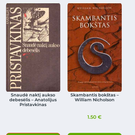
Snaudė naktį aukso
Skambantis bokštas –
debesėlis – Anatolijus
William Nicholson
Pristavkinas
1.50
€