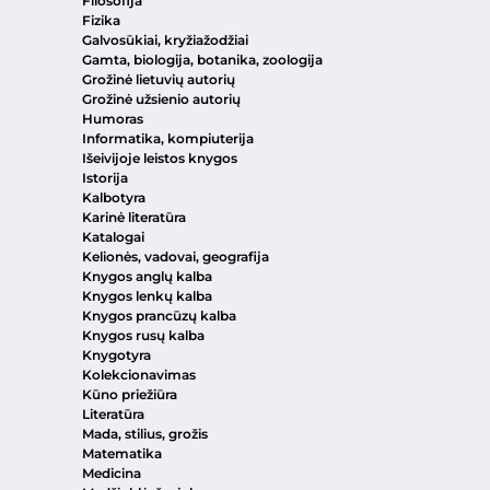
Filosofija
Fizika
Galvosūkiai, kryžiažodžiai
Gamta, biologija, botanika, zoologija
Grožinė lietuvių autorių
Grožinė užsienio autorių
Humoras
Informatika, kompiuterija
Išeivijoje leistos knygos
Istorija
Kalbotyra
Karinė literatūra
Katalogai
Kelionės, vadovai, geografija
Knygos anglų kalba
Knygos lenkų kalba
Knygos prancūzų kalba
Knygos rusų kalba
Knygotyra
Kolekcionavimas
Kūno priežiūra
Literatūra
Mada, stilius, grožis
Matematika
Medicina