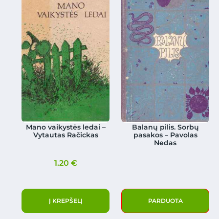
Mano vaikystės ledai –
Balanų pilis. Sorbų
Vytautas Račickas
pasakos – Pavolas
Nedas
1.20
€
Į KREPŠELĮ
PARDUOTA