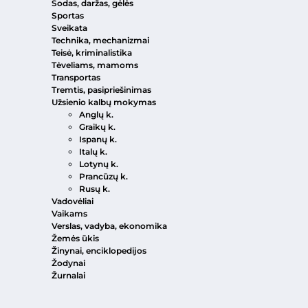
Sodas, daržas, gėlės
Sportas
Sveikata
Technika, mechanizmai
Teisė, kriminalistika
Tėveliams, mamoms
Transportas
Tremtis, pasipriešinimas
Užsienio kalbų mokymas
Anglų k.
Graikų k.
Ispanų k.
Italų k.
Lotynų k.
Prancūzų k.
Rusų k.
Vadovėliai
Vaikams
Verslas, vadyba, ekonomika
Žemės ūkis
Žinynai, enciklopedijos
Žodynai
Žurnalai