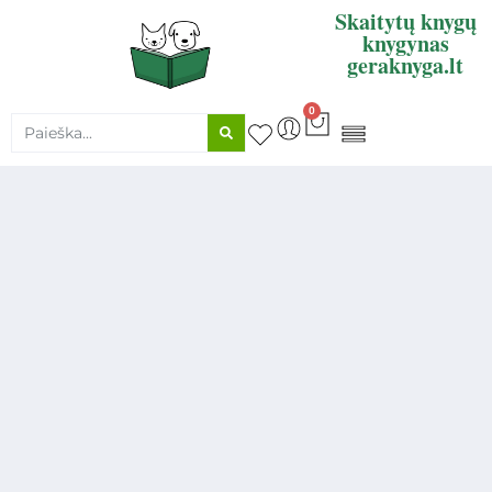
Skaitytų knygų
knygynas
geraknyga.lt
0
KNYGŲ SUPIRKIMAS