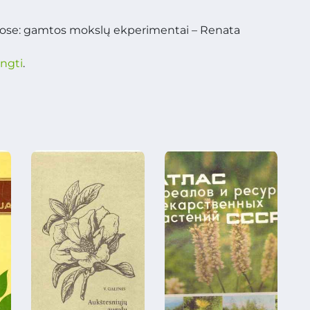
mose: gamtos mokslų ekperimentai – Renata
ungti
.