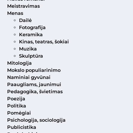
Meistravimas
Menas
Dailė
Fotografija
Keramika
Kinas, teatras, šokiai
Muzika
Skulptūra
Mitologija
Mokslo populiarinimo
Naminiai gyvūnai
Paaugliams, jaunimui
Pedagogika, švietimas
Poezija
Politika
Pomėgiai
Psichologija, sociologija
Publicistika