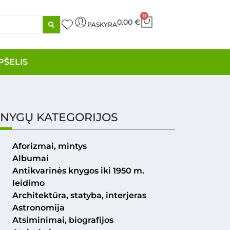
0
0.00
€
PASKYRA
PŠELIS
NYGŲ KATEGORIJOS
Aforizmai, mintys
Albumai
Antikvarinės knygos iki 1950 m.
leidimo
Architektūra, statyba, interjeras
Astronomija
Atsiminimai, biografijos