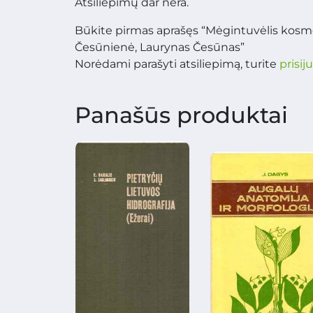
Atsiliepimų dar nėra.
Būkite pirmas aprašęs “Mėgintuvėlis kos
Česūnienė, Laurynas Česūnas”
Norėdami parašyti atsiliepimą, turite
prisij
Panašūs produktai