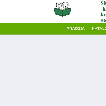
Sk
k
k
ge
PRADŽIA
KATAL