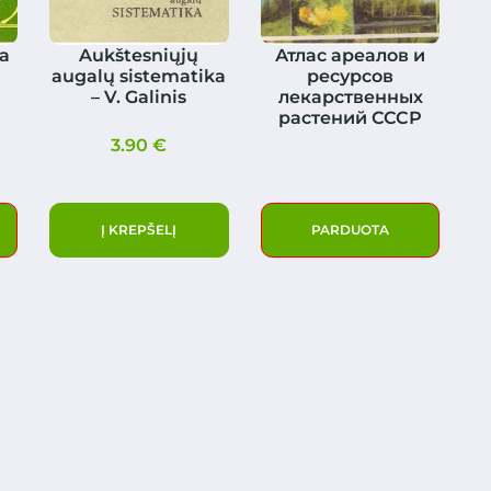
a
Aukštesniųjų
Атлас ареалов и
augalų sistematika
ресурсов
– V. Galinis
лекарственных
растений СССР
3.90
€
Į KREPŠELĮ
PARDUOTA