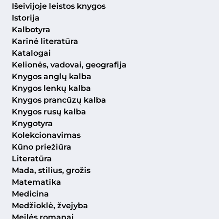
Išeivijoje leistos knygos
Istorija
Kalbotyra
Karinė literatūra
Katalogai
Kelionės, vadovai, geografija
Knygos anglų kalba
Knygos lenkų kalba
Knygos prancūzų kalba
Knygos rusų kalba
Knygotyra
Kolekcionavimas
Kūno priežiūra
Literatūra
Mada, stilius, grožis
Matematika
Medicina
Medžioklė, žvejyba
Meilės romanai