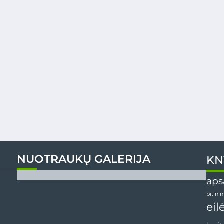
NUOTRAUKŲ GALERIJA
KN
aps
bitini
eil