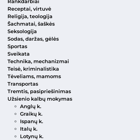
Rankdarbiai
Receptai, virtuvė
Religija, teologija
Šachmatai, šaškės
Seksologija
Sodas, daržas, gėlės
Sportas
Sveikata
Technika, mechanizmai
Teisė, kriminalistika
Tėveliams, mamoms
Transportas
Tremtis, pasipriešinimas
Užsienio kalbų mokymas
Anglų k.
Graikų k.
Ispanų k.
Italų k.
Lotynų k.