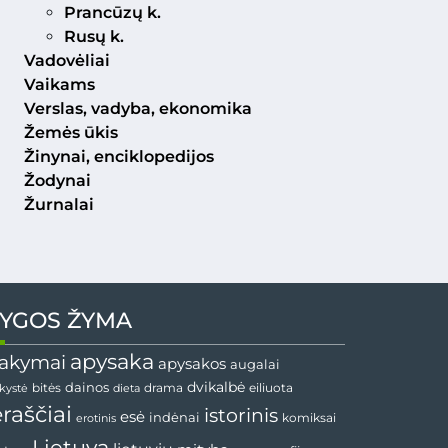
Prancūzų k.
Rusų k.
Vadovėliai
Vaikams
Verslas, vadyba, ekonomika
Žemės ūkis
Žinynai, enciklopedijos
Žodynai
Žurnalai
YGOS ŽYMA
apysaka
akymai
apysakos
augalai
dainos
dvikalbė
drama
nkystė
bitės
dieta
eiliuota
ėraščiai
istorinis
esė
indėnai
komiksai
erotinis
Lietuva