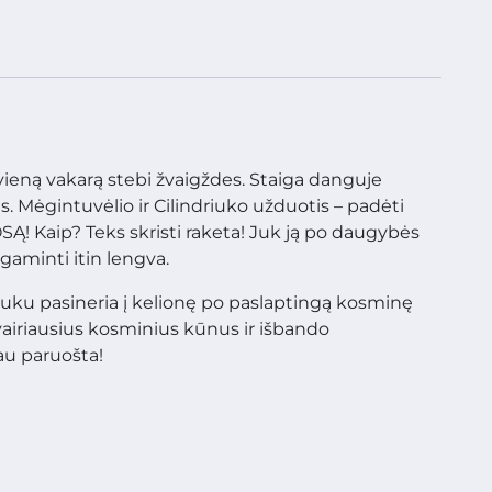
vieną vakarą stebi žvaigždes. Staiga danguje
s. Mėgintuvėlio ir Cilindriuko užduotis – padėti
SĄ! Kaip? Teks skristi raketa! Juk ją po daugybės
aminti itin lengva.
iuku pasineria į kelionę po paslaptingą kosminę
airiausius kosminius kūnus ir išbando
au paruošta!