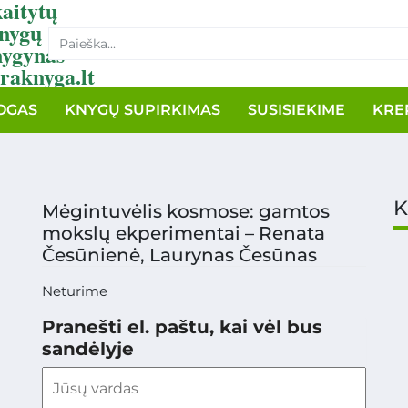
aitytų
nygų
nygynas
raknyga.lt
OGAS
KNYGŲ SUPIRKIMAS
SUSISIEKIME
KRE
K
Mėgintuvėlis kosmose: gamtos
mokslų ekperimentai – Renata
Česūnienė, Laurynas Česūnas
Neturime
Pranešti el. paštu, kai vėl bus
sandėlyje