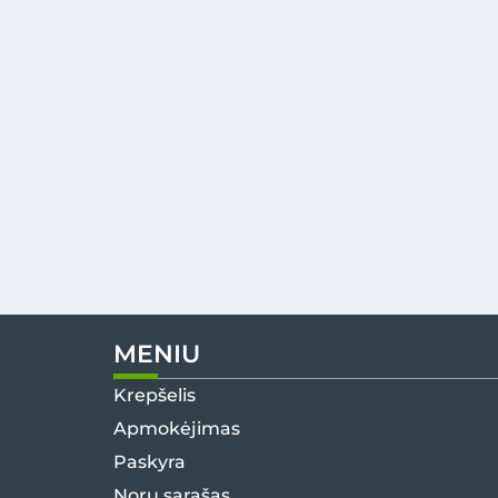
MENIU
Krepšelis
Apmokėjimas
Paskyra
Norų sąrašas