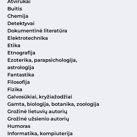
Atvirukai
Buitis
Chemija
Detektyvai
Dokumentinė literatūra
Elektrotechnika
Etika
Etnografija
Ezoterika, parapsichologija,
astrologija
Fantastika
Filosofija
Fizika
Galvosūkiai, kryžiažodžiai
Gamta, biologija, botanika, zoologija
Grožinė lietuvių autorių
Grožinė užsienio autorių
Humoras
Informatika, kompiuterija