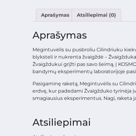
Aprašymas
Atsiliepimai (0)
Aprašymas
Mėgintuvėlis su pusbroliu Cilindriuku kiek
blyksteli ir nukrenta žvaigždė – Žvaigžduka
Žvaigždukui grįžti pas savo šeimą, Į KOSMO
bandymų eksperimentų laboratorijoje pasig
Pasigaminę raketą, Mėgintuvėlis su Cilindr
erdvę, kur padedami Žvaigžduko tyrinėja įv
smagiausius eksperimentus. Nagi, raketa j
Atsiliepimai