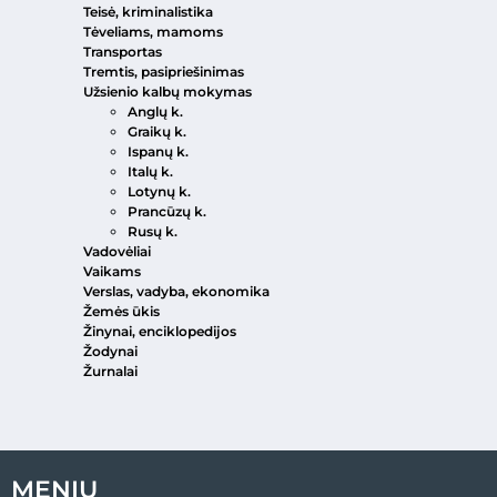
Teisė, kriminalistika
Tėveliams, mamoms
Transportas
Tremtis, pasipriešinimas
Užsienio kalbų mokymas
Anglų k.
Graikų k.
Ispanų k.
Italų k.
Lotynų k.
Prancūzų k.
Rusų k.
Vadovėliai
Vaikams
Verslas, vadyba, ekonomika
Žemės ūkis
Žinynai, enciklopedijos
Žodynai
Žurnalai
MENIU