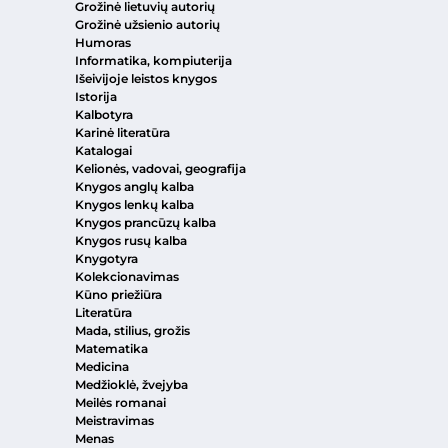
Grožinė lietuvių autorių
Grožinė užsienio autorių
Humoras
Informatika, kompiuterija
Išeivijoje leistos knygos
Istorija
Kalbotyra
Karinė literatūra
Katalogai
Kelionės, vadovai, geografija
Knygos anglų kalba
Knygos lenkų kalba
Knygos prancūzų kalba
Knygos rusų kalba
Knygotyra
Kolekcionavimas
Kūno priežiūra
Literatūra
Mada, stilius, grožis
Matematika
Medicina
Medžioklė, žvejyba
Meilės romanai
Meistravimas
Menas