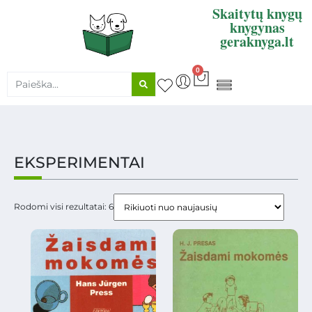
Skaitytų knygų
knygynas
geraknyga.lt
0
KNYGŲ SUPIRKIMAS
EKSPERIMENTAI
Rodomi visi rezultatai: 6