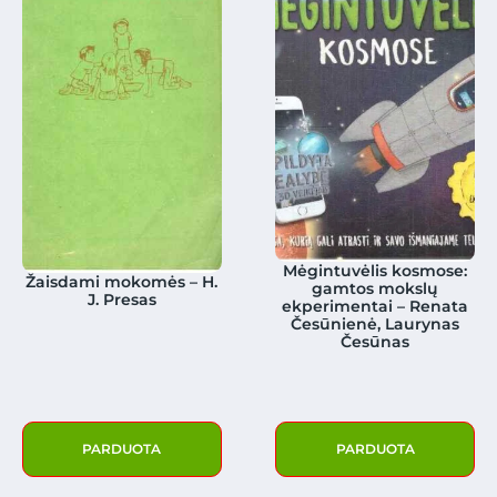
Mėgintuvėlis kosmose:
Žaisdami mokomės – H.
gamtos mokslų
J. Presas
ekperimentai – Renata
Česūnienė, Laurynas
Česūnas
PARDUOTA
PARDUOTA