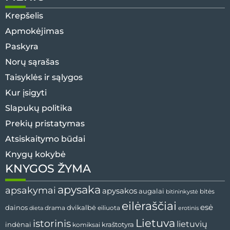
Krepšelis
Apmokėjimas
Paskyra
Norų sąrašas
Taisyklės ir sąlygos
Kur įsigyti
Slapukų politika
Prekių pristatymas
Atsiskaitymo būdai
Knygų kokybė
KNYGOS ŽYMA
apysaka
apsakymai
apysakos
augalai
bitės
bitininkystė
eilėraščiai
esė
dvikalbė
dainos
drama
dieta
eiliuota
erotinis
Lietuva
istorinis
lietuvių
indėnai
komiksai
kraštotyra