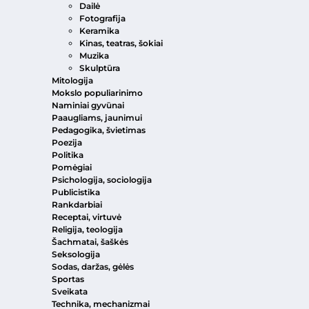
Dailė
Fotografija
Keramika
Kinas, teatras, šokiai
Muzika
Skulptūra
Mitologija
Mokslo populiarinimo
Naminiai gyvūnai
Paaugliams, jaunimui
Pedagogika, švietimas
Poezija
Politika
Pomėgiai
Psichologija, sociologija
Publicistika
Rankdarbiai
Receptai, virtuvė
Religija, teologija
Šachmatai, šaškės
Seksologija
Sodas, daržas, gėlės
Sportas
Sveikata
Technika, mechanizmai