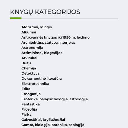
KNYGŲ KATEGORIJOS
Aforizmai, mintys
Albumai
Antikvarinės knygos iki 1950 m. leidimo
Architektūra, statyba, interjeras
Astronomija
Atsiminimai, biografijos
Atvirukai
Buitis
Chemija
Detektyvai
Dokumentinė literatūra
Elektrotechnika
Etika
Etnografija
Ezoterika, parapsichologija, astrologija
Fantastika
Filosofija
Fizika
Galvosūkiai, kryžiažodžiai
Gamta, biologija, botanika, zoologija