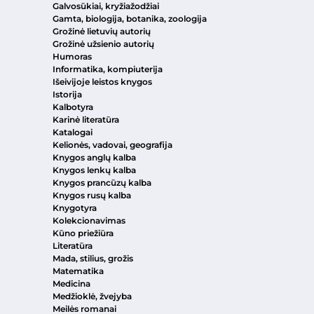
Galvosūkiai, kryžiažodžiai
Gamta, biologija, botanika, zoologija
Grožinė lietuvių autorių
Grožinė užsienio autorių
Humoras
Informatika, kompiuterija
Išeivijoje leistos knygos
Istorija
Kalbotyra
Karinė literatūra
Katalogai
Kelionės, vadovai, geografija
Knygos anglų kalba
Knygos lenkų kalba
Knygos prancūzų kalba
Knygos rusų kalba
Knygotyra
Kolekcionavimas
Kūno priežiūra
Literatūra
Mada, stilius, grožis
Matematika
Medicina
Medžioklė, žvejyba
Meilės romanai