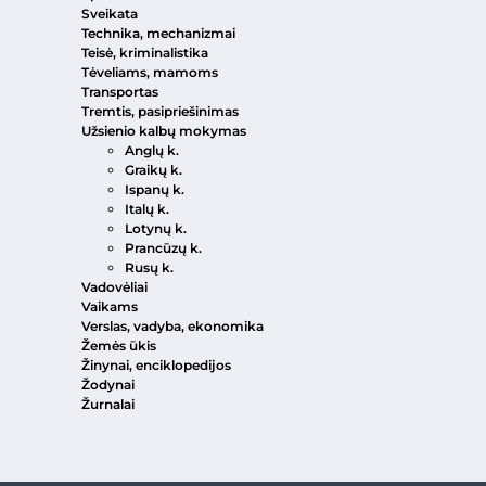
Sveikata
Technika, mechanizmai
Teisė, kriminalistika
Tėveliams, mamoms
Transportas
Tremtis, pasipriešinimas
Užsienio kalbų mokymas
Anglų k.
Graikų k.
Ispanų k.
Italų k.
Lotynų k.
Prancūzų k.
Rusų k.
Vadovėliai
Vaikams
Verslas, vadyba, ekonomika
Žemės ūkis
Žinynai, enciklopedijos
Žodynai
Žurnalai