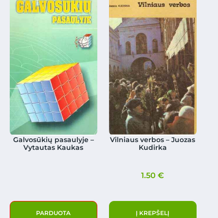
Galvosūkių pasaulyje –
Vilniaus verbos – Juozas
Vytautas Kaukas
Kudirka
1.50
€
PARDUOTA
Į KREPŠELĮ