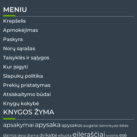
MENIU
Krepšelis
Apmokėjimas
Paskyra
Norų sąrašas
Taisyklės ir sąlygos
Kur įsigyti
Slapukų politika
Prekių pristatymas
Atsiskaitymo būdai
Knygų kokybė
KNYGOS ŽYMA
apysaka
apsakymai
apysakos
augalai
bitininkystė
bitės
eilėraščiai
esė
dainos
dvikalbė
drama
dieta
eiliuota
erotinis