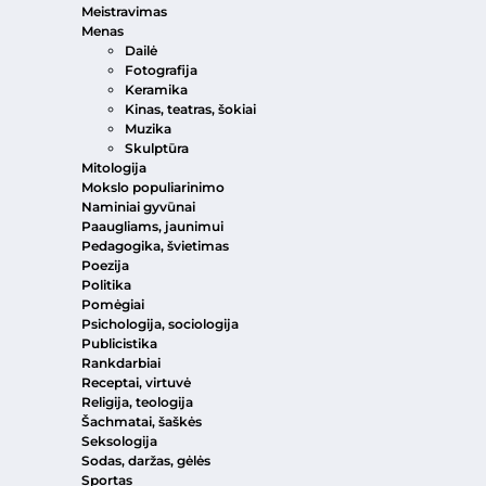
Meistravimas
Menas
Dailė
Fotografija
Keramika
Kinas, teatras, šokiai
Muzika
Skulptūra
Mitologija
Mokslo populiarinimo
Naminiai gyvūnai
Paaugliams, jaunimui
Pedagogika, švietimas
Poezija
Politika
Pomėgiai
Psichologija, sociologija
Publicistika
Rankdarbiai
Receptai, virtuvė
Religija, teologija
Šachmatai, šaškės
Seksologija
Sodas, daržas, gėlės
Sportas