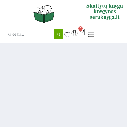
Skaitytų knygų
knygynas
geraknyga.lt
0
KNYGŲ SUPIRKIMAS