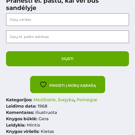
Pranešti el. paštu, kai vėl bus
sandėlyje
PRIDĖTI Į NORŲ SĄRAŠĄ
Kategorijos:
Medžioklė, žvejyba
,
Pomėgiai
Leidimo data:
1968
Komentaras:
iliustruota
Knygos būklė:
Gera
Leidykla:
Mintis
Knygos viršelis:
Kietas