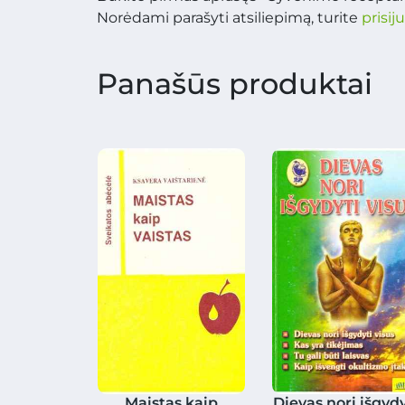
Norėdami parašyti atsiliepimą, turite
prisij
Panašūs produktai
Maistas kaip
Dievas nori išgydy