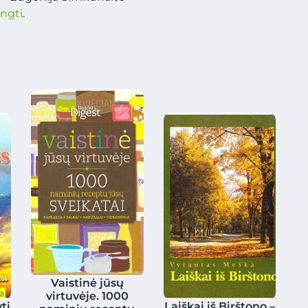
ungti
.
Vaistinė jūsų
virtuvėje. 1000
ti
Laiškai iš Birštono –