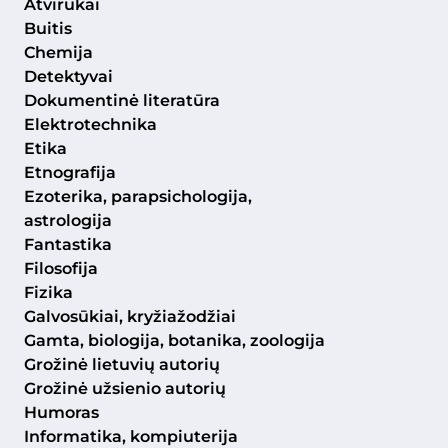
Atvirukai
Buitis
Chemija
Detektyvai
Dokumentinė literatūra
Elektrotechnika
Etika
Etnografija
Ezoterika, parapsichologija,
astrologija
Fantastika
Filosofija
Fizika
Galvosūkiai, kryžiažodžiai
Gamta, biologija, botanika, zoologija
Grožinė lietuvių autorių
Grožinė užsienio autorių
Humoras
Informatika, kompiuterija