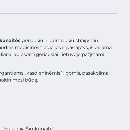
kūnaitės
geriausių ir įdomiausių straipsnių
audies medicinos tradicijos ir paslaptys, iškeliama
riai aprašomi geriausiai Lietuvoje pažįstami
rgantiems „kasdieninėmis” ligomis, pasakojimai
maitinimosi būdą.
 – Eugenija Šimkūnaitė”