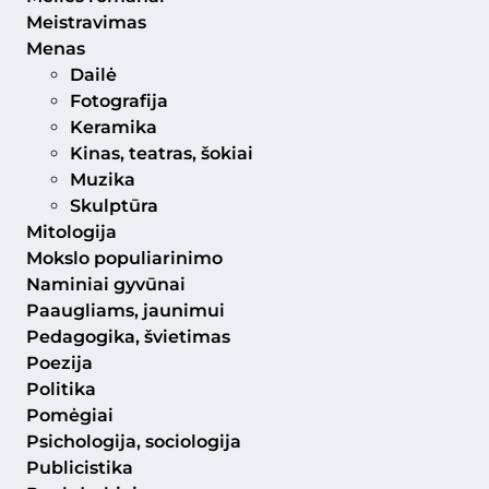
Meistravimas
Menas
Dailė
Fotografija
Keramika
Kinas, teatras, šokiai
Muzika
Skulptūra
Mitologija
Mokslo populiarinimo
Naminiai gyvūnai
Paaugliams, jaunimui
Pedagogika, švietimas
Poezija
Politika
Pomėgiai
Psichologija, sociologija
Publicistika