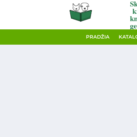
Sk
k
k
ge
PRADŽIA
KATAL