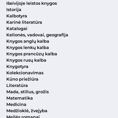
Išeivijoje leistos knygos
Istorija
Kalbotyra
Karinė literatūra
Katalogai
Kelionės, vadovai, geografija
Knygos anglų kalba
Knygos lenkų kalba
Knygos prancūzų kalba
Knygos rusų kalba
Knygotyra
Kolekcionavimas
Kūno priežiūra
Literatūra
Mada, stilius, grožis
Matematika
Medicina
Medžioklė, žvejyba
Meilės romanai