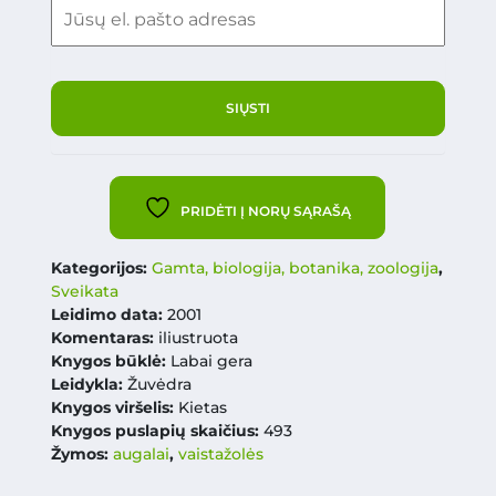
PRIDĖTI Į NORŲ SĄRAŠĄ
Kategorijos:
Gamta, biologija, botanika, zoologija
,
Sveikata
Leidimo data:
2001
Komentaras:
iliustruota
Knygos būklė:
Labai gera
Leidykla:
Žuvėdra
Knygos viršelis:
Kietas
Knygos puslapių skaičius:
493
Žymos:
augalai
,
vaistažolės