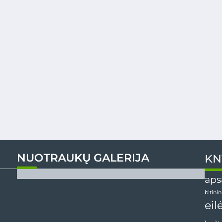
NUOTRAUKŲ GALERIJA
KN
aps
bitini
eil