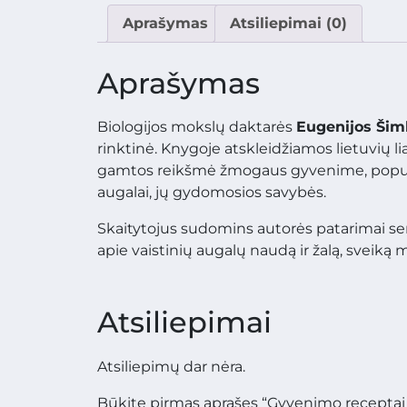
Aprašymas
Atsiliepimai (0)
Aprašymas
Biologijos mokslų daktarės
Eugenijos Šim
rinktinė. Knygoje atskleidžiamos lietuvių li
gamtos reikšmė žmogaus gyvenime, populia
augalai, jų gydomosios savybės.
Skaitytojus sudomins autorės patarimai se
apie vaistinių augalų naudą ir žalą, sveiką 
Atsiliepimai
Atsiliepimų dar nėra.
Būkite pirmas aprašęs “Gyvenimo receptai