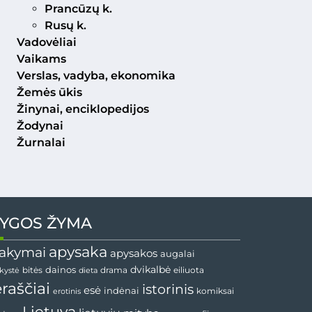
Prancūzų k.
Rusų k.
Vadovėliai
Vaikams
Verslas, vadyba, ekonomika
Žemės ūkis
Žinynai, enciklopedijos
Žodynai
Žurnalai
YGOS ŽYMA
apysaka
akymai
apysakos
augalai
dainos
dvikalbė
drama
nkystė
bitės
dieta
eiliuota
ėraščiai
istorinis
esė
indėnai
komiksai
erotinis
Lietuva