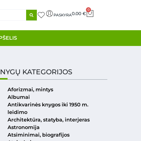
0
0.00
€
PASKYRA
PŠELIS
NYGŲ KATEGORIJOS
Aforizmai, mintys
Albumai
Antikvarinės knygos iki 1950 m.
leidimo
Architektūra, statyba, interjeras
Astronomija
Atsiminimai, biografijos