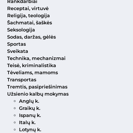
Rankdarbiai
Receptai, virtuvė
Religija, teologija
Šachmatai, šaškės
Seksologija
Sodas, daržas, gėlės
Sportas
Sveikata
Technika, mechanizmai
Teisė, kriminalistika
Tėveliams, mamoms
Transportas
Tremtis, pasipriešinimas
Užsienio kalbų mokymas
Anglų k.
Graikų k.
Ispanų k.
Italų k.
Lotynų k.