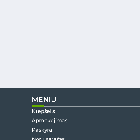
MENIU
Krepšelis
Apmokėjimas
Paskyra
Norų sąrašas