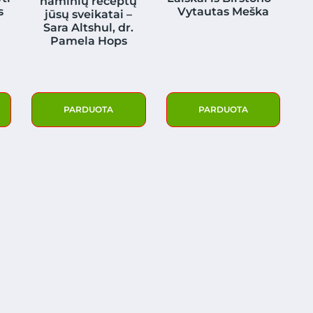
naminių receptų
s
Vytautas Meška
jūsų sveikatai –
Sara Altshul, dr.
Pamela Hops
PARDUOTA
PARDUOTA