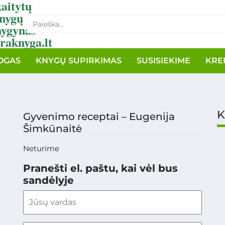
aitytų
nygų
nygynas
raknyga.lt
OGAS
KNYGŲ SUPIRKIMAS
SUSISIEKIME
KRE
K
Gyvenimo receptai – Eugenija
Šimkūnaitė
Neturime
Pranešti el. paštu, kai vėl bus
sandėlyje