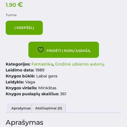
€
1.90
Turime
Į KREPŠELĮ
PRIDĖTI Į NORŲ SĄRAŠĄ
Kategorijos:
Fantastika
,
Grožinė užsienio autorių
Leidimo data:
1989
Knygos būklė:
Labai gera
Leidykla:
Vaga
Knygos viršelis:
Minkštas
Knygos puslapių skaičius:
361
Aprašymas
Atsiliepimai (0)
Aprašymas