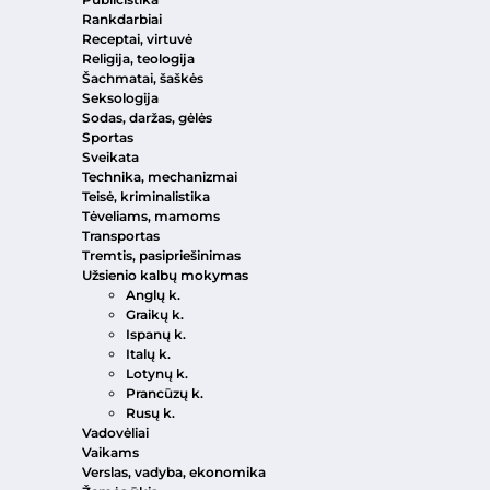
Rankdarbiai
Receptai, virtuvė
Religija, teologija
Šachmatai, šaškės
Seksologija
Sodas, daržas, gėlės
Sportas
Sveikata
Technika, mechanizmai
Teisė, kriminalistika
Tėveliams, mamoms
Transportas
Tremtis, pasipriešinimas
Užsienio kalbų mokymas
Anglų k.
Graikų k.
Ispanų k.
Italų k.
Lotynų k.
Prancūzų k.
Rusų k.
Vadovėliai
Vaikams
Verslas, vadyba, ekonomika