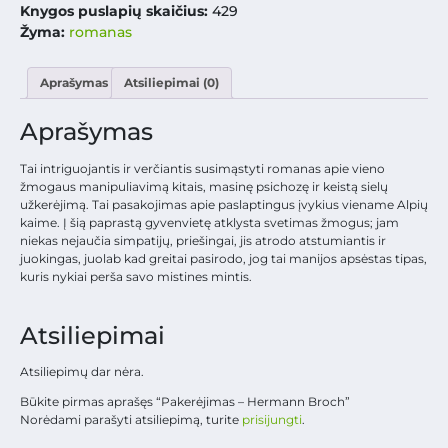
Knygos puslapių skaičius:
429
Žyma:
romanas
Aprašymas
Atsiliepimai (0)
Aprašymas
Tai intriguojantis ir verčiantis susimąstyti romanas apie vieno
žmogaus manipuliavimą kitais, masinę psichozę ir keistą sielų
užkerėjimą. Tai pasakojimas apie paslaptingus įvykius viename Alpių
kaime. Į šią paprastą gyvenvietę atklysta svetimas žmogus; jam
niekas nejaučia simpatijų, priešingai, jis atrodo atstumiantis ir
juokingas, juolab kad greitai pasirodo, jog tai manijos apsėstas tipas,
kuris nykiai perša savo mistines mintis.
Atsiliepimai
Atsiliepimų dar nėra.
Būkite pirmas aprašęs “Pakerėjimas – Hermann Broch”
Norėdami parašyti atsiliepimą, turite
prisijungti
.