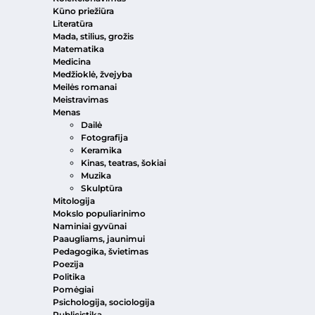
Kūno priežiūra
Literatūra
Mada, stilius, grožis
Matematika
Medicina
Medžioklė, žvejyba
Meilės romanai
Meistravimas
Menas
Dailė
Fotografija
Keramika
Kinas, teatras, šokiai
Muzika
Skulptūra
Mitologija
Mokslo populiarinimo
Naminiai gyvūnai
Paaugliams, jaunimui
Pedagogika, švietimas
Poezija
Politika
Pomėgiai
Psichologija, sociologija
Publicistika