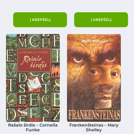
Į KREPŠELĮ
Į KREPŠELĮ
Rašalo širdis – Cornelia
Frankenšteinas – Mary
Funke
Shelley