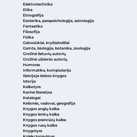
Elektrotechnika
Etika
Etnografija
Ezoterika, parapsichologija, astrologija
Fantastika
Filosofija
Fizika
Galvosūkiai, kryžiažodžiai
Gamta, biologija, botanika, zoologija
Grožinė lietuvių autorių
Grožinė užsienio autorių
Humoras
Informatika, kompiuterija
Išeivijoje leistos knygos
Istorija
Kalbotyra
Karinė literatūra
Katalogai
Kelionės, vadovai, geografija
Knygos anglų kalba
Knygos lenkų kalba
Knygos prancūzų kalba
Knygos rusų kalba
Knygotyra
Kolekcionavimas