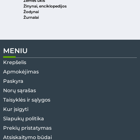
Žemės ūkis
Žinynai, enciklopedijos
Žodynai
Žurnalai
MENIU
Krepšelis
Apmokėjimas
Paskyra
Norų sąrašas
Taisyklės ir sąlygos
Kur įsigyti
Slapukų politika
Prekių pristatymas
Atsiskaitymo būdai