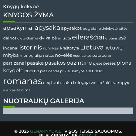
Knygų kokybė
KNYGOS ŽYMA
apysaka
apsakymai
apysakos
augalai
bitininkystė
bitės
eilėraščiai
esė
dainos
dvikalbė
drama
dieta
eiliuota
erotinis
Lietuva
istorinis
lietuvių
indėnai
komiksai
kraštotyra
mityba
novelės
natos
papročiai
monografija
nuotraukos
pažintinė
pasaka
pasakos
plona
partizanai
pjesės
pjesė
knygelė
poema
romanai
prezidentas
priklausomybė
romanas
tautosaka
trilogija
vaistažolės
vampyrai
rusų
žaidimai
šventės
NUOTRAUKŲ GALERIJA
© 2023
GERAKNYGA.LT
VISOS TEISĖS SAUGOMOS.
PUSLAPĮ SUKŪRĖ
ARTIX.LT