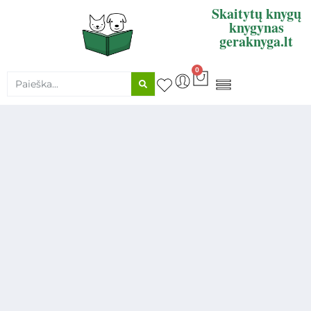
Skaitytų knygų
knygynas
geraknyga.lt
0
KNYGŲ SUPIRKIMAS