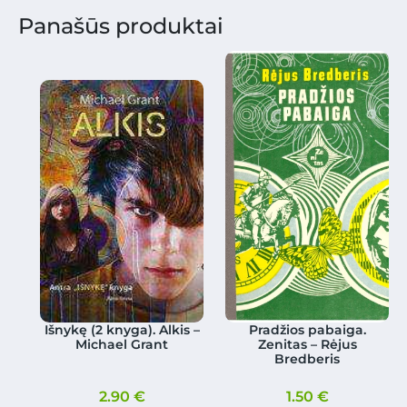
Panašūs produktai
Išnykę (2 knyga). Alkis –
Pradžios pabaiga.
Michael Grant
Zenitas – Rėjus
Bredberis
2.90
€
1.50
€