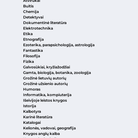
Atvirukai
Buitis
Chemija
Detektyvai
Dokumentinė literatūra
Elektrotechnika
Etika
Etnografija
Ezoterika, parapsichologija, astrologija
Fantastika
Filosofija
Fizika
Galvosūkiai, kryžiažodžiai
Gamta, biologija, botanika, zoologija
Grožinė lietuvių autorių
Grožinė užsienio autorių
Humoras
Informatika, kompiuterija
Išeivijoje leistos knygos
Istorija
Kalbotyra
Karinė literatūra
Katalogai
Kelionės, vadovai, geografija
Knygos anglų kalba