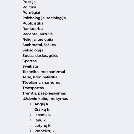
Poezija
Politika
Pomėgiai
Psichologija, sociologija
Publicistika
Rankdarbiai
Receptai, virtuvė
Religija, teologija
Šachmatai, šaškės
Seksologija
Sodas, daržas, gėlės
Sportas
Sveikata
Technika, mechanizmai
Teisė, kriminalistika
Tėveliams, mamoms
Transportas
Tremtis, pasipriešinimas
Užsienio kalbų mokymas
Anglų k.
Graikų k.
Ispanų k.
Italų k.
Lotynų k.
Prancūzų k.