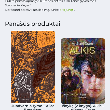
Būkite pirmas aprašęs “Trumpas antrasis Bri Taner gyvenimas –
Stephenie Meyer”
Norėdami parašyti atsiliepimą, turite
prisijungti
.
Panašūs produktai
Juodvarnio žymė – Alice
Išnykę (2 knyga). Alkis –
Broadway
Michael Grant