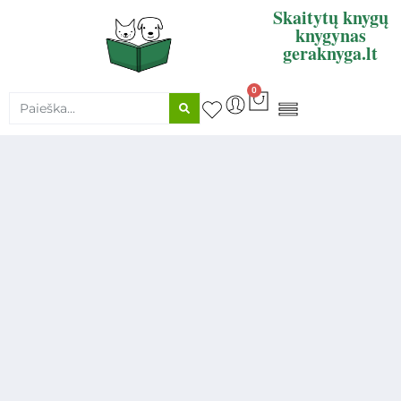
Skaitytų knygų
knygynas
geraknyga.lt
0
KNYGŲ SUPIRKIMAS