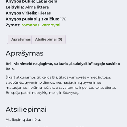
Knygos būklė:
Labai gera
Leidykla:
Alma littera
Knygos viršelis:
Kietas
Knygos puslapių skaičius:
176
Žymos:
romanas
,
vampyrai
Aprašymas
Atsiliepimai (0)
Aprašymas
Bri – vienintelė naujagimė, su kuria „Saulėlydžio” sagoje susitiko
Bela.
Šįkart atkuriamos tik kelios Bri, tikros vampyrės – medžiotojos
siaubūnės, gyvenimo dienos, nes naujagimių gyvenimas
matuojamas ne šimtmečiais, o savaitėmis. Ir per tas kelias dienas
Bri spėja patirti nuotykių, meilę ir išdavystę.
Atsiliepimai
Atsiliepimų dar nėra.