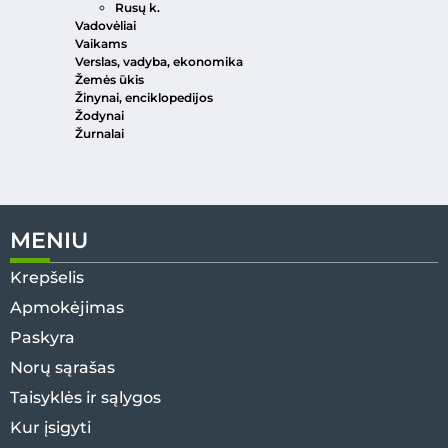
Rusų k.
Vadovėliai
Vaikams
Verslas, vadyba, ekonomika
Žemės ūkis
Žinynai, enciklopedijos
Žodynai
Žurnalai
MENIU
Krepšelis
Apmokėjimas
Paskyra
Norų sąrašas
Taisyklės ir sąlygos
Kur įsigyti