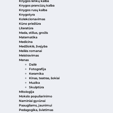
Knygos lenkų kalba
Knygos prancūzų kalba
Knygos rusų kalba
Knygotyra
Kolekcionavimas
Kūno priežiūra
Literatūra
Mada, stilius, grožis
Matematika
Medicina
Medžioklė, žvejyba
Meilės romanai
Meistravimas
Menas
Dailė
Fotografija
Keramika
Kinas, teatras, šokiai
Muzika
Skulptūra
Mitologija
Mokslo populiarinimo
Naminiai gyvūnai
Paaugliams, jaunimui
Pedagogika, švietimas