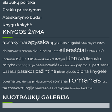
Slapukų politika
Prekių pristatymas
Atsiskaitymo būdai
Knygų kokybė
KNYGOS ŽYMA
apysaka
apsakymai
apysakos
augalai
bitės
bitininkystė
eilėraščiai
esė
dvikalbė
dainos
drama
dieta
eiliuota
erotinis
Lietuva
istorinis
lietuvių
indėnai
komiksai
kraštotyra
mityba
novelės
partizanai
natos
papročiai
monografija
nuotraukos
pažintinė
pasaka
pasakos
plona knygelė
pjesės
pjesė
romanas
romanai
poema
prezidentas
priklausomybė
rusų
tautosaka
trilogija
vaistažolės
vampyrai
žaidimai
šventės
NUOTRAUKŲ GALERIJA