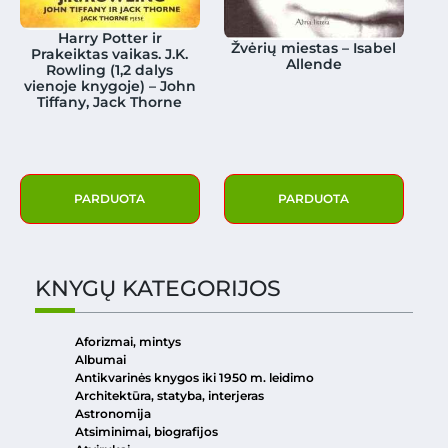
Harry Potter ir
Žvėrių miestas – Isabel
Prakeiktas vaikas. J.K.
Allende
Rowling (1,2 dalys
vienoje knygoje) – John
Tiffany, Jack Thorne
PARDUOTA
PARDUOTA
KNYGŲ KATEGORIJOS
Aforizmai, mintys
Albumai
Antikvarinės knygos iki 1950 m. leidimo
Architektūra, statyba, interjeras
Astronomija
Atsiminimai, biografijos