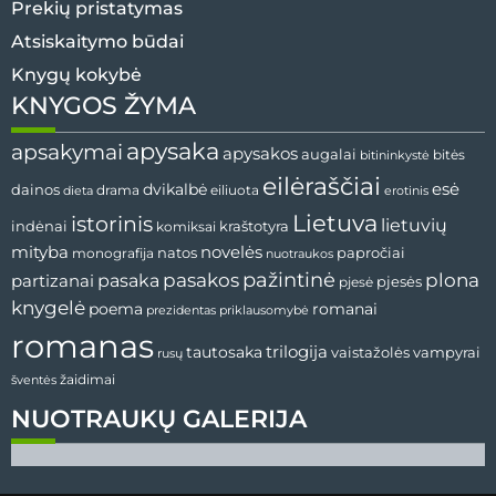
Prekių pristatymas
Atsiskaitymo būdai
Knygų kokybė
KNYGOS ŽYMA
apysaka
apsakymai
apysakos
augalai
bitininkystė
bitės
eilėraščiai
esė
dainos
dvikalbė
drama
dieta
eiliuota
erotinis
Lietuva
istorinis
lietuvių
indėnai
komiksai
kraštotyra
mityba
novelės
natos
papročiai
monografija
nuotraukos
pažintinė
pasaka
pasakos
plona
partizanai
pjesės
pjesė
knygelė
poema
romanai
prezidentas
priklausomybė
romanas
tautosaka
trilogija
vaistažolės
vampyrai
rusų
žaidimai
šventės
NUOTRAUKŲ GALERIJA