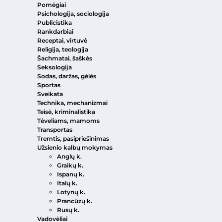
Pomėgiai
Psichologija, sociologija
Publicistika
Rankdarbiai
Receptai, virtuvė
Religija, teologija
Šachmatai, šaškės
Seksologija
Sodas, daržas, gėlės
Sportas
Sveikata
Technika, mechanizmai
Teisė, kriminalistika
Tėveliams, mamoms
Transportas
Tremtis, pasipriešinimas
Užsienio kalbų mokymas
Anglų k.
Graikų k.
Ispanų k.
Italų k.
Lotynų k.
Prancūzų k.
Rusų k.
Vadovėliai