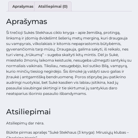
Aprašymas
Atsiliepimai (0)
Aprašymas
Ši trečioji Sukės Stekhaus ciklo knyga – apie žemišką, protingą,
linksmą ir įdomią dvidešimt šešerių metų merginą, kuri draugauja
su vampyrais, vilkolakiais ir kitomis nepaprastomis būtybėmis,
gyvenančiomis tarp mūsų. Draugauja, galima sakyti, iš reikalo, nes
turi vieną „trūkumą“ – sugeba skaityti kitų mintis. Dėl jo Sukė,
miestelio žmonių laikoma keistuole, nesugeba užmegzti santykių su
normaliais vaikinais. Tiksliau, nesugebėjo, kol sutiko Bilą, vampyrą,
kurio minčių tiesiog negirdėjo. Šis išmokė ją valdyti savo galias ir
įtraukė į antgamtišką bendruomenę. Poros stiprybę jau patikrino
audringi nuotykiai, bet Sukė kasdien vis labiau įsitikina, kad jų
pasauliai siaubingai skirtingi ir tie skirtumai jų santykius daro
neatsparius išorinio pasaulio išbandymams.
Atsiliepimai
Atsiliepimų dar nėra.
Būkite pirmas aprašęs “Sukė Stekhaus (3 knyga): Mirusiųjų klubas –
Charlaine Harris”