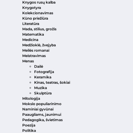
Knygos rusų kalba
Knygotyra
Kolekcionavimas
Kūno priežiūra
Literatūra
Mada, stilius, grožis
Matematika
Medicina
Medžioklė, žvejyba
Meilės romanai
Meistravimas
Menas
Dailė
Fotografija
Keramika
Kinas, teatras, šokiai
Muzika
Skulptūra
Mitologija
Mokslo populiarinimo
Naminiai gyvūnai
Paaugliams, jaunimui
Pedagogika, švietimas
Poezija
Politika