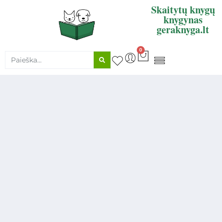
Skaitytų knygų
knygynas
geraknyga.lt
0
KNYGŲ SUPIRKIMAS