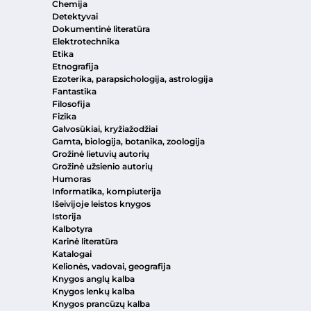
Chemija
Detektyvai
Dokumentinė literatūra
Elektrotechnika
Etika
Etnografija
Ezoterika, parapsichologija, astrologija
Fantastika
Filosofija
Fizika
Galvosūkiai, kryžiažodžiai
Gamta, biologija, botanika, zoologija
Grožinė lietuvių autorių
Grožinė užsienio autorių
Humoras
Informatika, kompiuterija
Išeivijoje leistos knygos
Istorija
Kalbotyra
Karinė literatūra
Katalogai
Kelionės, vadovai, geografija
Knygos anglų kalba
Knygos lenkų kalba
Knygos prancūzų kalba