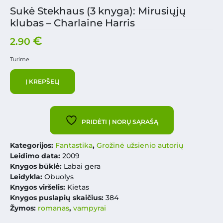
Sukė Stekhaus (3 knyga): Mirusiųjų
klubas – Charlaine Harris
€
2.90
Turime
Į KREPŠELĮ
PRIDĖTI Į NORŲ SĄRAŠĄ
Kategorijos:
Fantastika
,
Grožinė užsienio autorių
Leidimo data:
2009
Knygos būklė:
Labai gera
Leidykla:
Obuolys
Knygos viršelis:
Kietas
Knygos puslapių skaičius:
384
Žymos:
romanas
,
vampyrai