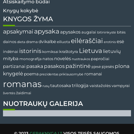
Atsiskaitymo būdai
Knygų kokybė
KNYGOS ŽYMA
apysaka
apsakymai
apysakos
augalai
bitininkystė
bitės
eilėraščiai
esė
dainos
dvikalbė
drama
dieta
eiliuota
erotinis
Lietuva
istorinis
lietuvių
indėnai
komiksai
kraštotyra
mityba
novelės
natos
papročiai
monografija
nuotraukos
pažintinė
pasaka
pasakos
plona
partizanai
pjesės
pjesė
knygelė
poema
romanai
prezidentas
priklausomybė
romanas
tautosaka
trilogija
vaistažolės
vampyrai
rusų
žaidimai
šventės
NUOTRAUKŲ GALERIJA
© 2023
GERAKNYGA.LT
VISOS TEISĖS SAUGOMOS.