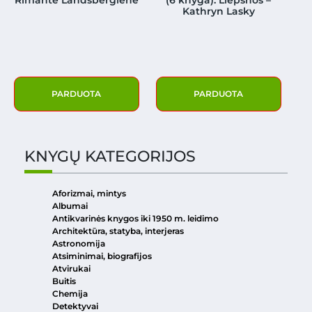
Rimantė Landsbergienė
(6 knyga). Liepsnos –
Kathryn Lasky
PARDUOTA
PARDUOTA
KNYGŲ KATEGORIJOS
Aforizmai, mintys
Albumai
Antikvarinės knygos iki 1950 m. leidimo
Architektūra, statyba, interjeras
Astronomija
Atsiminimai, biografijos
Atvirukai
Buitis
Chemija
Detektyvai