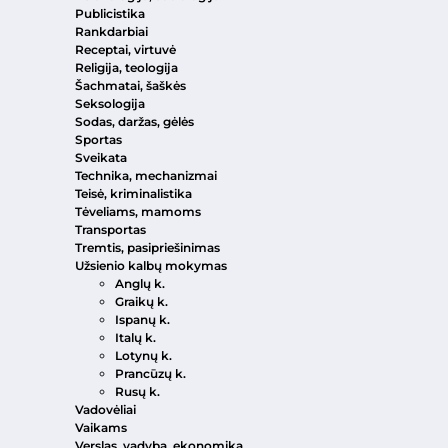
Publicistika
Rankdarbiai
Receptai, virtuvė
Religija, teologija
Šachmatai, šaškės
Seksologija
Sodas, daržas, gėlės
Sportas
Sveikata
Technika, mechanizmai
Teisė, kriminalistika
Tėveliams, mamoms
Transportas
Tremtis, pasipriešinimas
Užsienio kalbų mokymas
Anglų k.
Graikų k.
Ispanų k.
Italų k.
Lotynų k.
Prancūzų k.
Rusų k.
Vadovėliai
Vaikams
Verslas, vadyba, ekonomika