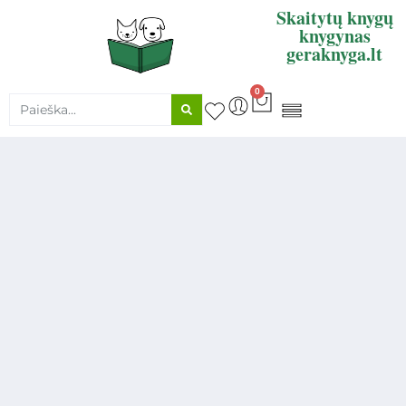
Skaitytų knygų
knygynas
geraknyga.lt
0
KNYGŲ SUPIRKIMAS