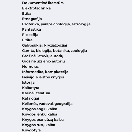
Dokumentinė literatūra
Elektrotechnika
Etika
Etnografija
Ezoterika, parapsichologija, astrologija
Fantastika
Filosofija
Fizika
Galvosūkiai, kryžiažodžiai
Gamta, biologija, botanika, zoologija
Grožinė lietuvių autorių
Grožinė užsienio autorių
Humoras
Informatika, kompiuterija
Išeivijoje leistos knygos
Istorija
Kalbotyra
Karinė literatūra
Katalogai
Kelionės, vadovai, geografija
Knygos anglų kalba
Knygos lenkų kalba
Knygos prancūzų kalba
Knygos rusų kalba
Knygotyra