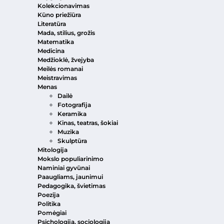
Kolekcionavimas
Kūno priežiūra
Literatūra
Mada, stilius, grožis
Matematika
Medicina
Medžioklė, žvejyba
Meilės romanai
Meistravimas
Menas
Dailė
Fotografija
Keramika
Kinas, teatras, šokiai
Muzika
Skulptūra
Mitologija
Mokslo populiarinimo
Naminiai gyvūnai
Paaugliams, jaunimui
Pedagogika, švietimas
Poezija
Politika
Pomėgiai
Psichologija, sociologija