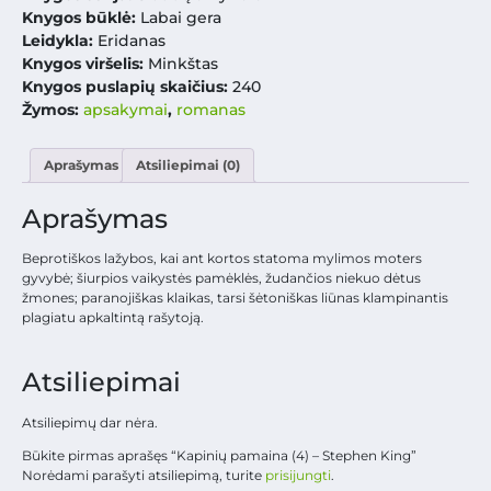
Knygos būklė:
Labai gera
Leidykla:
Eridanas
Knygos viršelis:
Minkštas
Knygos puslapių skaičius:
240
Žymos:
apsakymai
,
romanas
Aprašymas
Atsiliepimai (0)
Aprašymas
Beprotiškos lažybos, kai ant kortos statoma mylimos moters
gyvybė; šiurpios vaikystės pamėklės, žudančios niekuo dėtus
žmones; paranojiškas klaikas, tarsi šėtoniškas liūnas klampinantis
plagiatu apkaltintą rašytoją.
Atsiliepimai
Atsiliepimų dar nėra.
Būkite pirmas aprašęs “Kapinių pamaina (4) – Stephen King”
Norėdami parašyti atsiliepimą, turite
prisijungti
.