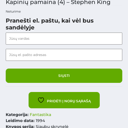
Kapinių pamaina (4) – Stephen King
Neturime
Pranešti el. paštu, kai vėl bus
sandėlyje
PRIDĖTI Į NORŲ SĄRAŠĄ
Kategorija:
Fantastika
Leidimo data:
1994
Knygos serija:
Siaubų skrynelė