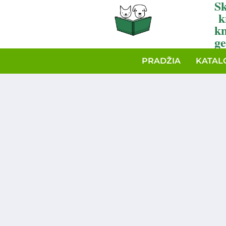
Sk
k
k
ge
PRADŽIA
KATAL