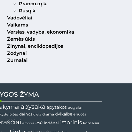
Prancūzų k.
Rusų k.
Vadovėliai
Vaikams
Verslas, vadyba, ekonomika
Žemės ūkis
Žinynai, enciklopedijos
Žodynai
Žurnalai
YGOS ŽYMA
apysaka
akymai
apysakos
augalai
dainos
dvikalbė
drama
nkystė
bitės
dieta
eiliuota
ėraščiai
istorinis
esė
indėnai
komiksai
erotinis
Lietuva