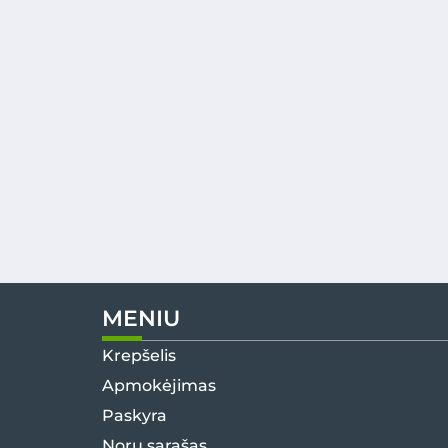
MENIU
Krepšelis
Apmokėjimas
Paskyra
Norų sąrašas