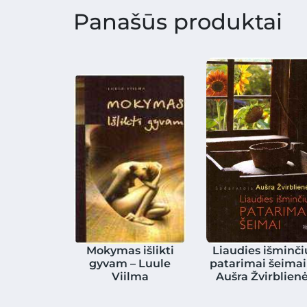
Panašūs produktai
Mokymas išlikti
Liaudies išminči
gyvam – Luule
patarimai šeimai
Viilma
Aušra Žvirblien