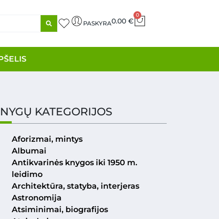
0
0.00
€
PASKYRA
PŠELIS
NYGŲ KATEGORIJOS
Aforizmai, mintys
Albumai
Antikvarinės knygos iki 1950 m.
leidimo
Architektūra, statyba, interjeras
Astronomija
Atsiminimai, biografijos