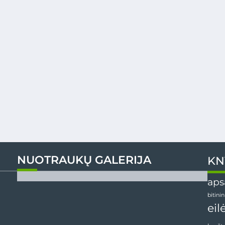
NUOTRAUKŲ GALERIJA
KN
aps
bitini
eil