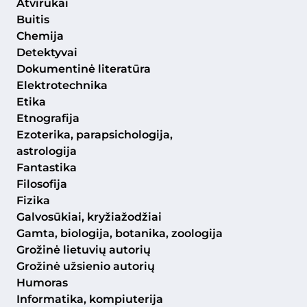
Atvirukai
Buitis
Chemija
Detektyvai
Dokumentinė literatūra
Elektrotechnika
Etika
Etnografija
Ezoterika, parapsichologija,
astrologija
Fantastika
Filosofija
Fizika
Galvosūkiai, kryžiažodžiai
Gamta, biologija, botanika, zoologija
Grožinė lietuvių autorių
Grožinė užsienio autorių
Humoras
Informatika, kompiuterija