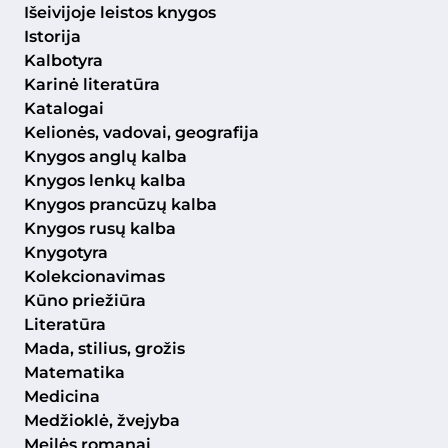
Išeivijoje leistos knygos
Istorija
Kalbotyra
Karinė literatūra
Katalogai
Kelionės, vadovai, geografija
Knygos anglų kalba
Knygos lenkų kalba
Knygos prancūzų kalba
Knygos rusų kalba
Knygotyra
Kolekcionavimas
Kūno priežiūra
Literatūra
Mada, stilius, grožis
Matematika
Medicina
Medžioklė, žvejyba
Meilės romanai