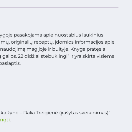
knygoje pasakojama apie nuostabius laukinius
imų, originalių receptų, įdomios informacijos apie
naudojimą magijoje ir buityje. Knyga pratęsia
alios. 22 didžiai stebuklingi” ir yra skirta visiems
paslaptis.
ka žynė – Dalia Treigienė (įrašytas sveikinimas)”
ungti
.