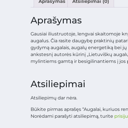
Aprašymas
Atsiliepimai (0)
Aprašymas
Gausiai iliustruotoje, lengvai skaitomoje 
augalus. Čia rasite daugybę praktinių patar
gydymą augalais, augalų energetiką bei jų 
ankstesnį autorės kūrinį „Lietuviškų augalų g
mylintiems gamtą ir besigilinantiems į jos 
Atsiliepimai
Atsiliepimų dar nėra.
Būkite pirmas aprašęs “Augalai, kuriuos ren
Norėdami parašyti atsiliepimą, turite
prisij