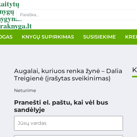
aitytų
nygų
nygynas
raknyga.lt
OGAS
KNYGŲ SUPIRKIMAS
SUSISIEKIME
KRE
K
Augalai, kuriuos renka žynė – Dalia
Treigienė (įrašytas sveikinimas)
Neturime
Pranešti el. paštu, kai vėl bus
sandėlyje