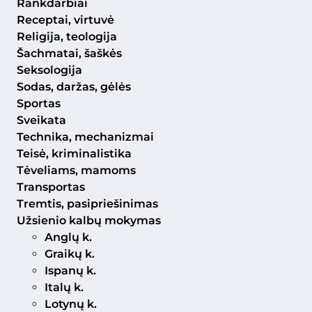
Rankdarbiai
Receptai, virtuvė
Religija, teologija
Šachmatai, šaškės
Seksologija
Sodas, daržas, gėlės
Sportas
Sveikata
Technika, mechanizmai
Teisė, kriminalistika
Tėveliams, mamoms
Transportas
Tremtis, pasipriešinimas
Užsienio kalbų mokymas
Anglų k.
Graikų k.
Ispanų k.
Italų k.
Lotynų k.