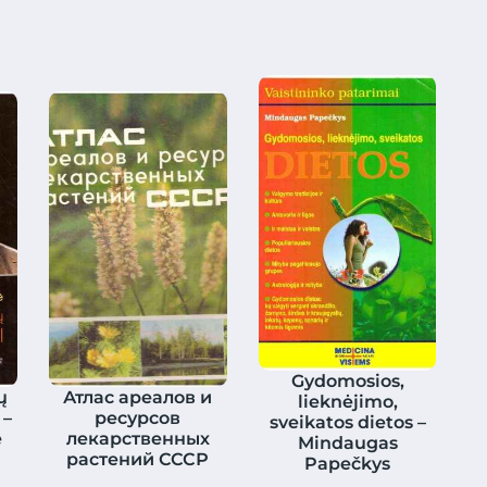
Gydomosios,
ų
Атлас ареалов и
lieknėjimo,
 –
ресурсов
sveikatos dietos –
ė
лекарственных
Mindaugas
растений СССР
Papečkys