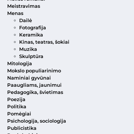
Meistravimas
Menas
Dailė
Fotografija
Keramika
Kinas, teatras, šokiai
Muzika
Skulptūra
Mitologija
Mokslo populiarinimo
Naminiai gyvūnai
Paaugliams, jaunimui
Pedagogika, švietimas
Poezija
Politika
Pomėgiai
Psichologija, sociologija
Publicistika