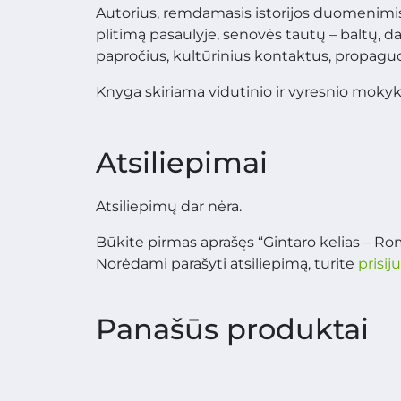
Autorius, remdamasis istorijos duomenimis, 
plitimą pasaulyje, senovės tautų – baltų, d
papročius, kultūrinius kontaktus, propagu
Knyga skiriama vidutinio ir vyresnio mokyk
Atsiliepimai
Atsiliepimų dar nėra.
Būkite pirmas aprašęs “Gintaro kelias – Ro
Norėdami parašyti atsiliepimą, turite
prisij
Panašūs produktai