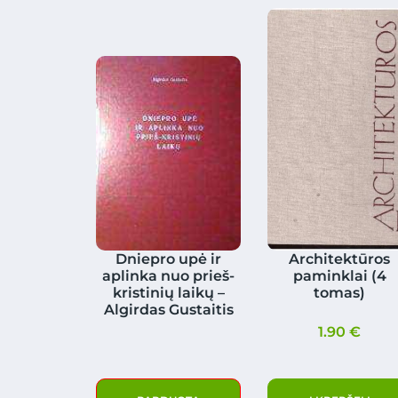
Dniepro upė ir
Architektūros
aplinka nuo prieš-
paminklai (4
kristinių laikų –
tomas)
Algirdas Gustaitis
1.90
€