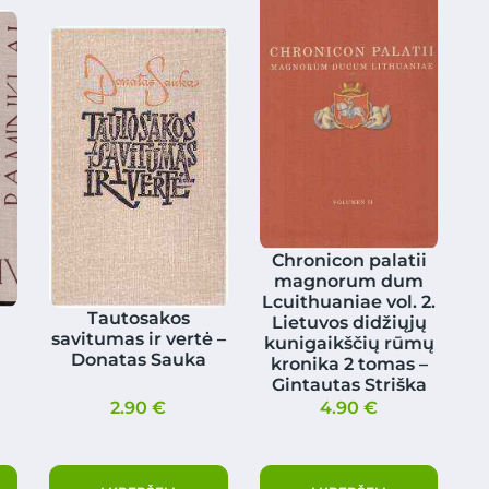
Chronicon palatii
magnorum dum
Lcuithuaniae vol. 2.
Tautosakos
Lietuvos didžiųjų
savitumas ir vertė –
kunigaikščių rūmų
Donatas Sauka
kronika 2 tomas –
Gintautas Striška
2.90
€
4.90
€