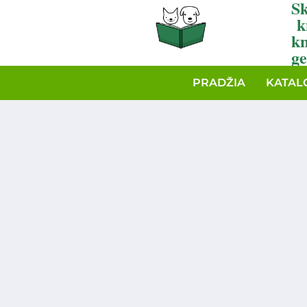
Sk
k
k
ge
PRADŽIA
KATAL