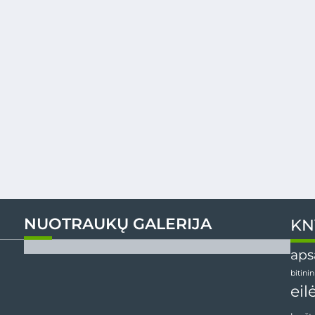
NUOTRAUKŲ GALERIJA
KN
aps
bitini
eil