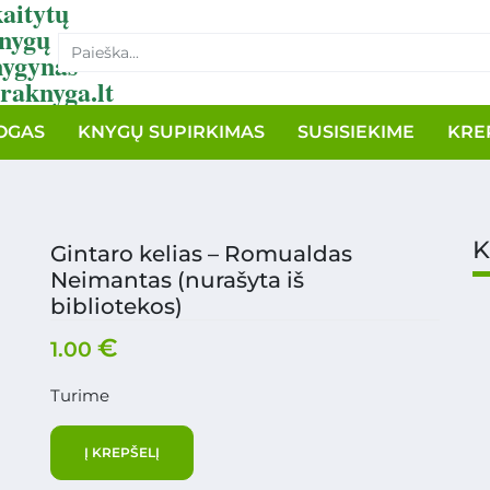
aitytų
nygų
nygynas
raknyga.lt
OGAS
KNYGŲ SUPIRKIMAS
SUSISIEKIME
KRE
K
Gintaro kelias – Romualdas
Neimantas (nurašyta iš
bibliotekos)
€
1.00
Turime
Į KREPŠELĮ