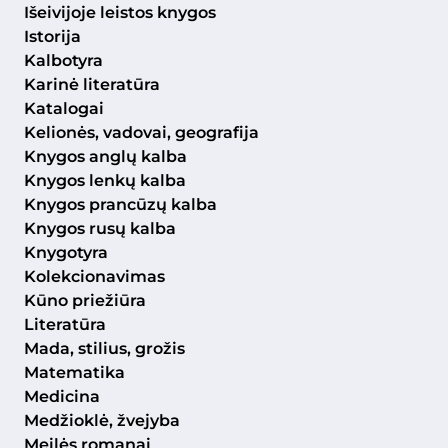
Išeivijoje leistos knygos
Istorija
Kalbotyra
Karinė literatūra
Katalogai
Kelionės, vadovai, geografija
Knygos anglų kalba
Knygos lenkų kalba
Knygos prancūzų kalba
Knygos rusų kalba
Knygotyra
Kolekcionavimas
Kūno priežiūra
Literatūra
Mada, stilius, grožis
Matematika
Medicina
Medžioklė, žvejyba
Meilės romanai