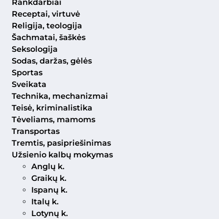
Rankdarbiai
Receptai, virtuvė
Religija, teologija
Šachmatai, šaškės
Seksologija
Sodas, daržas, gėlės
Sportas
Sveikata
Technika, mechanizmai
Teisė, kriminalistika
Tėveliams, mamoms
Transportas
Tremtis, pasipriešinimas
Užsienio kalbų mokymas
Anglų k.
Graikų k.
Ispanų k.
Italų k.
Lotynų k.