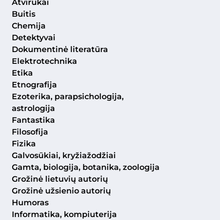
Atvirukai
Buitis
Chemija
Detektyvai
Dokumentinė literatūra
Elektrotechnika
Etika
Etnografija
Ezoterika, parapsichologija,
astrologija
Fantastika
Filosofija
Fizika
Galvosūkiai, kryžiažodžiai
Gamta, biologija, botanika, zoologija
Grožinė lietuvių autorių
Grožinė užsienio autorių
Humoras
Informatika, kompiuterija