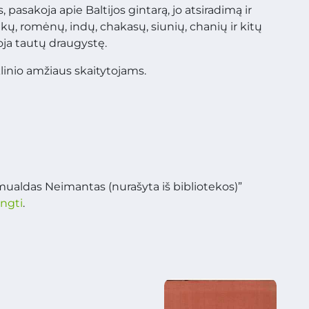
pasakoja apie Baltijos gintarą, jo atsiradimą ir
akų, romėnų, indų, chakasų, siunių, chanių ir kitų
oja tautų draugystę.
linio amžiaus skaitytojams.
mualdas Neimantas (nurašyta iš bibliotekos)”
ungti
.