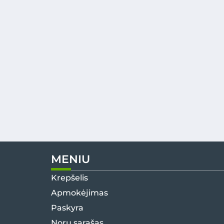
MENIU
Krepšelis
Apmokėjimas
Paskyra
Norų sąrašas