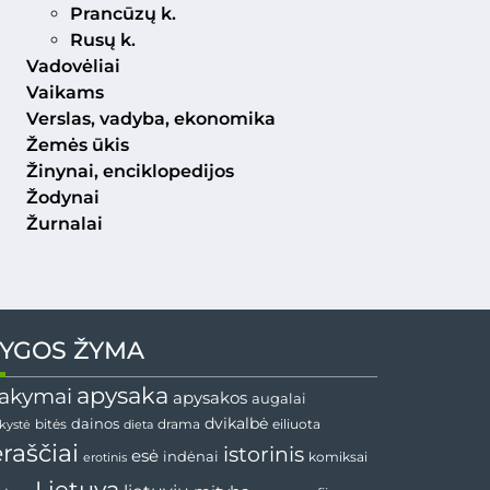
Prancūzų k.
Rusų k.
Vadovėliai
Vaikams
Verslas, vadyba, ekonomika
Žemės ūkis
Žinynai, enciklopedijos
Žodynai
Žurnalai
YGOS ŽYMA
apysaka
akymai
apysakos
augalai
dainos
dvikalbė
drama
nkystė
bitės
dieta
eiliuota
ėraščiai
istorinis
esė
indėnai
komiksai
erotinis
Lietuva