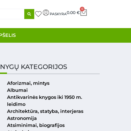
0
0.00
€
PASKYRA
PŠELIS
NYGŲ KATEGORIJOS
Aforizmai, mintys
Albumai
Antikvarinės knygos iki 1950 m.
leidimo
Architektūra, statyba, interjeras
Astronomija
Atsiminimai, biografijos