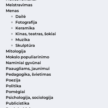
Meistravimas
Menas
Dailė
Fotografija
Keramika
Kinas, teatras, šokiai
Muzika
Skulptūra
Mitologija
Mokslo populiarinimo
Naminiai gyvūnai
Paaugliams, jaunimui
Pedagogika, švietimas
Poezija
Politika
Pomėgiai
Psichologija, sociologija
Publicistika