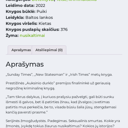
Leidimo data:
2022
Knygos būklė:
Puiki
Leidykla:
Baltos lankos
Knygos viršelis:
Kietas
Knygos puslapių skaičius:
376
Žyma:
nusikaltimai
Aprašymas
Atsiliepimai (0)
Aprašymas
„Sunday Times”, „New Statesman” ir „Irish Times” metų knyga.
Prestižinės „Auksinio durklo” premijos finalininkė už geriausią
negrožinę kriminalinę knygą.
„Tam tikrus dalykus, į kuriuos prašysiu pažvelgti, gali būti sunku
išmesti iš galvos, bet iš patirties žinau, kad įžvalgos į svetimas
patirtis mus perkeičia, be to, visada būsiu šalia jūsų, stengdamasi
kančią paversti prasme.”
Serijinės žmogžudystės. Padegimas. Seksualinis smurtas. Kokie yra
žmonės, įvykdę tokius žiaurus nusikaltimus? Kokios jų istorijos?