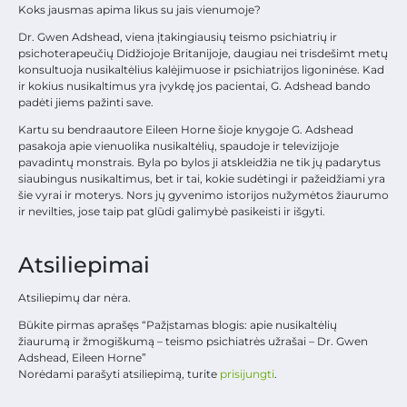
Koks jausmas apima likus su jais vienumoje?
Dr. Gwen Adshead, viena įtakingiausių teismo psichiatrių ir
psichoterapeučių Didžiojoje Britanijoje, daugiau nei trisdešimt metų
konsultuoja nusikaltėlius kalėjimuose ir psichiatrijos ligoninėse. Kad
ir kokius nusikaltimus yra įvykdę jos pacientai, G. Adshead bando
padėti jiems pažinti save.
Kartu su bendraautore Eileen Horne šioje knygoje G. Adshead
pasakoja apie vienuolika nusikaltėlių, spaudoje ir televizijoje
pavadintų monstrais. Byla po bylos ji atskleidžia ne tik jų padarytus
siaubingus nusikaltimus, bet ir tai, kokie sudėtingi ir pažeidžiami yra
šie vyrai ir moterys. Nors jų gyvenimo istorijos nužymėtos žiaurumo
ir nevilties, jose taip pat glūdi galimybė pasikeisti ir išgyti.
Atsiliepimai
Atsiliepimų dar nėra.
Būkite pirmas aprašęs “Pažįstamas blogis: apie nusikaltėlių
žiaurumą ir žmogiškumą – teismo psichiatrės užrašai – Dr. Gwen
Adshead, Eileen Horne”
Norėdami parašyti atsiliepimą, turite
prisijungti
.