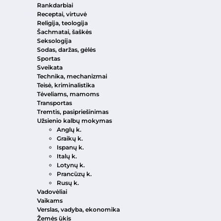
Rankdarbiai
Receptai, virtuvė
Religija, teologija
Šachmatai, šaškės
Seksologija
Sodas, daržas, gėlės
Sportas
Sveikata
Technika, mechanizmai
Teisė, kriminalistika
Tėveliams, mamoms
Transportas
Tremtis, pasipriešinimas
Užsienio kalbų mokymas
Anglų k.
Graikų k.
Ispanų k.
Italų k.
Lotynų k.
Prancūzų k.
Rusų k.
Vadovėliai
Vaikams
Verslas, vadyba, ekonomika
Žemės ūkis