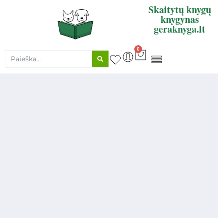
Skaitytų knygų
knygynas
geraknyga.lt
0
KNYGŲ SUPIRKIMAS