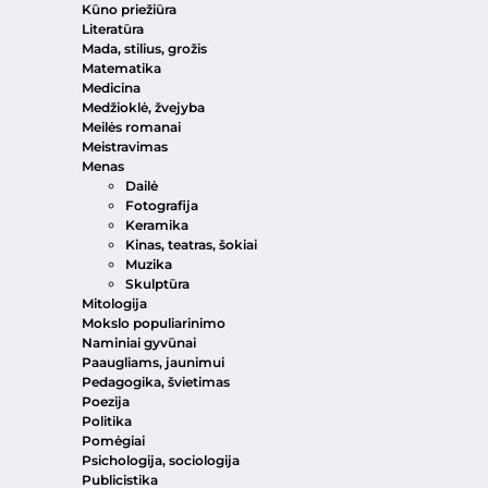
Kūno priežiūra
Literatūra
Mada, stilius, grožis
Matematika
Medicina
Medžioklė, žvejyba
Meilės romanai
Meistravimas
Menas
Dailė
Fotografija
Keramika
Kinas, teatras, šokiai
Muzika
Skulptūra
Mitologija
Mokslo populiarinimo
Naminiai gyvūnai
Paaugliams, jaunimui
Pedagogika, švietimas
Poezija
Politika
Pomėgiai
Psichologija, sociologija
Publicistika