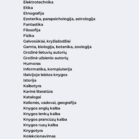
Elektrotechnika
Etika
Etnografija
Ezoterika, parapsichologija, astrologija
Fantastika
Filosofija
Fizika
Galvosūkiai, kryžiažodžiai
Gamta, biologija, botanika, zoologija
Grožinė lietuvių autorių
Grožinė užsienio autorių
Humoras
Informatika, kompiuterija
Išeivijoje leistos knygos
Istorija
Kalbotyra
Karinė literatūra
Katalogai
Kelionės, vadovai, geografija
Knygos anglų kalba
Knygos lenkų kalba
Knygos prancūzų kalba
Knygos rusų kalba
Knygotyra
Kolekcionavimas