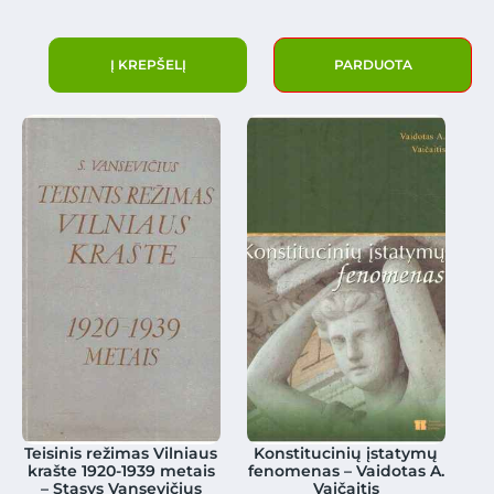
Į KREPŠELĮ
PARDUOTA
Teisinis režimas Vilniaus
Konstitucinių įstatymų
krašte 1920-1939 metais
fenomenas – Vaidotas A.
– Stasys Vansevičius
Vaičaitis