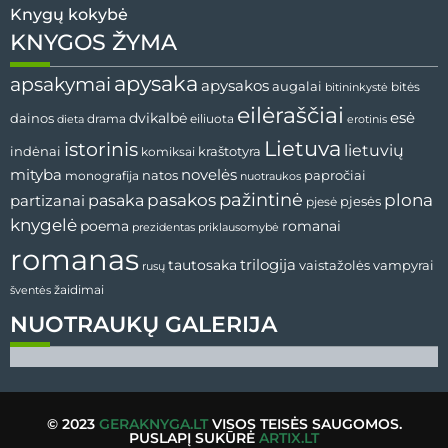
Knygų kokybė
KNYGOS ŽYMA
apysaka
apsakymai
apysakos
augalai
bitininkystė
bitės
eilėraščiai
esė
dainos
dvikalbė
drama
dieta
eiliuota
erotinis
Lietuva
istorinis
lietuvių
indėnai
komiksai
kraštotyra
mityba
novelės
natos
papročiai
monografija
nuotraukos
pažintinė
pasaka
pasakos
plona
partizanai
pjesės
pjesė
knygelė
poema
romanai
prezidentas
priklausomybė
romanas
tautosaka
trilogija
vaistažolės
vampyrai
rusų
žaidimai
šventės
NUOTRAUKŲ GALERIJA
© 2023
GERAKNYGA.LT
VISOS TEISĖS SAUGOMOS.
PUSLAPĮ SUKŪRĖ
ARTIX.LT