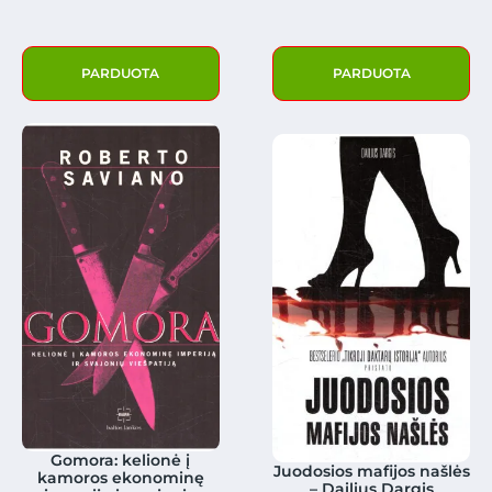
PARDUOTA
PARDUOTA
Gomora: kelionė į
Juodosios mafijos našlės
kamoros ekonominę
– Dailius Dargis