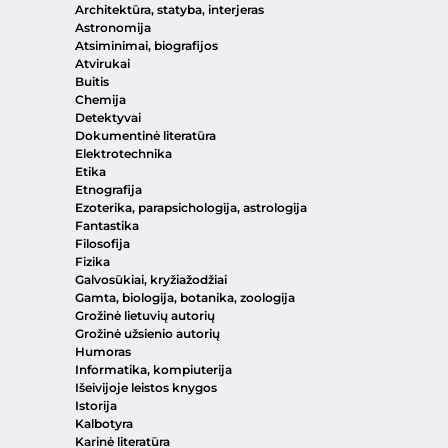
Architektūra, statyba, interjeras
Astronomija
Atsiminimai, biografijos
Atvirukai
Buitis
Chemija
Detektyvai
Dokumentinė literatūra
Elektrotechnika
Etika
Etnografija
Ezoterika, parapsichologija, astrologija
Fantastika
Filosofija
Fizika
Galvosūkiai, kryžiažodžiai
Gamta, biologija, botanika, zoologija
Grožinė lietuvių autorių
Grožinė užsienio autorių
Humoras
Informatika, kompiuterija
Išeivijoje leistos knygos
Istorija
Kalbotyra
Karinė literatūra