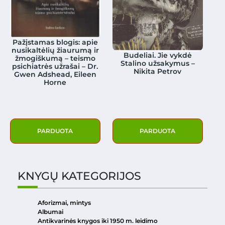
Pažįstamas blogis: apie
nusikaltėlių žiaurumą ir
Budeliai. Jie vykdė
žmogiškumą – teismo
Stalino užsakymus –
psichiatrės užrašai – Dr.
Nikita Petrov
Gwen Adshead, Eileen
Horne
PARDUOTA
PARDUOTA
KNYGŲ KATEGORIJOS
Aforizmai, mintys
Albumai
Antikvarinės knygos iki 1950 m. leidimo