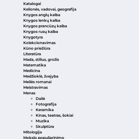
Katalogai
Kelionės, vadovai, geografija
Knygos anglų kalba
Knygos lenkų kalba
Knygos prancūzų kalba
Knygos rusų kalba
Knygotyra
Kolekcionavimas
Kūno priežiūra
Literatūra
Mada, stilius, grožis
Matematika
Medicina
Medžioklė, žvejyba
Meilės romanai
Meistravimas
Menas
Dailė
Fotografija
Keramika
Kinas, teatras, šokiai
Muzika
Skulptūra
Mitologija
Mokslo populiarinimo