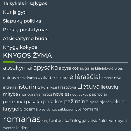
Taisyklės ir sąlygos
Kur įsigyti
Slapukų politika
Prekių pristatymas
Atsiskaitymo būdai
Knygų kokybė
KNYGOS ŽYMA
apysaka
apsakymai
apysakos
augalai
bitininkystė
bitės
eilėraščiai
esė
dainos
dvikalbė
drama
dieta
eiliuota
erotinis
Lietuva
istorinis
lietuvių
indėnai
komiksai
kraštotyra
mityba
novelės
natos
papročiai
monografija
nuotraukos
pažintinė
pasaka
pasakos
plona
partizanai
pjesės
pjesė
knygelė
poema
romanai
prezidentas
priklausomybė
romanas
tautosaka
trilogija
vaistažolės
vampyrai
rusų
žaidimai
šventės