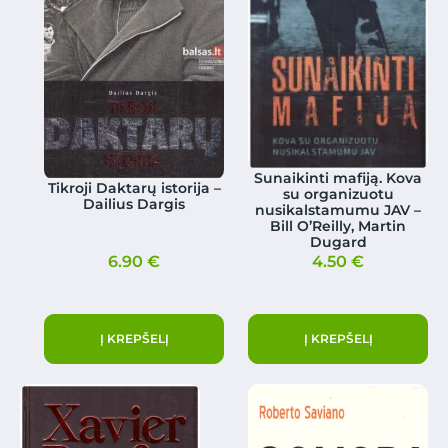
Sunaikinti mafiją. Kova
Tikroji Daktarų istorija –
su organizuotu
Dailius Dargis
nusikalstamumu JAV –
Bill O’Reilly, Martin
Dugard
6.90
€
4.50
€
Į KREPŠELĮ
Į KREPŠELĮ