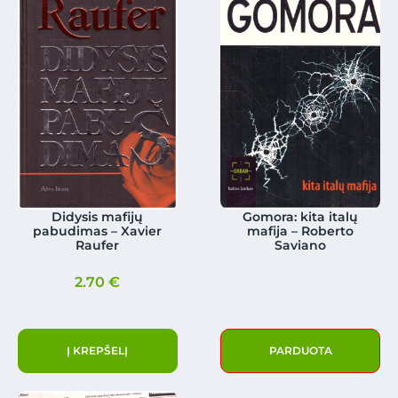
Didysis mafijų
Gomora: kita italų
pabudimas – Xavier
mafija – Roberto
Raufer
Saviano
2.70
€
Į KREPŠELĮ
PARDUOTA