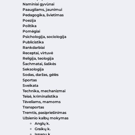
Naminiai gyvūnai
Paaugliams, jaunimui
Pedagogika, švietimas
Poezija
Politika
Pomėgiai
Psichologija, sociologija
Publicistika
Rankdarbiai
Receptai, virtuvė
Religija, teologija
Šachmatai, šaškės
Seksologija
Sodas, daržas, gėlės
Sportas
Sveikata
Technika, mechanizmai
Teisė, kriminalistika
Tėveliams, mamoms
Transportas
Tremtis, pasipriešinimas
Užsienio kalbų mokymas
Anglų k.
Graikų k.
Ispanų k.