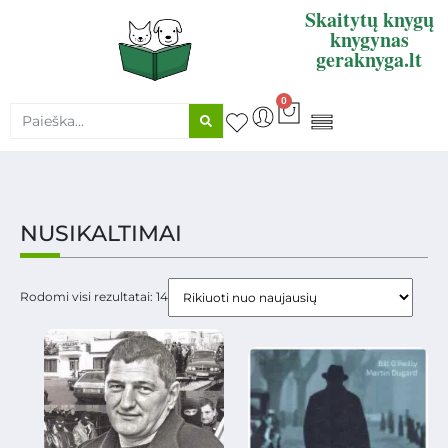
Skaitytų knygų
knygynas
geraknyga.lt
0
KNYGŲ SUPIRKIMAS
NUSIKALTIMAI
Rodomi visi rezultatai: 14