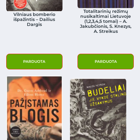
Totalitarinių režimų
Vilniaus bomberio
nusikaltimai Lietuvoje
išpažintis – Dailius
(1,2,3,4,5 tomai) – A.
Dargis
Jakubčionis, S. Knezys,
A. Streikus
PARDUOTA
PARDUOTA