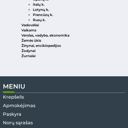
Italų k.
Lotynų k.
Prancūzų k.
Rusų k.
Vadovėliai
Vaikams
Verslas, vadyba, ekonomika
Žemės ūkis
Žinynai, enciklopedijos
Žodynai
Žurnalai
MENIU
Krepšelis
Apmokėjimas
Paskyra
Norų sąrašas