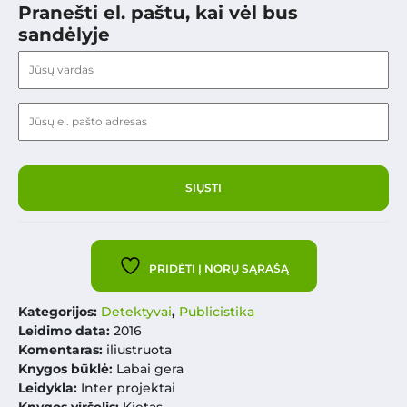
Pranešti el. paštu, kai vėl bus
sandėlyje
PRIDĖTI Į NORŲ SĄRAŠĄ
Kategorijos:
Detektyvai
,
Publicistika
Leidimo data:
2016
Komentaras:
iliustruota
Knygos būklė:
Labai gera
Leidykla:
Inter projektai
Knygos viršelis:
Kietas