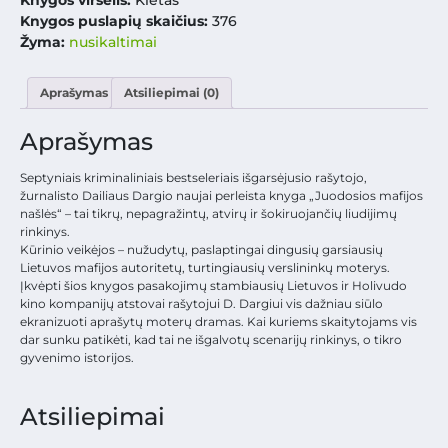
Knygos puslapių skaičius:
376
Žyma:
nusikaltimai
Aprašymas
Atsiliepimai (0)
Aprašymas
Septyniais kriminaliniais bestseleriais išgarsėjusio rašytojo,
žurnalisto Dailiaus Dargio naujai perleista knyga „Juodosios mafijos
našlės“ – tai tikrų, nepagražintų, atvirų ir šokiruojančių liudijimų
rinkinys.
Kūrinio veikėjos – nužudytų, paslaptingai dingusių garsiausių
Lietuvos mafijos autoritetų, turtingiausių verslininkų moterys.
Įkvėpti šios knygos pasakojimų stambiausių Lietuvos ir Holivudo
kino kompanijų atstovai rašytojui D. Dargiui vis dažniau siūlo
ekranizuoti aprašytų moterų dramas. Kai kuriems skaitytojams vis
dar sunku patikėti, kad tai ne išgalvotų scenarijų rinkinys, o tikro
gyvenimo istorijos.
Atsiliepimai