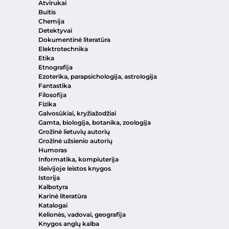
Atvirukai
Buitis
Chemija
Detektyvai
Dokumentinė literatūra
Elektrotechnika
Etika
Etnografija
Ezoterika, parapsichologija, astrologija
Fantastika
Filosofija
Fizika
Galvosūkiai, kryžiažodžiai
Gamta, biologija, botanika, zoologija
Grožinė lietuvių autorių
Grožinė užsienio autorių
Humoras
Informatika, kompiuterija
Išeivijoje leistos knygos
Istorija
Kalbotyra
Karinė literatūra
Katalogai
Kelionės, vadovai, geografija
Knygos anglų kalba