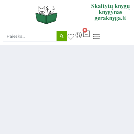
Skaitytų knygų
knygynas
geraknyga.lt
0
KNYGŲ SUPIRKIMAS