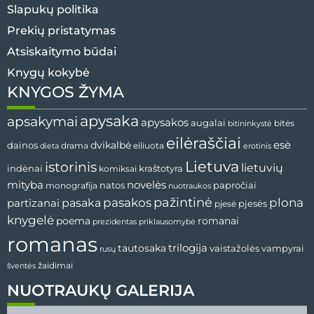
Slapukų politika
Prekių pristatymas
Atsiskaitymo būdai
Knygų kokybė
KNYGOS ŽYMA
apysaka
apsakymai
apysakos
augalai
bitininkystė
bitės
eilėraščiai
esė
dainos
dvikalbė
drama
dieta
eiliuota
erotinis
Lietuva
istorinis
lietuvių
indėnai
komiksai
kraštotyra
mityba
novelės
natos
papročiai
monografija
nuotraukos
pažintinė
pasaka
pasakos
plona
partizanai
pjesės
pjesė
knygelė
poema
romanai
prezidentas
priklausomybė
romanas
tautosaka
trilogija
vaistažolės
vampyrai
rusų
žaidimai
šventės
NUOTRAUKŲ GALERIJA