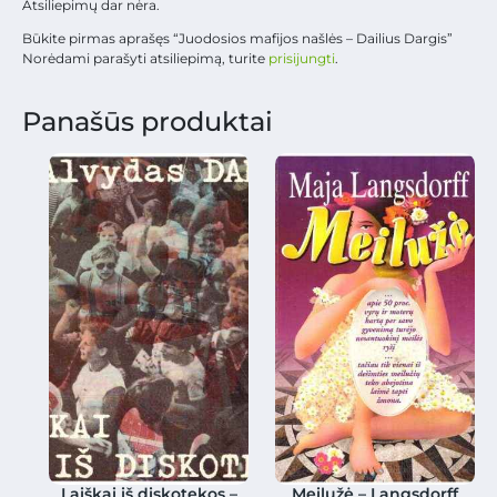
Atsiliepimų dar nėra.
Būkite pirmas aprašęs “Juodosios mafijos našlės – Dailius Dargis”
Norėdami parašyti atsiliepimą, turite
prisijungti
.
Panašūs produktai
Laiškai iš diskotekos –
Meilužė – Langsdorff