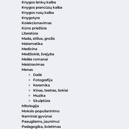
Knygos lenkų kalba
Knygos prancūzų kalba
Knygos rusų kalba
Knygotyra
Kolekcionavimas
Kūno priežiūra
Literatūra
Mada, stilius, grožis
Matematika
Medicina
Medžioklė, žvejyba
Meilės romanai
Meistravimas
Menas
Dailė
Fotografija
Keramika
Kinas, teatras, šokiai
Muzika
Skulptūra
Mitologija
Mokslo populiarinimo
Naminiai gyvūnai
Paaugliams, jaunimui
Pedagogika, švietimas