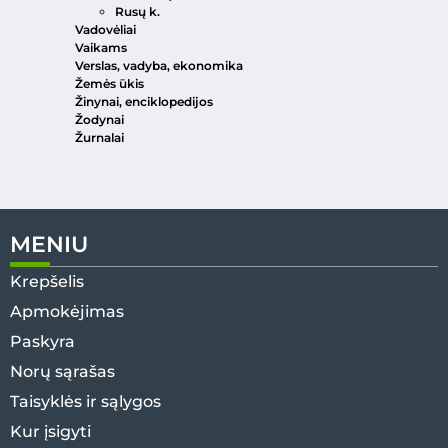
Rusų k.
Vadovėliai
Vaikams
Verslas, vadyba, ekonomika
Žemės ūkis
Žinynai, enciklopedijos
Žodynai
Žurnalai
MENIU
Krepšelis
Apmokėjimas
Paskyra
Norų sąrašas
Taisyklės ir sąlygos
Kur įsigyti