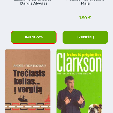
Dargis Alvydas
Maja
1.50
€
PARDUOTA
Į KREPŠELĮ