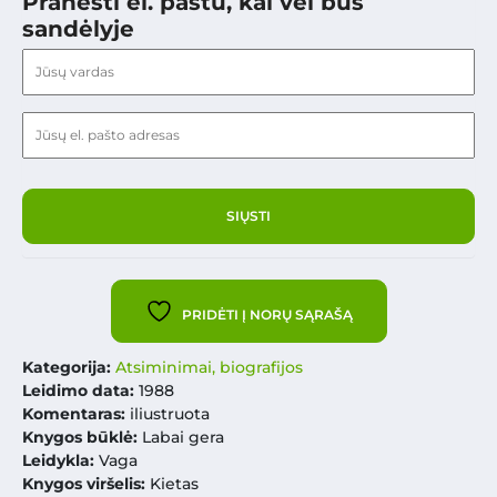
Pranešti el. paštu, kai vėl bus
sandėlyje
PRIDĖTI Į NORŲ SĄRAŠĄ
Kategorija:
Atsiminimai, biografijos
Leidimo data:
1988
Komentaras:
iliustruota
Knygos būklė:
Labai gera
Leidykla:
Vaga
Knygos viršelis:
Kietas