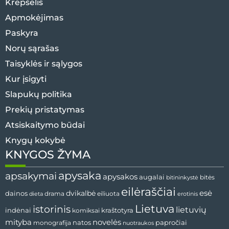
Krepšelis
Apmokėjimas
Paskyra
Norų sąrašas
Taisyklės ir sąlygos
Kur įsigyti
Slapukų politika
Prekių pristatymas
Atsiskaitymo būdai
Knygų kokybė
KNYGOS ŽYMA
apysaka
apsakymai
apysakos
augalai
bitininkystė
bitės
eilėraščiai
esė
dainos
dvikalbė
drama
dieta
eiliuota
erotinis
Lietuva
istorinis
lietuvių
indėnai
komiksai
kraštotyra
mityba
novelės
natos
papročiai
monografija
nuotraukos