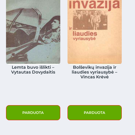
Lemta buvo išlikti –
Bolševikų invazija ir
Vytautas Dovydaitis
liaudies vyriausybė –
Vincas Krėvė
PARDUOTA
PARDUOTA