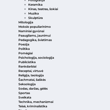
Fotografija
Keramika
Kinas, teatras, šokiai
Muzika
Skulptūra
Mitologija
Mokslo populiarinimo
Naminiai gyvūnai
Paaugliams, jaunimui
Pedagogika, švietimas
Poezija
Politika
Pomėgiai
Psichologija, sociologija
Publicistika
Rankdarbiai
Receptai, virtuvė
Religija, teologija
Šachmatai, šaškės
Seksologija
Sodas, daržas, gėlės
Sportas
Sveikata
Technika, mechanizmai
Teisė, kriminalistika