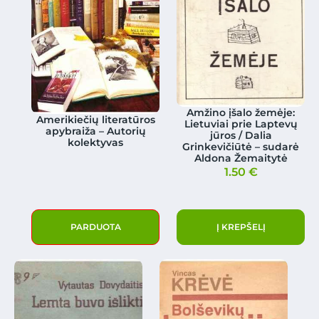
Amžino įšalo žemėje:
Amerikiečių literatūros
Lietuviai prie Laptevų
apybraiža – Autorių
jūros / Dalia
kolektyvas
Grinkevičiūtė – sudarė
Aldona Žemaitytė
1.50
€
PARDUOTA
Į KREPŠELĮ