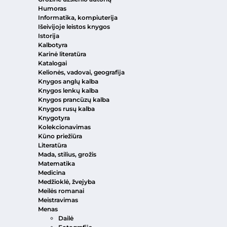
Humoras
Informatika, kompiuterija
Išeivijoje leistos knygos
Istorija
Kalbotyra
Karinė literatūra
Katalogai
Kelionės, vadovai, geografija
Knygos anglų kalba
Knygos lenkų kalba
Knygos prancūzų kalba
Knygos rusų kalba
Knygotyra
Kolekcionavimas
Kūno priežiūra
Literatūra
Mada, stilius, grožis
Matematika
Medicina
Medžioklė, žvejyba
Meilės romanai
Meistravimas
Menas
Dailė