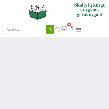
Skaitytų knygų
knygynas
geraknyga.lt
0
KNYGŲ SUPIRKIMAS