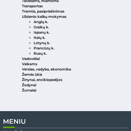
Tėveliams, mamoms
Transportas
Tremtis, pasipriešinimas
Užsienio kalbų mokymas
Anglų k.
Graikų k.
Ispanų k.
Italų k.
Lotynų k.
Prancūzų k.
Rusų k.
Vadovėliai
Vaikams
Verslas, vadyba, ekonomika
Žemės ūkis
Žinynai, enciklopedijos
Žodynai
Žurnalai
MENIU