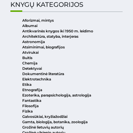
KNYGŲ KATEGORIJOS
Aforizmai, mintys
Albumai
Antikvarinės knygos iki 1950 m. leidimo
Architektūra, statyba, interjeras
Astronomija
Atsiminimai, biografijos
Atvirukai
Buitis
Chemija
Detektyvai
Dokumentinė literatūra
Elektrotechnika
Etika
Etnografija
Ezoterika, parapsichologija, astrologija
Fantastika
Filosofija
Fizika
Galvosūkiai, kryžiažodžiai
Gamta, biologija, botanika, zoologija
Grožinė lietuvių autorių
Grožinė užsienio autorių