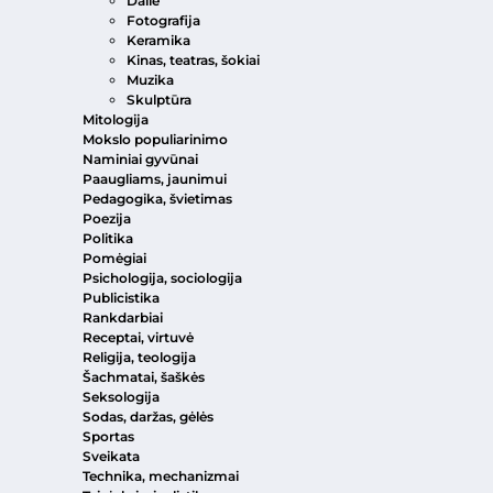
Dailė
Fotografija
Keramika
Kinas, teatras, šokiai
Muzika
Skulptūra
Mitologija
Mokslo populiarinimo
Naminiai gyvūnai
Paaugliams, jaunimui
Pedagogika, švietimas
Poezija
Politika
Pomėgiai
Psichologija, sociologija
Publicistika
Rankdarbiai
Receptai, virtuvė
Religija, teologija
Šachmatai, šaškės
Seksologija
Sodas, daržas, gėlės
Sportas
Sveikata
Technika, mechanizmai