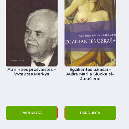
Atminties prošvaistės –
Egziliantės užrašai –
Vytautas Merkys
Aušra Marija Sluckaitė-
Jurašienė
PARDUOTA
PARDUOTA