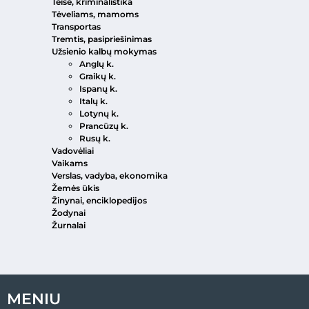
Teisė, kriminalistika
Tėveliams, mamoms
Transportas
Tremtis, pasipriešinimas
Užsienio kalbų mokymas
Anglų k.
Graikų k.
Ispanų k.
Italų k.
Lotynų k.
Prancūzų k.
Rusų k.
Vadovėliai
Vaikams
Verslas, vadyba, ekonomika
Žemės ūkis
Žinynai, enciklopedijos
Žodynai
Žurnalai
MENIU