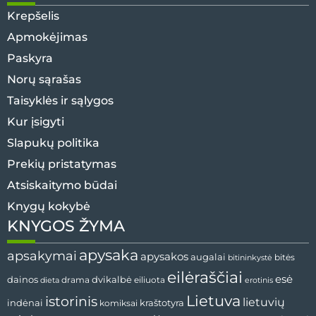
Krepšelis
Apmokėjimas
Paskyra
Norų sąrašas
Taisyklės ir sąlygos
Kur įsigyti
Slapukų politika
Prekių pristatymas
Atsiskaitymo būdai
Knygų kokybė
KNYGOS ŽYMA
apysaka
apsakymai
apysakos
augalai
bitės
bitininkystė
eilėraščiai
esė
dvikalbė
dainos
drama
dieta
eiliuota
erotinis
Lietuva
istorinis
lietuvių
indėnai
komiksai
kraštotyra