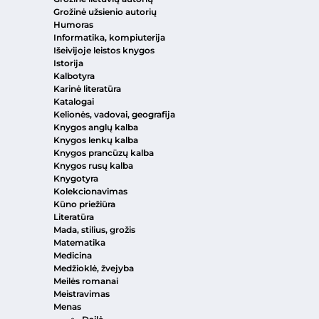
Grožinė užsienio autorių
Humoras
Informatika, kompiuterija
Išeivijoje leistos knygos
Istorija
Kalbotyra
Karinė literatūra
Katalogai
Kelionės, vadovai, geografija
Knygos anglų kalba
Knygos lenkų kalba
Knygos prancūzų kalba
Knygos rusų kalba
Knygotyra
Kolekcionavimas
Kūno priežiūra
Literatūra
Mada, stilius, grožis
Matematika
Medicina
Medžioklė, žvejyba
Meilės romanai
Meistravimas
Menas