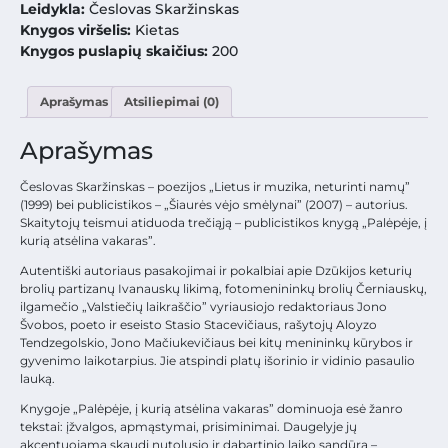
Leidykla:
Česlovas Skaržinskas
Knygos viršelis:
Kietas
Knygos puslapių skaičius:
200
Aprašymas
Atsiliepimai (0)
Aprašymas
Česlovas Skaržinskas – poezijos „Lietus ir muzika, neturinti namų”
(1999) bei publicistikos – „Šiaurės vėjo smėlynai” (2007) – autorius.
Skaitytojų teismui atiduoda trečiąją – publicistikos knygą „Palėpėje, į
kurią atsėlina vakaras”.
Autentiški autoriaus pasakojimai ir pokalbiai apie Dzūkijos keturių
brolių partizanų Ivanauskų likimą, fotomenininkų brolių Černiauskų,
ilgamečio „Valstiečių laikraščio” vyriausiojo redaktoriaus Jono
Švobos, poeto ir eseisto Stasio Stacevičiaus, rašytojų Aloyzo
Tendzegolskio, Jono Mačiukevičiaus bei kitų menininkų kūrybos ir
gyvenimo laikotarpius. Jie atspindi platų išorinio ir vidinio pasaulio
lauką.
Knygoje „Palėpėje, į kurią atsėlina vakaras” dominuoja esė žanro
tekstai: įžvalgos, apmąstymai, prisiminimai. Daugelyje jų
akcentuojama skaudi nutolusio ir dabartinio laiko sandūra –