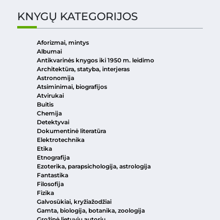
KNYGŲ KATEGORIJOS
Aforizmai, mintys
Albumai
Antikvarinės knygos iki 1950 m. leidimo
Architektūra, statyba, interjeras
Astronomija
Atsiminimai, biografijos
Atvirukai
Buitis
Chemija
Detektyvai
Dokumentinė literatūra
Elektrotechnika
Etika
Etnografija
Ezoterika, parapsichologija, astrologija
Fantastika
Filosofija
Fizika
Galvosūkiai, kryžiažodžiai
Gamta, biologija, botanika, zoologija
Grožinė lietuvių autorių