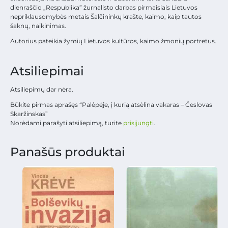
dienraščio „Respublika” žurnalisto darbas pirmaisiais Lietuvos
nepriklausomybės metais Šalčininkų krašte, kaimo, kaip tautos
šaknų, naikinimas.
Autorius pateikia žymių Lietuvos kultūros, kaimo žmonių portretus.
Atsiliepimai
Atsiliepimų dar nėra.
Būkite pirmas aprašęs “Palėpėje, į kurią atsėlina vakaras – Česlovas
Skaržinskas”
Norėdami parašyti atsiliepimą, turite
prisijungti
.
Panašūs produktai