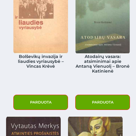
Bolševikų invazija ir
Atodairų vasara:
liaudies vyriausybė –
atsiminimai apie
Vincas Krėvė
Antaną Vienuolį – Bronė
Katinienė
PARDUOTA
PARDUOTA