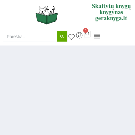
Skaitytų knygų
knygynas
geraknyga.lt
0
KNYGŲ SUPIRKIMAS