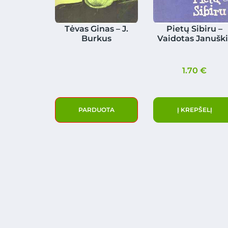
Tėvas Ginas – J.
Pietų Sibiru –
Burkus
Vaidotas Januški
1.70
€
PARDUOTA
Į KREPŠELĮ