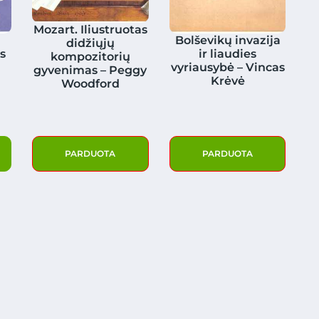
Mozart. Iliustruotas
Bolševikų invazija
didžiųjų
s
ir liaudies
kompozitorių
vyriausybė – Vincas
gyvenimas – Peggy
Krėvė
Woodford
PARDUOTA
PARDUOTA