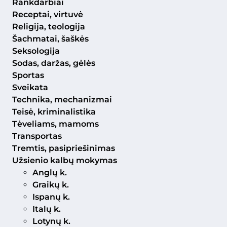
Rankdarbiai
Receptai, virtuvė
Religija, teologija
Šachmatai, šaškės
Seksologija
Sodas, daržas, gėlės
Sportas
Sveikata
Technika, mechanizmai
Teisė, kriminalistika
Tėveliams, mamoms
Transportas
Tremtis, pasipriešinimas
Užsienio kalbų mokymas
Anglų k.
Graikų k.
Ispanų k.
Italų k.
Lotynų k.