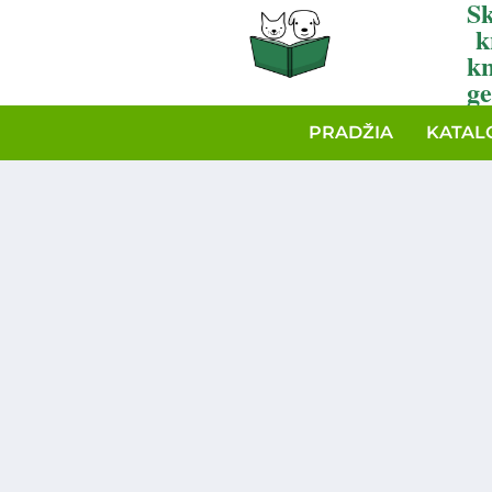
Sk
k
k
ge
PRADŽIA
KATAL