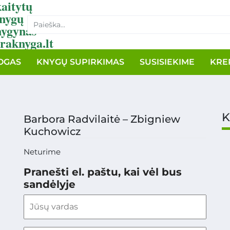
aitytų
nygų
nygynas
raknyga.lt
OGAS
KNYGŲ SUPIRKIMAS
SUSISIEKIME
KRE
K
Barbora Radvilaitė – Zbigniew
Kuchowicz
Neturime
Pranešti el. paštu, kai vėl bus
sandėlyje