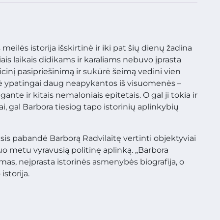
ilės istorija išskirtinė ir iki pat šių dienų žadina
is laikais didikams ir karaliams nebuvo įprasta
dicinį pasipriešinimą ir sukūrė šeimą vedini vien
ukė ypatingai daug neapykantos iš visuomenės –
nte ir kitais nemaloniais epitetais. O gal ji tokia ir
i, gal Barbora tiesiog tapo istorinių aplinkybių
is pabandė Barborą Radvilaitę vertinti objektyviai
uo metu vyravusią politinę aplinką. „Barbora
yrimas, neįprasta istorinės asmenybės biografija, o
storija.