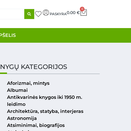
0
0.00
€
PASKYRA
PŠELIS
NYGŲ KATEGORIJOS
Aforizmai, mintys
Albumai
Antikvarinės knygos iki 1950 m.
leidimo
Architektūra, statyba, interjeras
Astronomija
Atsiminimai, biografijos