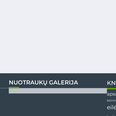
NUOTRAUKŲ GALERIJA
KN
aps
bitini
eil