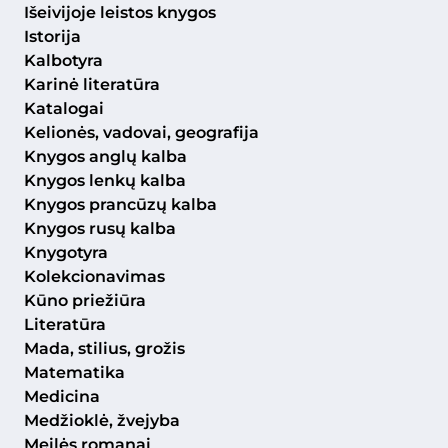
Išeivijoje leistos knygos
Istorija
Kalbotyra
Karinė literatūra
Katalogai
Kelionės, vadovai, geografija
Knygos anglų kalba
Knygos lenkų kalba
Knygos prancūzų kalba
Knygos rusų kalba
Knygotyra
Kolekcionavimas
Kūno priežiūra
Literatūra
Mada, stilius, grožis
Matematika
Medicina
Medžioklė, žvejyba
Meilės romanai