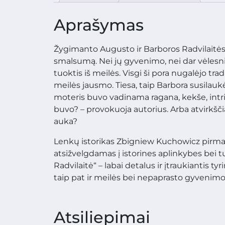
Aprašymas
Žygimanto Augusto ir Barboros Radvilaitės me
smalsumą. Nei jų gyvenimo, nei dar vėlesnia
tuoktis iš meilės. Visgi ši pora nugalėjo tra
meilės jausmo. Tiesa, taip Barbora susila
moteris buvo vadinama ragana, kekše, intriga
buvo? – provokuoja autorius. Arba atvirkščia
auka?
Lenkų istorikas Zbigniew Kuchowicz pirmas
atsižvelgdamas į istorines aplinkybes bei t
Radvilaitė“ – labai detalus ir įtraukiantis t
taip pat ir meilės bei nepaprasto gyvenimo i
Atsiliepimai