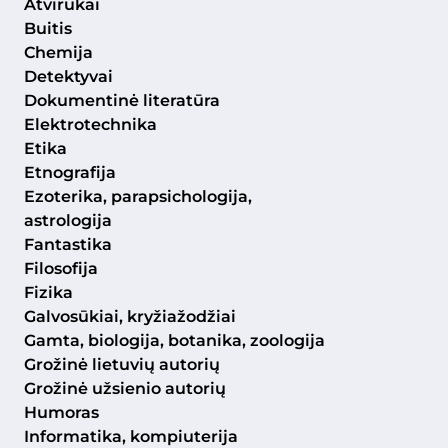
Atvirukai
Buitis
Chemija
Detektyvai
Dokumentinė literatūra
Elektrotechnika
Etika
Etnografija
Ezoterika, parapsichologija,
astrologija
Fantastika
Filosofija
Fizika
Galvosūkiai, kryžiažodžiai
Gamta, biologija, botanika, zoologija
Grožinė lietuvių autorių
Grožinė užsienio autorių
Humoras
Informatika, kompiuterija