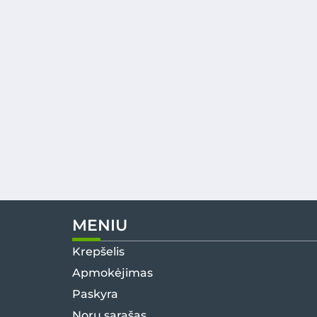
MENIU
Krepšelis
Apmokėjimas
Paskyra
Norų sąrašas