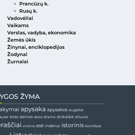
Prancūzų k.
Rusų k.
Vadovėliai
Vaikams
Verslas, vadyba, ekonomika
Žemės ūkis
Žinynai, enciklopedijos
Žodynai
Žurnalai
YGOS ŽYMA
apysaka
akymai
apysakos
augalai
dvikalbė
dainos
drama
bitės
dieta
eiliuota
nkystė
ėraščiai
istorinis
esė
indėnai
komiksai
erotinis
Lietuva