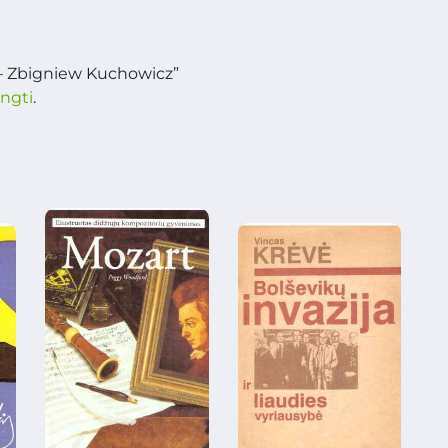
 – Zbigniew Kuchowicz”
ungti
.