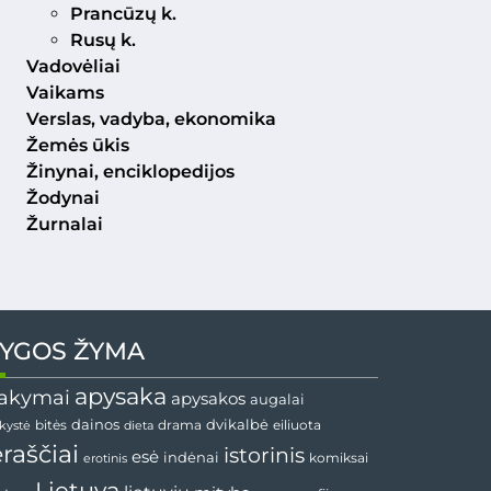
Prancūzų k.
Rusų k.
Vadovėliai
Vaikams
Verslas, vadyba, ekonomika
Žemės ūkis
Žinynai, enciklopedijos
Žodynai
Žurnalai
YGOS ŽYMA
apysaka
akymai
apysakos
augalai
dvikalbė
dainos
drama
bitės
dieta
eiliuota
nkystė
ėraščiai
istorinis
esė
indėnai
komiksai
erotinis
Lietuva