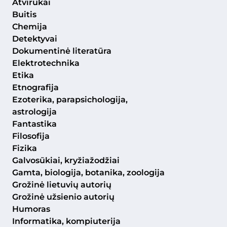
Atvirukai
Buitis
Chemija
Detektyvai
Dokumentinė literatūra
Elektrotechnika
Etika
Etnografija
Ezoterika, parapsichologija,
astrologija
Fantastika
Filosofija
Fizika
Galvosūkiai, kryžiažodžiai
Gamta, biologija, botanika, zoologija
Grožinė lietuvių autorių
Grožinė užsienio autorių
Humoras
Informatika, kompiuterija