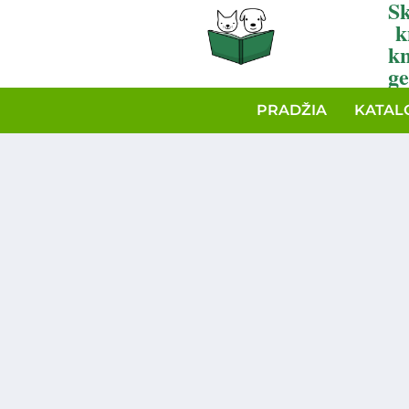
Sk
k
k
ge
PRADŽIA
KATAL