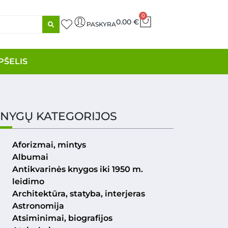
0
0.00
€
PASKYRA
PŠELIS
NYGŲ KATEGORIJOS
Aforizmai, mintys
Albumai
Antikvarinės knygos iki 1950 m.
leidimo
Architektūra, statyba, interjeras
Astronomija
Atsiminimai, biografijos