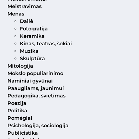
Meistravimas
Menas
Dailė
Fotografija
Keramika
Kinas, teatras, šokiai
Muzika
Skulptūra
Mitologija
Mokslo populiarinimo
Naminiai gyvūnai
Paaugliams, jaunimui
Pedagogika, švietimas
Poezija
Politika
Pomėgiai
Psichologija, sociologija
Publicistika