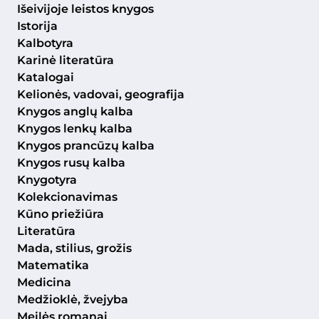
Išeivijoje leistos knygos
Istorija
Kalbotyra
Karinė literatūra
Katalogai
Kelionės, vadovai, geografija
Knygos anglų kalba
Knygos lenkų kalba
Knygos prancūzų kalba
Knygos rusų kalba
Knygotyra
Kolekcionavimas
Kūno priežiūra
Literatūra
Mada, stilius, grožis
Matematika
Medicina
Medžioklė, žvejyba
Meilės romanai