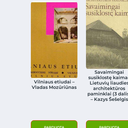
Savaimingai
susiklostę kaimai
Vilniaus etiudai –
Lietuvių liaudie
Vladas Mozūriūnas
architektūros
paminklai (3 dali
– Kazys Šešelgis
PARDUOTA
PARDUOTA