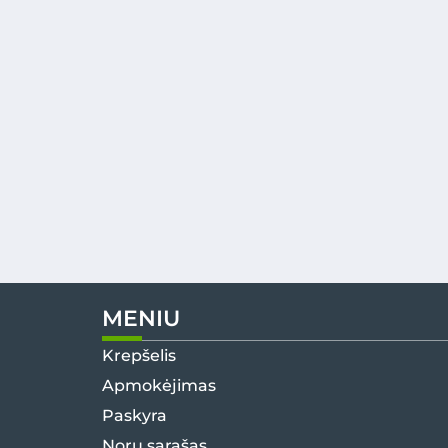
MENIU
Krepšelis
Apmokėjimas
Paskyra
Norų sąrašas