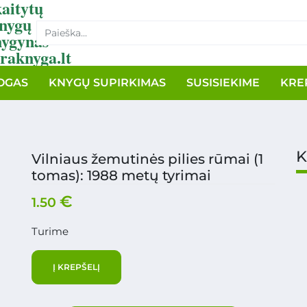
aitytų
nygų
nygynas
raknyga.lt
OGAS
KNYGŲ SUPIRKIMAS
SUSISIEKIME
KRE
K
Vilniaus žemutinės pilies rūmai (1
tomas): 1988 metų tyrimai
€
1.50
Turime
Į KREPŠELĮ