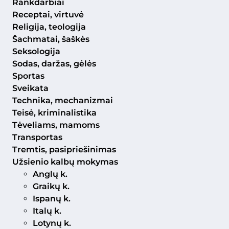
Rankdarbiai
Receptai, virtuvė
Religija, teologija
Šachmatai, šaškės
Seksologija
Sodas, daržas, gėlės
Sportas
Sveikata
Technika, mechanizmai
Teisė, kriminalistika
Tėveliams, mamoms
Transportas
Tremtis, pasipriešinimas
Užsienio kalbų mokymas
Anglų k.
Graikų k.
Ispanų k.
Italų k.
Lotynų k.