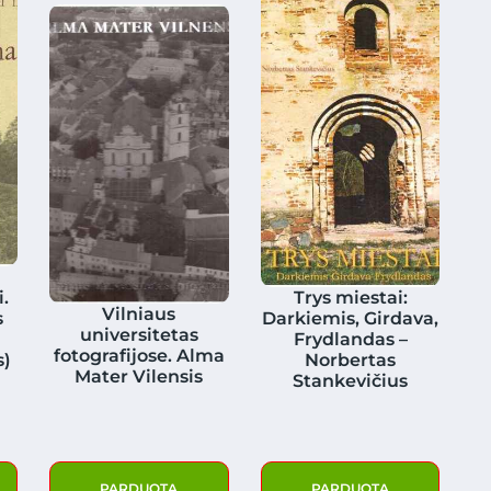
.
Trys miestai:
Vilniaus
s
Darkiemis, Girdava,
universitetas
Frydlandas –
fotografijose. Alma
s)
Norbertas
Mater Vilensis
Stankevičius
PARDUOTA
PARDUOTA