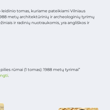
io leidinio tomas, kuriame pateikiami Vilniaus
1988 metų architektūrinių ir archeologinių tyrimų
iniais ir radinių nuotraukomis, yra angliškos ir
pilies rūmai (1 tomas): 1988 metų tyrimai”
ungti
.