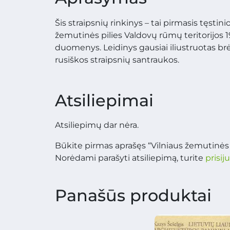
Šis straipsnių rinkinys – tai pirmasis tęstin
žemutinės pilies Valdovų rūmų teritorijos 
duomenys. Leidinys gausiai iliustruotas brėž
rusiškos straipsnių santraukos.
Atsiliepimai
Atsiliepimų dar nėra.
Būkite pirmas aprašęs “Vilniaus žemutinės 
Norėdami parašyti atsiliepimą, turite
prisij
Panašūs produktai