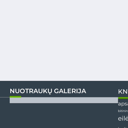
NUOTRAUKŲ GALERIJA
KN
aps
bitini
eil