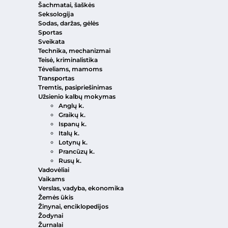
Šachmatai, šaškės
Seksologija
Sodas, daržas, gėlės
Sportas
Sveikata
Technika, mechanizmai
Teisė, kriminalistika
Tėveliams, mamoms
Transportas
Tremtis, pasipriešinimas
Užsienio kalbų mokymas
Anglų k.
Graikų k.
Ispanų k.
Italų k.
Lotynų k.
Prancūzų k.
Rusų k.
Vadovėliai
Vaikams
Verslas, vadyba, ekonomika
Žemės ūkis
Žinynai, enciklopedijos
Žodynai
Žurnalai