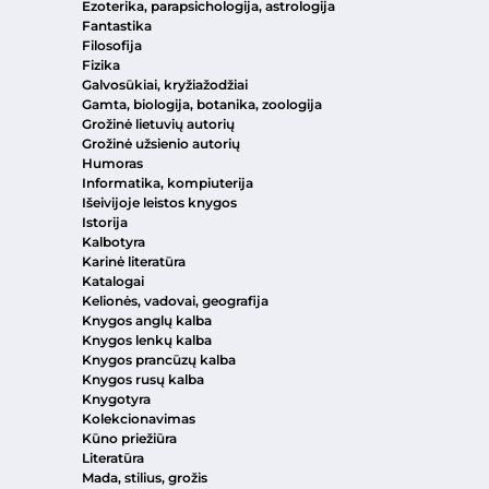
Ezoterika, parapsichologija, astrologija
Fantastika
Filosofija
Fizika
Galvosūkiai, kryžiažodžiai
Gamta, biologija, botanika, zoologija
Grožinė lietuvių autorių
Grožinė užsienio autorių
Humoras
Informatika, kompiuterija
Išeivijoje leistos knygos
Istorija
Kalbotyra
Karinė literatūra
Katalogai
Kelionės, vadovai, geografija
Knygos anglų kalba
Knygos lenkų kalba
Knygos prancūzų kalba
Knygos rusų kalba
Knygotyra
Kolekcionavimas
Kūno priežiūra
Literatūra
Mada, stilius, grožis