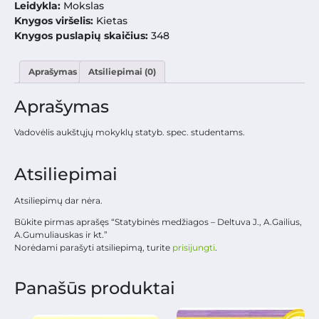
Leidykla:
Mokslas
Knygos viršelis:
Kietas
Knygos puslapių skaičius:
348
Aprašymas
Atsiliepimai (0)
Aprašymas
Vadovėlis aukštųjų mokyklų statyb. spec. studentams.
Atsiliepimai
Atsiliepimų dar nėra.
Būkite pirmas aprašęs “Statybinės medžiagos – Deltuva J., A.Gailius,
A.Gumuliauskas ir kt.”
Norėdami parašyti atsiliepimą, turite
prisijungti
.
Panašūs produktai