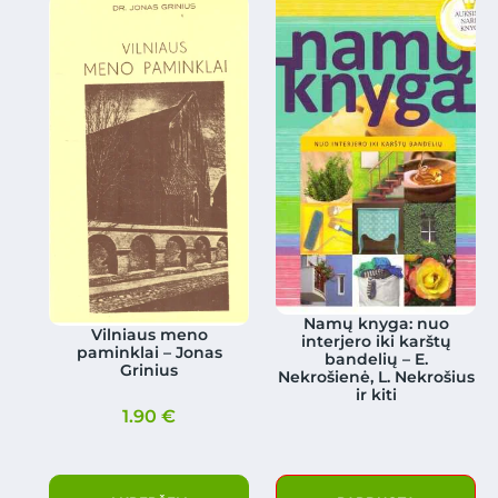
Namų knyga: nuo
Vilniaus meno
interjero iki karštų
paminklai – Jonas
bandelių – E.
Grinius
Nekrošienė, L. Nekrošius
ir kiti
1.90
€