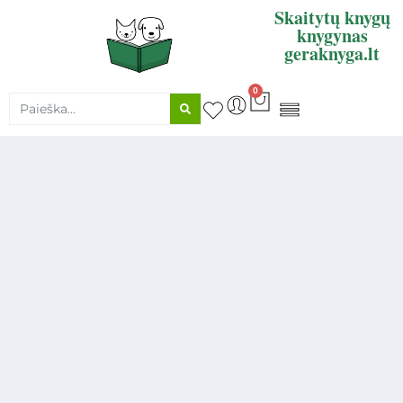
Skaitytų knygų
knygynas
geraknyga.lt
0
KNYGŲ SUPIRKIMAS