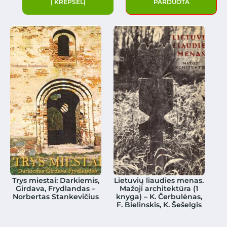
Į KREPŠELĮ
PARDUOTA
Trys miestai: Darkiemis,
Lietuvių liaudies menas.
Girdava, Frydlandas –
Mažoji architektūra (1
Norbertas Stankevičius
knyga) – K. Čerbulėnas,
F. Bielinskis, K. Šešelgis