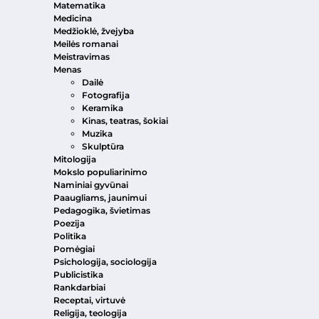
Matematika
Medicina
Medžioklė, žvejyba
Meilės romanai
Meistravimas
Menas
Dailė
Fotografija
Keramika
Kinas, teatras, šokiai
Muzika
Skulptūra
Mitologija
Mokslo populiarinimo
Naminiai gyvūnai
Paaugliams, jaunimui
Pedagogika, švietimas
Poezija
Politika
Pomėgiai
Psichologija, sociologija
Publicistika
Rankdarbiai
Receptai, virtuvė
Religija, teologija