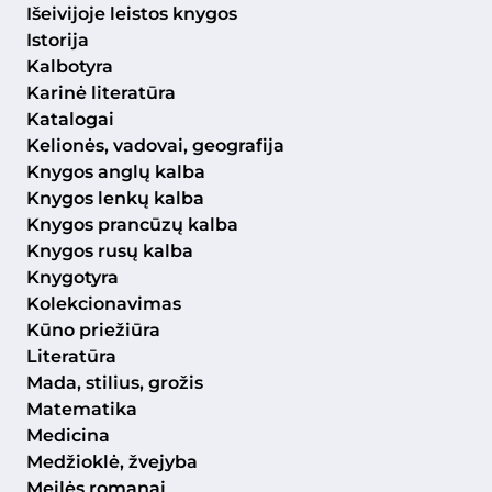
Išeivijoje leistos knygos
Istorija
Kalbotyra
Karinė literatūra
Katalogai
Kelionės, vadovai, geografija
Knygos anglų kalba
Knygos lenkų kalba
Knygos prancūzų kalba
Knygos rusų kalba
Knygotyra
Kolekcionavimas
Kūno priežiūra
Literatūra
Mada, stilius, grožis
Matematika
Medicina
Medžioklė, žvejyba
Meilės romanai