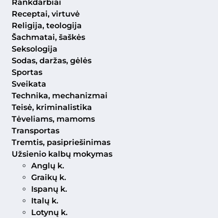
Rankdarbiai
Receptai, virtuvė
Religija, teologija
Šachmatai, šaškės
Seksologija
Sodas, daržas, gėlės
Sportas
Sveikata
Technika, mechanizmai
Teisė, kriminalistika
Tėveliams, mamoms
Transportas
Tremtis, pasipriešinimas
Užsienio kalbų mokymas
Anglų k.
Graikų k.
Ispanų k.
Italų k.
Lotynų k.