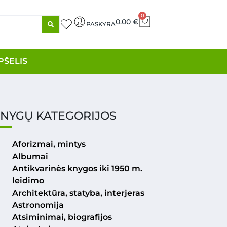
0
0.00
€
PASKYRA
PŠELIS
NYGŲ KATEGORIJOS
Aforizmai, mintys
Albumai
Antikvarinės knygos iki 1950 m.
leidimo
Architektūra, statyba, interjeras
Astronomija
Atsiminimai, biografijos