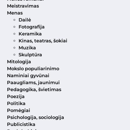
Meistravimas
Menas
Dailė
Fotografija
Keramika
Kinas, teatras, šokiai
Muzika
Skulptūra
Mitologija
Mokslo populiarinimo
Naminiai gyvūnai
Paaugliams, jaunimui
Pedagogika, švietimas
Poezija
Politika
Pomėgiai
Psichologija, sociologija
Publicistika