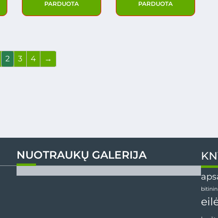
PARDUOTA
PARDUOTA
2
3
4
→
NUOTRAUKŲ GALERIJA
KN
aps
bitini
eil