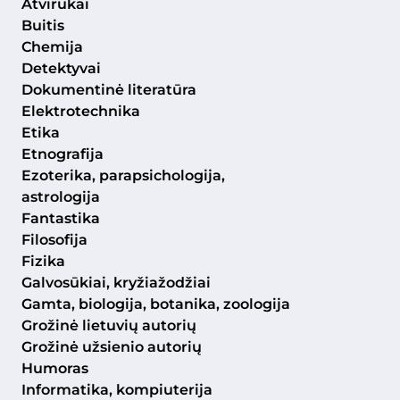
Atvirukai
Buitis
Chemija
Detektyvai
Dokumentinė literatūra
Elektrotechnika
Etika
Etnografija
Ezoterika, parapsichologija,
astrologija
Fantastika
Filosofija
Fizika
Galvosūkiai, kryžiažodžiai
Gamta, biologija, botanika, zoologija
Grožinė lietuvių autorių
Grožinė užsienio autorių
Humoras
Informatika, kompiuterija