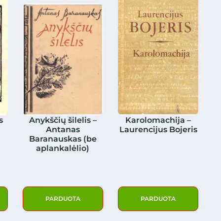
s
Anykščių šilelis –
Karolomachija –
Antanas
Laurencijus Bojeris
Baranauskas (be
aplankalėlio)
PARDUOTA
PARDUOTA