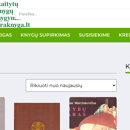
aitytų
nygų
nygynas
raknyga.lt
OGAS
KNYGŲ SUPIRKIMAS
SUSISIEKIME
KRE
K