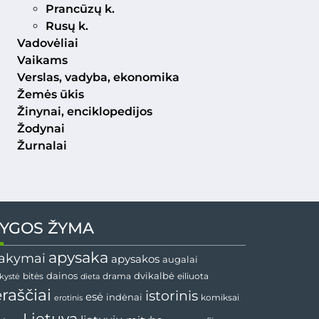
Prancūzų k.
Rusų k.
Vadovėliai
Vaikams
Verslas, vadyba, ekonomika
Žemės ūkis
Žinynai, enciklopedijos
Žodynai
Žurnalai
YGOS ŽYMA
apysaka
akymai
apysakos
augalai
dvikalbė
dainos
drama
bitės
dieta
eiliuota
nkystė
ėraščiai
istorinis
esė
indėnai
komiksai
erotinis
Lietuva