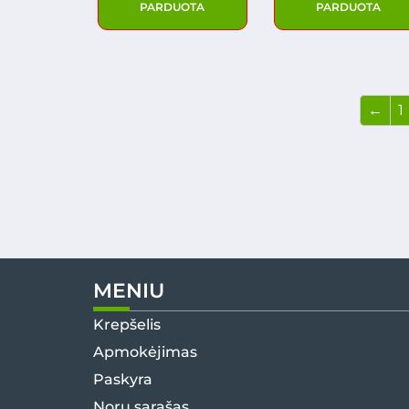
PARDUOTA
PARDUOTA
←
1
MENIU
Krepšelis
Apmokėjimas
Paskyra
Norų sąrašas