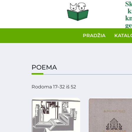
Sk
k
k
ge
PRADŽIA
KATAL
POEMA
Rodoma 17–32 iš 52