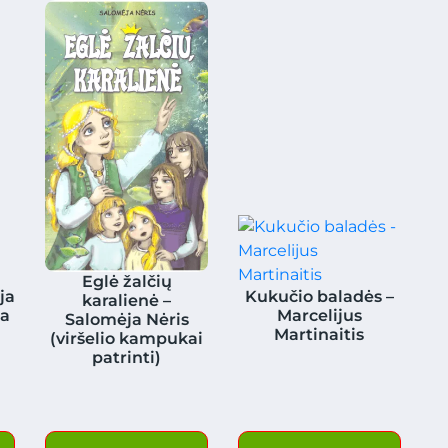
Eglė žalčių
ja
Kukučio baladės –
karalienė –
la
Marcelijus
Salomėja Nėris
Martinaitis
(viršelio kampukai
patrinti)