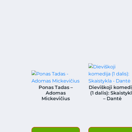
Ponas Tadas –
Dieviškoji komedi
Adomas
(1 dalis): Skaistyk
Mickevičius
– Dantė