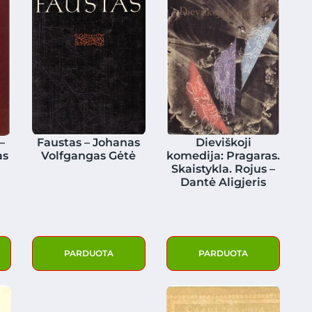
–
Faustas – Johanas
Dieviškoji
as
Volfgangas Gėtė
komedija: Pragaras.
Skaistykla. Rojus –
Dantė Aligjeris
PARDUOTA
PARDUOTA