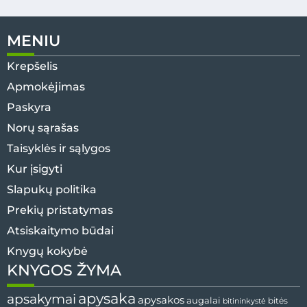
MENIU
Krepšelis
Apmokėjimas
Paskyra
Norų sąrašas
Taisyklės ir sąlygos
Kur įsigyti
Slapukų politika
Prekių pristatymas
Atsiskaitymo būdai
Knygų kokybė
KNYGOS ŽYMA
apysaka
apsakymai
apysakos
augalai
bitininkystė
bitės