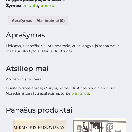
Žymos:
eiliuota
,
poema
Aprašymas
Atsiliepimai (0)
Aprašymas
Linksma, sklandžiai eiliuota poemėlė, kurią lengvai įsimena net ir
mažiausi skaitytojai. Naujai iliustruota.
Atsiliepimai
Atsiliepimų dar nėra.
Būkite pirmas aprašęs “Grybų karas – Justinas Marcinkevičius”
Norėdami parašyti atsiliepimą, turite
prisijungti
.
Panašūs produktai