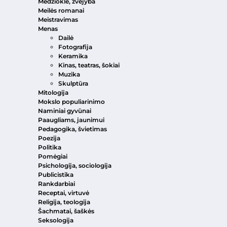
Medžioklė, žvejyba
Meilės romanai
Meistravimas
Menas
Dailė
Fotografija
Keramika
Kinas, teatras, šokiai
Muzika
Skulptūra
Mitologija
Mokslo populiarinimo
Naminiai gyvūnai
Paaugliams, jaunimui
Pedagogika, švietimas
Poezija
Politika
Pomėgiai
Psichologija, sociologija
Publicistika
Rankdarbiai
Receptai, virtuvė
Religija, teologija
Šachmatai, šaškės
Seksologija