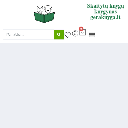
Skaitytų knygų
knygynas
geraknyga.lt
0
KNYGŲ SUPIRKIMAS