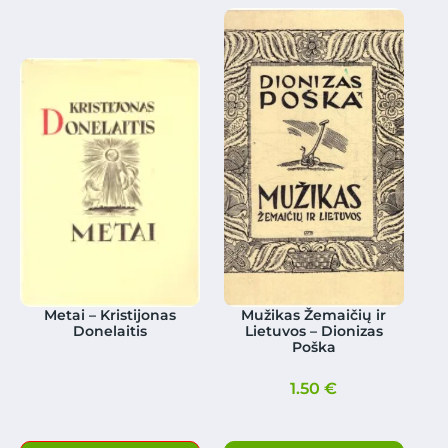
Metai – Kristijonas
Mužikas Žemaičių ir
Donelaitis
Lietuvos – Dionizas
Poška
1.50
€