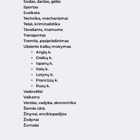
Sodas, daržas, gėlės
Sportas
Sveikata
Technika, mechanizmai
Teisė, kriminalistika
Tėveliams, mamoms
Transportas
Tremtis, pasipriešinimas
Užsienio kalbų mokymas
Anglų k.
Graikų k.
Ispanų k.
Italų k.
Lotynų k.
Prancūzų k.
Rusų k.
Vadovėliai
Vaikams
Verslas, vadyba, ekonomika
Žemės ūkis
Žinynai, enciklopedijos
Žodynai
Žurnalai