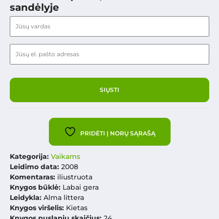
sandėlyje
PRIDĖTI Į NORŲ SĄRAŠĄ
Kategorija:
Vaikams
Leidimo data:
2008
Komentaras:
iliustruota
Knygos būklė:
Labai gera
Leidykla:
Alma littera
Knygos viršelis:
Kietas
Knygos puslapių skaičius:
24