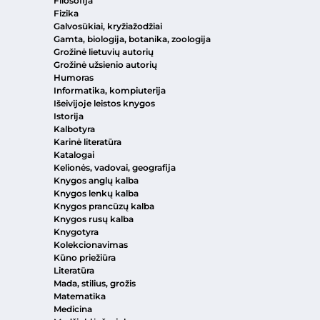
Filosofija
Fizika
Galvosūkiai, kryžiažodžiai
Gamta, biologija, botanika, zoologija
Grožinė lietuvių autorių
Grožinė užsienio autorių
Humoras
Informatika, kompiuterija
Išeivijoje leistos knygos
Istorija
Kalbotyra
Karinė literatūra
Katalogai
Kelionės, vadovai, geografija
Knygos anglų kalba
Knygos lenkų kalba
Knygos prancūzų kalba
Knygos rusų kalba
Knygotyra
Kolekcionavimas
Kūno priežiūra
Literatūra
Mada, stilius, grožis
Matematika
Medicina