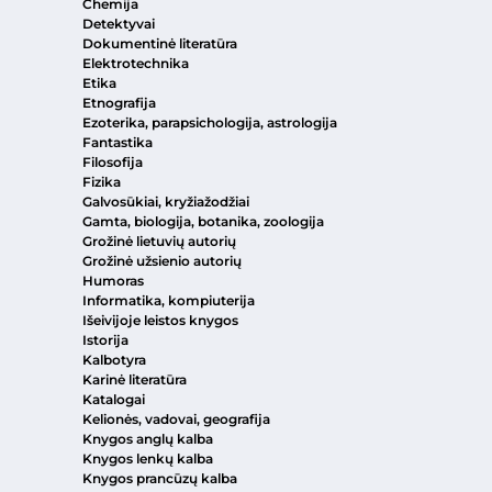
Chemija
Detektyvai
Dokumentinė literatūra
Elektrotechnika
Etika
Etnografija
Ezoterika, parapsichologija, astrologija
Fantastika
Filosofija
Fizika
Galvosūkiai, kryžiažodžiai
Gamta, biologija, botanika, zoologija
Grožinė lietuvių autorių
Grožinė užsienio autorių
Humoras
Informatika, kompiuterija
Išeivijoje leistos knygos
Istorija
Kalbotyra
Karinė literatūra
Katalogai
Kelionės, vadovai, geografija
Knygos anglų kalba
Knygos lenkų kalba
Knygos prancūzų kalba