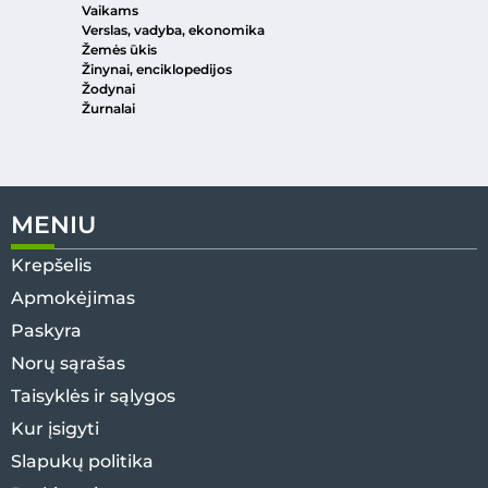
Vaikams
Verslas, vadyba, ekonomika
Žemės ūkis
Žinynai, enciklopedijos
Žodynai
Žurnalai
MENIU
Krepšelis
Apmokėjimas
Paskyra
Norų sąrašas
Taisyklės ir sąlygos
Kur įsigyti
Slapukų politika