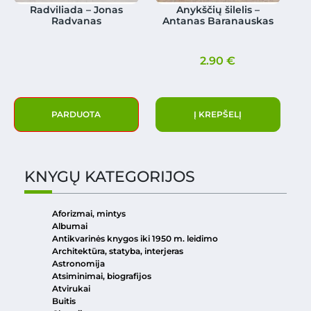
Radviliada – Jonas
Anykščių šilelis –
Radvanas
Antanas Baranauskas
2.90
€
PARDUOTA
Į KREPŠELĮ
KNYGŲ KATEGORIJOS
Aforizmai, mintys
Albumai
Antikvarinės knygos iki 1950 m. leidimo
Architektūra, statyba, interjeras
Astronomija
Atsiminimai, biografijos
Atvirukai
Buitis