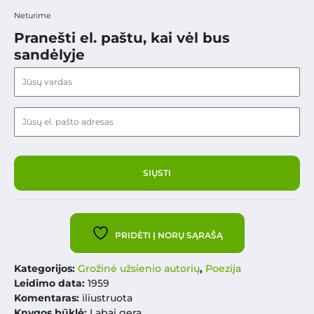
Neturime
Pranešti el. paštu, kai vėl bus
sandėlyje
PRIDĖTI Į NORŲ SĄRAŠĄ
Kategorijos:
Grožinė užsienio autorių
,
Poezija
Leidimo data:
1959
Komentaras:
iliustruota
Knygos būklė:
Labai gera