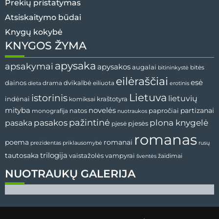
Prekių pristatymas
Atsiskaitymo būdai
Knygų kokybė
KNYGOS ŽYMA
apysaka
apsakymai
apysakos
augalai
bitės
bitininkystė
eilėraščiai
esė
dvikalbė
dainos
drama
dieta
eiliuota
erotinis
Lietuva
istorinis
lietuvių
indėnai
komiksai
kraštotyra
mityba
novelės
partizanai
natos
papročiai
monografija
nuotraukos
pažintinė
pasaka
pasakos
plona knygelė
pjesės
pjesė
romanas
romanai
poema
prezidentas
priklausomybė
rusų
tautosaka
trilogija
vaistažolės
vampyrai
žaidimai
šventės
NUOTRAUKŲ GALERIJA