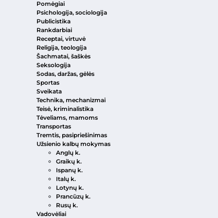
Pomėgiai
Psichologija, sociologija
Publicistika
Rankdarbiai
Receptai, virtuvė
Religija, teologija
Šachmatai, šaškės
Seksologija
Sodas, daržas, gėlės
Sportas
Sveikata
Technika, mechanizmai
Teisė, kriminalistika
Tėveliams, mamoms
Transportas
Tremtis, pasipriešinimas
Užsienio kalbų mokymas
Anglų k.
Graikų k.
Ispanų k.
Italų k.
Lotynų k.
Prancūzų k.
Rusų k.
Vadovėliai