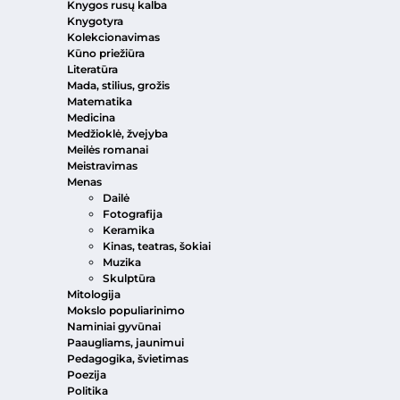
Knygos rusų kalba
Knygotyra
Kolekcionavimas
Kūno priežiūra
Literatūra
Mada, stilius, grožis
Matematika
Medicina
Medžioklė, žvejyba
Meilės romanai
Meistravimas
Menas
Dailė
Fotografija
Keramika
Kinas, teatras, šokiai
Muzika
Skulptūra
Mitologija
Mokslo populiarinimo
Naminiai gyvūnai
Paaugliams, jaunimui
Pedagogika, švietimas
Poezija
Politika