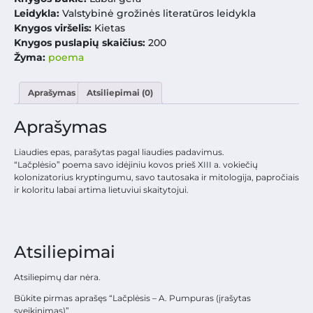
Leidykla:
Valstybinė grožinės literatūros leidykla
Knygos viršelis:
Kietas
Knygos puslapių skaičius:
200
Žyma:
poema
Aprašymas
Atsiliepimai (0)
Aprašymas
Liaudies epas, parašytas pagal liaudies padavimus.
“Lačplėsio” poema savo idėjiniu kovos prieš XIII a. vokiečių
kolonizatorius kryptingumu, savo tautosaka ir mitologija, papročiais
ir koloritu labai artima lietuviui skaitytojui.
Atsiliepimai
Atsiliepimų dar nėra.
Būkite pirmas aprašęs “Lačplėsis – A. Pumpuras (įrašytas
sveikinimas)”