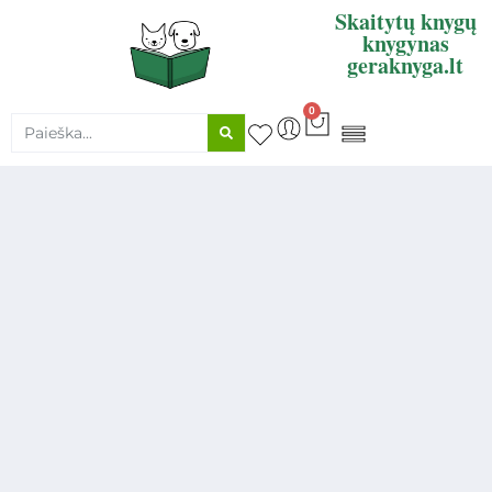
Skaitytų knygų
knygynas
geraknyga.lt
0
KNYGŲ SUPIRKIMAS