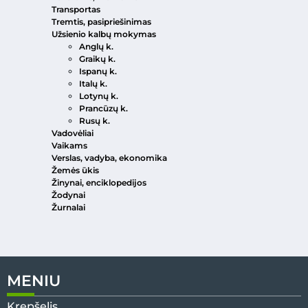
Transportas
Tremtis, pasipriešinimas
Užsienio kalbų mokymas
Anglų k.
Graikų k.
Ispanų k.
Italų k.
Lotynų k.
Prancūzų k.
Rusų k.
Vadovėliai
Vaikams
Verslas, vadyba, ekonomika
Žemės ūkis
Žinynai, enciklopedijos
Žodynai
Žurnalai
MENIU
Krepšelis