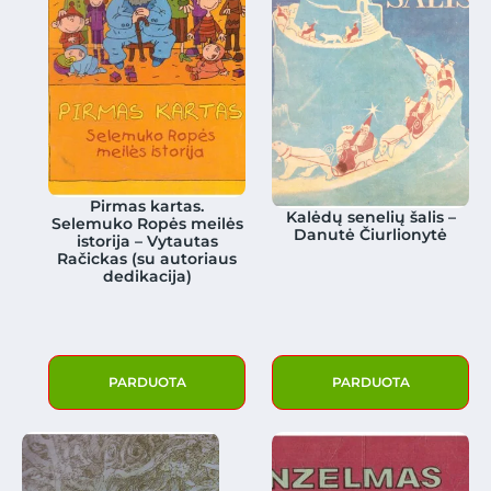
Pirmas kartas.
Kalėdų senelių šalis –
Selemuko Ropės meilės
Danutė Čiurlionytė
istorija – Vytautas
Račickas (su autoriaus
dedikacija)
PARDUOTA
PARDUOTA