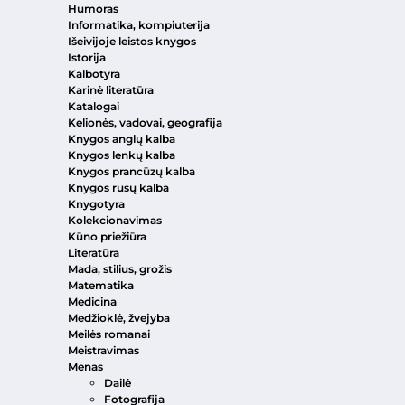
Humoras
Informatika, kompiuterija
Išeivijoje leistos knygos
Istorija
Kalbotyra
Karinė literatūra
Katalogai
Kelionės, vadovai, geografija
Knygos anglų kalba
Knygos lenkų kalba
Knygos prancūzų kalba
Knygos rusų kalba
Knygotyra
Kolekcionavimas
Kūno priežiūra
Literatūra
Mada, stilius, grožis
Matematika
Medicina
Medžioklė, žvejyba
Meilės romanai
Meistravimas
Menas
Dailė
Fotografija