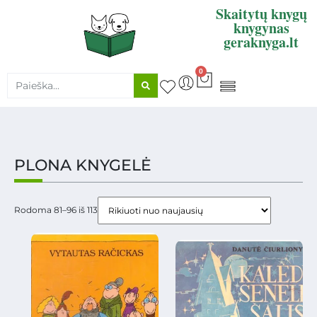
Skaitytų knygų
knygynas
geraknyga.lt
0
KNYGŲ SUPIRKIMAS
PLONA KNYGELĖ
Rodoma 81–96 iš 113