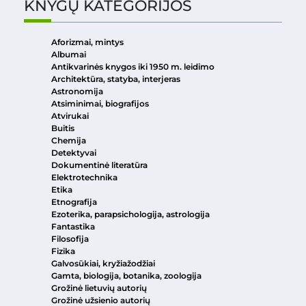
KNYGŲ KATEGORIJOS
Aforizmai, mintys
Albumai
Antikvarinės knygos iki 1950 m. leidimo
Architektūra, statyba, interjeras
Astronomija
Atsiminimai, biografijos
Atvirukai
Buitis
Chemija
Detektyvai
Dokumentinė literatūra
Elektrotechnika
Etika
Etnografija
Ezoterika, parapsichologija, astrologija
Fantastika
Filosofija
Fizika
Galvosūkiai, kryžiažodžiai
Gamta, biologija, botanika, zoologija
Grožinė lietuvių autorių
Grožinė užsienio autorių