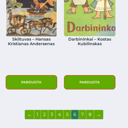
Skiltuvas – Hansas
Darbininkai – Kostas
Kristianas Andersenas
Kubilinskas
PARDUOTA
PARDUOTA
←
1
2
3
4
5
6
7
8
→