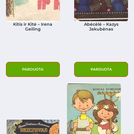
Kitis ir Kitė – Irena
Abėcėlė – Kazys
Geiling
Jakubėnas
PARDUOTA
PARDUOTA