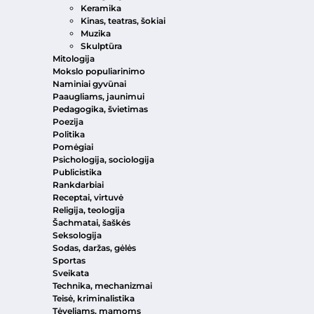
Keramika
Kinas, teatras, šokiai
Muzika
Skulptūra
Mitologija
Mokslo populiarinimo
Naminiai gyvūnai
Paaugliams, jaunimui
Pedagogika, švietimas
Poezija
Politika
Pomėgiai
Psichologija, sociologija
Publicistika
Rankdarbiai
Receptai, virtuvė
Religija, teologija
Šachmatai, šaškės
Seksologija
Sodas, daržas, gėlės
Sportas
Sveikata
Technika, mechanizmai
Teisė, kriminalistika
Tėveliams, mamoms