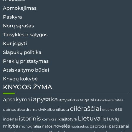
Apmokėjimas
Paskyra
Norų sąrašas
Taisyklės ir sąlygos
Kur įsigyti
Slapukų politika
Prekių pristatymas
Atsiskaitymo būdai
Knygų kokybė
KNYGOS ŽYMA
apysaka
apsakymai
apysakos
augalai
bitės
bitininkystė
eilėraščiai
esė
dvikalbė
dainos
drama
dieta
eiliuota
erotinis
Lietuva
istorinis
lietuvių
indėnai
komiksai
kraštotyra
mityba
novelės
partizanai
natos
papročiai
monografija
nuotraukos