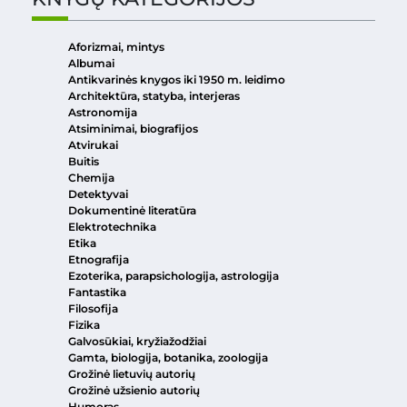
Aforizmai, mintys
Albumai
Antikvarinės knygos iki 1950 m. leidimo
Architektūra, statyba, interjeras
Astronomija
Atsiminimai, biografijos
Atvirukai
Buitis
Chemija
Detektyvai
Dokumentinė literatūra
Elektrotechnika
Etika
Etnografija
Ezoterika, parapsichologija, astrologija
Fantastika
Filosofija
Fizika
Galvosūkiai, kryžiažodžiai
Gamta, biologija, botanika, zoologija
Grožinė lietuvių autorių
Grožinė užsienio autorių
Humoras