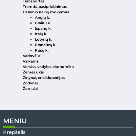
Transportas
Tremtis, pasipriešinimas
Užsienio kalbų mokymas
Anglų k.
Graikų k.
Ispanų k.
Italų k.
Lotynų k.
Prancūzų k.
Rusų k.
Vadovėliai
Vaikams
Verslas, vadyba, ekonomika
Žemės ūkis
Žinynai, enciklopedijos
Žodynai
Žurnalai
MENIU
Krepšelis