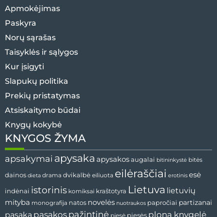
Apmokėjimas
Paskyra
Norų sąrašas
Taisyklės ir sąlygos
Kur įsigyti
Slapukų politika
Prekių pristatymas
Atsiskaitymo būdai
Knygų kokybė
KNYGOS ŽYMA
apysaka
apsakymai
apysakos
augalai
bitės
bitininkystė
eilėraščiai
esė
dvikalbė
dainos
drama
dieta
eiliuota
erotinis
Lietuva
istorinis
lietuvių
indėnai
komiksai
kraštotyra
mityba
novelės
partizanai
natos
papročiai
monografija
nuotraukos
pažintinė
pasaka
pasakos
plona knygelė
pjesės
pjesė