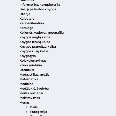
Informatika, kompiuterija
Išeivijoje leistos knygos
Istorija
Kalbotyra
Karinė literatūra
Katalogai
Kelionės, vadovai, geografija
Knygos anglų kalba
Knygos lenkų kalba
Knygos prancūzų kalba
Knygos rusų kalba
Knygotyra
Kolekcionavimas
Kūno priežiūra
Literatūra
Mada, stilius, grožis
Matematika
Medicina
Medžioklė, žvejyba
Meilės romanai
Meistravimas
Menas
Dailė
Fotografija