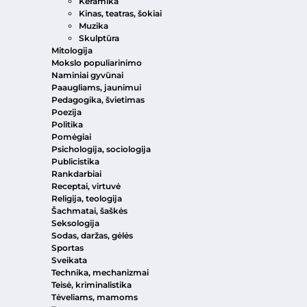
Keramika
Kinas, teatras, šokiai
Muzika
Skulptūra
Mitologija
Mokslo populiarinimo
Naminiai gyvūnai
Paaugliams, jaunimui
Pedagogika, švietimas
Poezija
Politika
Pomėgiai
Psichologija, sociologija
Publicistika
Rankdarbiai
Receptai, virtuvė
Religija, teologija
Šachmatai, šaškės
Seksologija
Sodas, daržas, gėlės
Sportas
Sveikata
Technika, mechanizmai
Teisė, kriminalistika
Tėveliams, mamoms