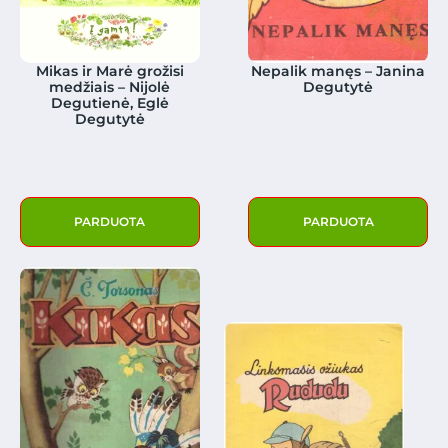
Mikas ir Marė grožisi
Nepalik manęs – Janina
medžiais – Nijolė
Degutytė
Degutienė, Eglė
Degutytė
PARDUOTA
PARDUOTA