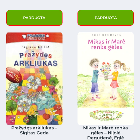
PARDUOTA
PARDUOTA
Pražydęs arkliukas –
Mikas ir Marė renka
Sigitas Geda
gėles – Nijolė
Degutienė, Eglė