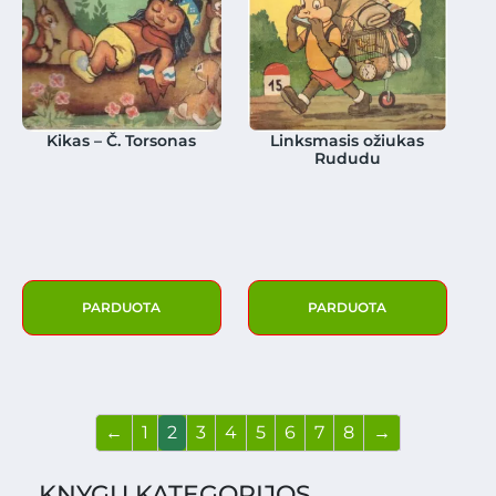
Kikas – Č. Torsonas
Linksmasis ožiukas
Rududu
PARDUOTA
PARDUOTA
←
1
2
3
4
5
6
7
8
→
KNYGŲ KATEGORIJOS