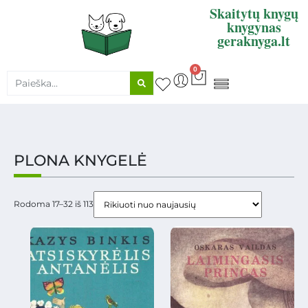
Skaitytų knygų
knygynas
geraknyga.lt
0
KNYGŲ SUPIRKIMAS
PLONA KNYGELĖ
Rodoma 17–32 iš 113