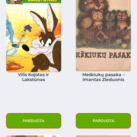
Vilis Kojotas ir
Meškiukų pasaka –
Lakstūnas
Imantas Zieduonis
PARDUOTA
PARDUOTA